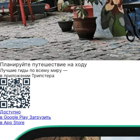
Планируйте путешествие на ходу
Лучшие гиды по всему миру —
в приложении Трипстера
Доступно
в Google Play
Загрузить
в App Store