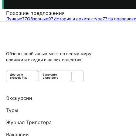
Похожие предложения
Лучшие
77
Обзорные
97
История и архитектура
77
На праздник
Обзоры необычных мест по всему миру,
новинки и скидки в наших соцсетях
Доступно
Загрузите
в Google Play
в App Store
Экскурсии
Туры
Журнал Трипстера
Вакансии