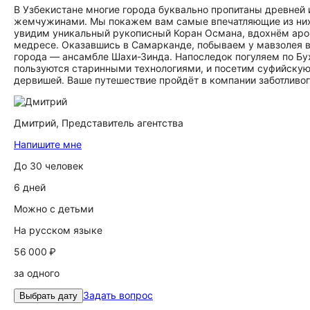
В Узбекистане многие города буквально пропитаны древне
жемчужинами. Мы покажем вам самые впечатляющие из них,
увидим уникальный рукописный Коран Османа, вдохнём аро
медресе. Оказавшись в Самарканде, побываем у мавзолея в
города — ансамбле Шахи-Зинда. Напоследок погуляем по Бух
пользуются старинными технологиями, и посетим суфийскую
дервишей. Ваше путешествие пройдёт в компании заботливог
Дмитрий,
Представитель агентства
Напишите мне
До 30 человек
6 дней
Можно с детьми
На русском языке
56 000 ₽
за одного
Задать вопрос
Выбрать дату