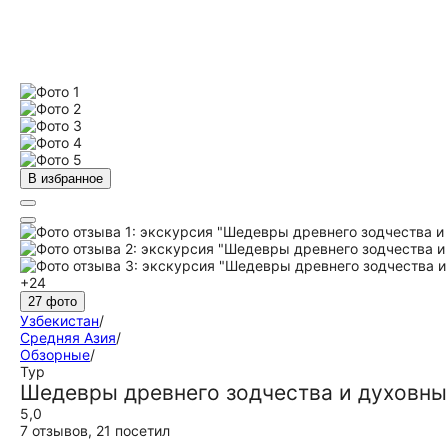
В избранное
+24
27 фото
Узбекистан
/
Средняя Азия
/
Обзорные
/
Тур
Шедевры древнего зодчества и духовные
5,0
7 отзывов
,
21 посетил