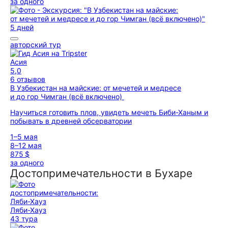
за одного
5 дней
авторский тур
Асия
5,0
6 отзывов
В Узбекистан на майские: от мечетей и медресе
и до гор Чимган (всё включено)
Научиться готовить плов, увидеть мечеть Биби-Ханым и
побывать в древней обсерватории
1–5 мая
8–12 мая
875 $
за одного
Достопримечательности в Бухаре
Ляби-Хауз
43 тура