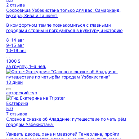
2 отзыва
Сокровища Узбекистана только для вас: Самарканд,
Бухара, Хива и Ташкент
В комфортном темпе познакомиться с главными
городами страны и погрузиться в культуру и историю
8–14 авг
9–15 авг
10–16 авг
...
1300 $
за группу, 1–6 чел.
10 дней
авторский тур
Екатерина
5,0
7 отзывов
Словно в сказке об Аладдине: путешествие по четырём
городам Узбекистана
Увидеть дворец хана и мавзолей Тамерлана, пройти