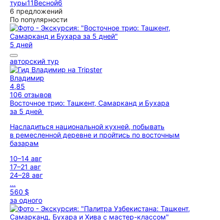
туры
11
Весной
6
6 предложений
По популярности
5 дней
авторский тур
Владимир
4,85
106 отзывов
Восточное трио: Ташкент, Самарканд и Бухара
за 5 дней
Насладиться национальной кухней, побывать
в ремесленной деревне и пройтись по восточным
базарам
10–14 авг
17–21 авг
24–28 авг
...
560 $
за одного