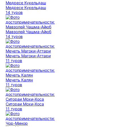
Медресе Кукельдаш
14 туров
Мавзолей Чашма-Айюб
14 туров
Мечеть Магоки-Аттари
11 туров
Мечеть Калян
11 туров
Ситораи Мохи-Хоса
11 туров