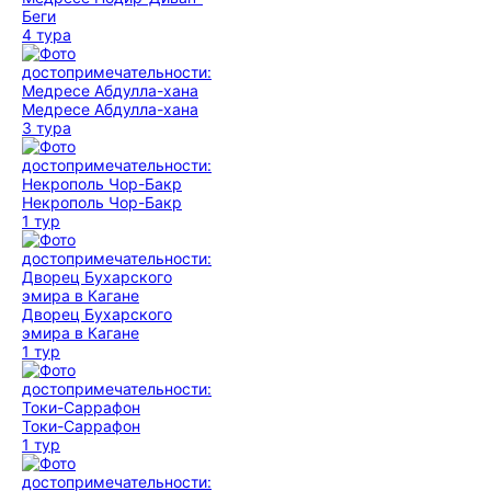
Беги
4 тура
Медресе Абдулла-хана
3 тура
Некрополь Чор-Бакр
1 тур
Дворец Бухарского
эмира в Кагане
1 тур
Токи-Саррафон
1 тур