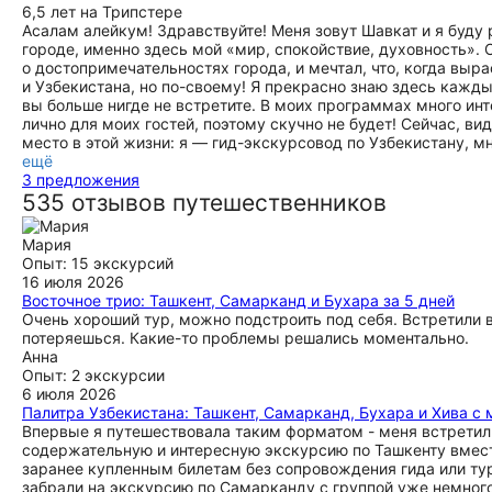
6,5 лет на Трипстере
Асалам алейкум! Здравствуйте! Меня зовут Шавкат и я буду 
городе, именно здесь мой «мир, спокойствие, духовность». 
о достопримечательностях города, и мечтал, что, когда выр
и Узбекистана, но по-своему! Я прекрасно знаю здесь кажды
вы больше нигде не встретите. В моих программах много инт
лично для моих гостей, поэтому скучно не будет! Сейчас, ви
место в этой жизни: я — гид-экскурсовод по Узбекистану, м
ещё
3 предложения
535 отзывов путешественников
Мария
Опыт: 15 экскурсий
16 июля 2026
Восточное трио: Ташкент, Самарканд и Бухара за 5 дней
Очень хороший тур, можно подстроить под себя. Встретили 
потеряешься. Какие-то проблемы решались моментально.
Анна
Опыт: 2 экскурсии
6 июля 2026
Палитра Узбекистана: Ташкент, Самарканд, Бухара и Хива с
Впервые я путешествовала таким форматом - меня встретили
содержательную и интересную экскурсию по Ташкенту вместе
заранее купленным билетам без сопровождения гида или тур
забрали на экскурсию по Самарканду с группой уже немного 