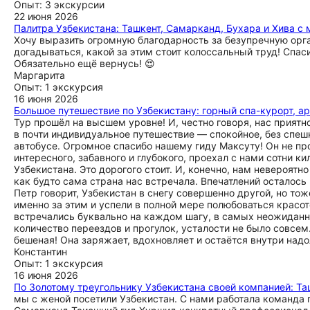
Опыт: 3 экскурсии
22 июня 2026
Палитра Узбекистана: Ташкент, Самарканд, Бухара и Хива с
Хочу выразить огромную благодарность за безупречную орган
догадываться, какой за этим стоит колоссальный труд! Спас
Обязательно ещё вернусь! 😍
Маргарита
Опыт: 1 экскурсия
16 июня 2026
Большое путешествие по Узбекистану: горный спа-курорт, ар
Тур прошёл на высшем уровне! И, честно говоря, нас приятно
в почти индивидуальное путешествие — спокойное, без спеш
автобусе. Огромное спасибо нашему гиду Максуту! Он не про
интересного, забавного и глубокого, проехал с нами сотни 
Узбекистана. Это дорогого стоит. И, конечно, нам невероятно
как будто сама страна нас встречала. Впечатлений осталось 
Петр говорит, Узбекистан в снегу совершенно другой, но то
именно за этим и успели в полной мере полюбоваться красот
встречались буквально на каждом шагу, в самых неожиданны
количество переездов и прогулок, усталости не было совсем.
бешеная! Она заряжает, вдохновляет и остаётся внутри надо
Константин
Опыт: 1 экскурсия
16 июня 2026
По Золотому треугольнику Узбекистана своей компанией: Та
мы с женой посетили Узбекистан. С нами работала команда