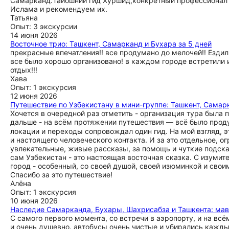
Самарканд.Таиошний гид Хуршид,конкретный профессионал 
Ислама и рекомендуем их.
Татьяна
Опыт: 3 экскурсии
14 июня 2026
Восточное трио: Ташкент, Самарканд и Бухара за 5 дней
прекрасные впечатления!! все продумано до мелочей!! Ездил
все было хорошо организовано! в каждом городе встретили 
отдых!!!
Хава
Опыт: 1 экскурсия
12 июня 2026
Путешествие по Узбекистану в мини-группе: Ташкент, Самар
Хочется в очередной раз отметить - организация тура была 
дальше - на всём протяжении путешествия — всё было проду
локации и переходы сопровождал один гид. На мой взгляд, 
и настоящего человеческого контакта. И за это отдельное, о
увлекательные, живые рассказы, за помощь и чуткие подска
сам Узбекистан - это настоящая восточная сказка. С изуми
город - особенный, со своей душой, своей изюминкой и свои
Спасибо за это путешествие!
Алёна
Опыт: 1 экскурсия
10 июня 2026
Наследие Самарканда, Бухары, Шахрисабза и Ташкента: мавз
С самого первого момента, со встречи в аэропорту, и на всё
и очень душевно. автобусы очень чистые и убирались каждый 