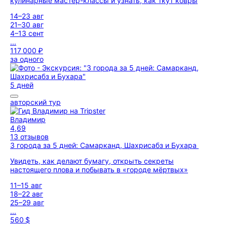
кулинарные мастер-классы и узнать, как ткут ковры
14–23 авг
21–30 авг
4–13 сент
...
117 000 ₽
за одного
5 дней
авторский тур
Владимир
4,69
13 отзывов
3 города за 5 дней: Самарканд, Шахрисабз и Бухара
Увидеть, как делают бумагу, открыть секреты
настоящего плова и побывать в «городе мёртвых»
11–15 авг
18–22 авг
25–29 авг
...
560 $