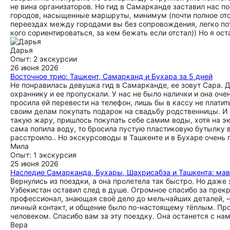
не вина организаторов. Но гид в Самарканде заставил нас п
городов, насыщенные маршруты, минимум (почти полное отс
переездах между городами вы без сопровождения, легко пот
кого сориентироваться, за кем бежать если отстал)) Но я ос
Дарья
Опыт: 2 экскурсии
26 июня 2026
Восточное трио: Ташкент, Самарканд и Бухара за 5 дней
Не понравилась девушка гид в Самарканде, ее зовут Сара. Д
охраннику и ее пропускали. У нас не было налички и она очен
просила ей перевести на телефон, лишь бы в кассу не платит
своим делам покупать подарок на свадьбу родственницы. И 
такую жару, пришлось покупать себе самим воды, хотя на эк
сама попила воду, то бросила пустую пластиковую бутылку в
расстроило.. Но экскурсоводы в Ташкенте и в Бухаре очень
Мила
Опыт: 1 экскурсия
25 июня 2026
Наследие Самарканда, Бухары, Шахрисабза и Ташкента: мавз
Вернулись из поездки, а она пролетела так быстро. Но даже з
Узбекистан оставил след в душе. Огромное спасибо за прекр
профессионал, знающая своё дело до мельчайших деталей, 
личный контакт, и общение было по-настоящему тёплым. Пр
человеком. Спасибо вам за эту поездку. Она останется с нам
Вера