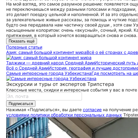
На мой взгляд, это самое разумное решение: появляется ощ
не переключаешься между разными голосами и подходами, а
это делает поездку цельной и наполненной. И за это отдельн
за увлекательные живые рассказы, за помощь и чуткие подс
будто она передавала нам частичку своей души , хотя сам У
насыщенным колоритом: очень «вкусный», сочный, яркий. К
притяжения, в который хочется возвращаться снова и снова
Показать ещё
Полезные статьи
Азия: самый большой континент мира
Всё о её странах с др
Таджики — древний народ Средней Азии
Исторический путь 
Всё о Средней Азии
История, география и лучшие достоприм
Самые интересные города Узбекистана
Где посмотреть на ш
Экскурсии и туры от экспертов Трипстера
Классные места, скидки и интересные события у вас в почте
Подписаться
Нажимая «Подписаться», вы даете
согласие
на получение ре
условиями политики обработки персональных данных
Tripste