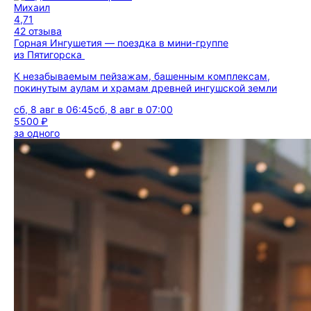
Михаил
4,71
42 отзыва
Горная Ингушетия — поездка в мини-группе
из Пятигорска
К незабываемым пейзажам, башенным комплексам,
покинутым аулам и храмам древней ингушской земли
сб, 8 авг в 06:45
сб, 8 авг в 07:00
5500 ₽
за одного