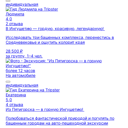
индивидуальная
Людмила
4,0
2 отзыва
В Ингушетию — гордую, красивую, легендарную!
Исследовать три башенных комплекса, перенестись в
Средневековье и ощутить колорит края
28 500 ₽
за группу, 1–4 чел.
более 12 часов
На автомобиле
индивидуальная
Екатерина
5,0
4 отзыва
Из Пятигорска — в горную Ингушетию!
Полюбоваться фантастической природой и погулять по
башенным городам на авто-пешеходной экскурсии