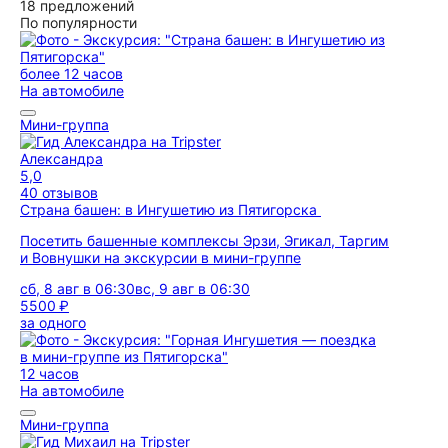
18 предложений
По популярности
более 12 часов
На автомобиле
Мини-группа
Александра
5,0
40 отзывов
Страна башен: в Ингушетию из Пятигорска
Посетить башенные комплексы Эрзи, Эгикал, Таргим
и Вовнушки на экскурсии в мини-группе
сб, 8 авг в 06:30
вс, 9 авг в 06:30
5500 ₽
за одного
12 часов
На автомобиле
Мини-группа