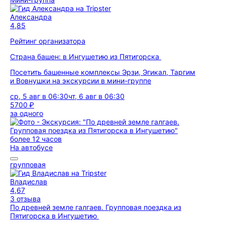
Александра
4,85
Рейтинг организатора
Страна башен: в Ингушетию из Пятигорска
Посетить башенные комплексы Эрзи, Эгикал, Таргим
и Вовнушки на экскурсии в мини-группе
ср, 5 авг в 06:30
чт, 6 авг в 06:30
5700 ₽
за одного
более 12 часов
На автобусе
групповая
Владислав
4,67
3 отзыва
По древней земле галгаев. Групповая поездка из
Пятигорска в Ингушетию