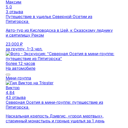
Максим
5,0
3 отзыва
Путешествие в ущелье Северной Осетии из
Пятигорска
Авто-тур из Кисловодска в Цей, к Сказскому леднику
и святилищу Реком
23 000 ₽
за группу, 1–3 чел.
более 12 часов
На автомобиле
Мини-группа
Виктор
4,84
43 отзыва
Северная Осетия в мини-группе: путешествие из
Пятигорска
Наскальная крепость Дзивгис, «город мертвых»,
старинный монастырь и горные ущелья за 1 день