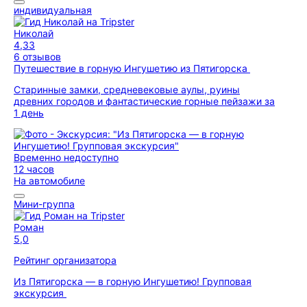
индивидуальная
Николай
4,33
6 отзывов
Путешествие в горную Ингушетию из Пятигорска
Старинные замки, средневековые аулы, руины
древних городов и фантастические горные пейзажи за
1 день
Временно недоступно
12 часов
На автомобиле
Мини-группа
Роман
5,0
Рейтинг организатора
Из Пятигорска — в горную Ингушетию! Групповая
экскурсия