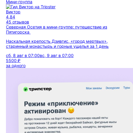
Мини-группа
Виктор
4,84
45 отзывов
Северная Осетия в мини-группе: путешествие из
Пятигорска
Наскальная крепость Дзивгис, «город мертвых»,
старинный монастырь и горные ущелья за 1 день
сб, 8 авг в 07:00
вс, 9 авг в 07:00
5500 ₽
за одного