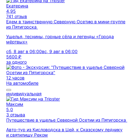
Екатерина
4,95
741 отзыв
Едем в таинственную Северную Осетию в мини-группе
из Пятигорска
Ущелья, теснины, горные сёла и легенды «Города
мёртвых»
сб, 8 авг в 06:00
вс, 9 авг в 06:00
5600 ₽
за одного
12 часов
На автомобиле
индивидуальная
Максим
5,0
3 отзыва
Путешествие в ущелье Северной Осетии из Пятигорска
Авто-тур из Кисловодска в Цей, к Сказскому леднику
и святилищу Реком