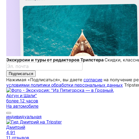
Экскурсии и туры от редакторов Трипстера
Скидки, классн
Подписаться
Нажимая «Подписаться», вы даете
согласие
на получение ре
условиями политики обработки персональных данных
Tripste
более 12 часов
На автомобиле
индивидуальная
Дмитрий
4,91
11 отзывов