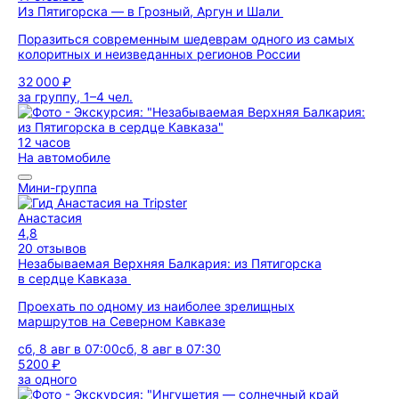
Из Пятигорска — в Грозный, Аргун и Шали
Поразиться современным шедеврам одного из самых
колоритных и неизведанных регионов России
32 000 ₽
за группу, 1–4 чел.
12 часов
На автомобиле
Мини-группа
Анастасия
4,8
20 отзывов
Незабываемая Верхняя Балкария: из Пятигорска
в сердце Кавказа
Проехать по одному из наиболее зрелищных
маршрутов на Северном Кавказе
сб, 8 авг в 07:00
сб, 8 авг в 07:30
5200 ₽
за одного