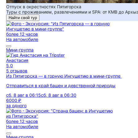
Отпуск в окрестностях Пятигорска
Туры с проживанием, развлечениями и SPA: от КМВ до Архы
Найти свой тур
более 12 часов
На автомобиле
Мини-группа
Анастасия
5,0
5 отзывов
Из Пятигорска — в горную Ингушетию в мини-группе
Отправиться в край башен и девственной природы
сб, 8 авг в 06:15
сб, 8 авг в 06:30
6000 ₽
за одного
более 12 часов
На автомобиле
Мини-группа