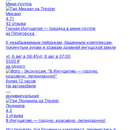
Мини-группа
Михаил
4,71
42 отзыва
Горная Ингушетия — поездка в мини-группе
из Пятигорска
К незабываемым пейзажам, башенным комплексам,
покинутым аулам и храмам древней ингушской земли
чт, 6 авг в 06:45
чт, 6 авг в 07:00
5500 ₽
за одного
более 12 часов
На автомобиле
индивидуальная
Людмила
4,0
2 отзыва
В Ингушетию — гордую, красивую, легендарную!
Исследовать три башенных комплекса, перенестись в