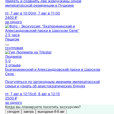
Увидеть и сравнить две жемчужины одной
императорской резиденции в Пушкине
пт, 7 авг в 10:00
пт, 7 авг в 11:00
2400 ₽
за одного
2,5 часа
Пешком
групповая
Людмила
5,0
3 отзыва
Екатерининский и Александровский парки в Царском
Селе
Прогуляться по загородным имениям императорской
семьи и узнать об аристократических буднях
пт, 7 авг в 12:15
сб, 8 авг в 12:15
2500 ₽
за одного
Когда вы планируете посетить экскурсию?
сегодня
завтра
выходные 8-9 авг