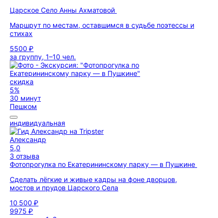
Царское Село Анны Ахматовой
Маршрут по местам, оставшимся в судьбе поэтессы и
стихах
5500 ₽
за группу, 1–10 чел.
скидка
5%
30 минут
Пешком
индивидуальная
Александр
5,0
3 отзыва
Фотопрогулка по Екатерининскому парку — в Пушкине
Сделать лёгкие и живые кадры на фоне дворцов,
мостов и прудов Царского Села
10 500 ₽
9975 ₽