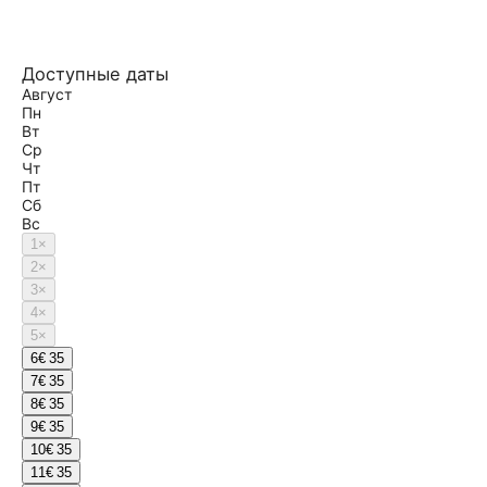
Доступные даты
Август
Пн
Вт
Ср
Чт
Пт
Сб
Вс
1
×
2
×
3
×
4
×
5
×
6
€ 35
7
€ 35
8
€ 35
9
€ 35
10
€ 35
11
€ 35