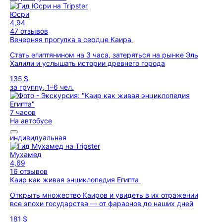
Юсри
4,94
47 отзывов
Вечерняя прогулка в сердце Каира
Стать египтянином на 3 часа, затеряться на рынке Эль
Халили и услышать истории древнего города
135 $
за группу, 1–6 чел.
7 часов
На автобусе
индивидуальная
Мухамед
4,69
16 отзывов
Каир как живая энциклопедия Египта
Открыть множество Каиров и увидеть в их отражении
все эпохи государства — от фараонов до наших дней
181 $