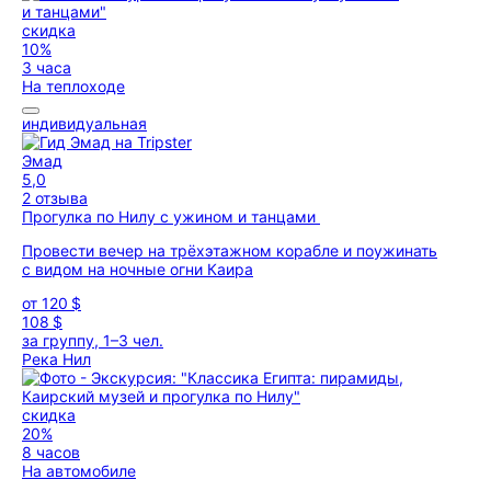
скидка
10%
3 часа
На теплоходе
индивидуальная
Эмад
5,0
2 отзыва
Прогулка по Нилу с ужином и танцами
Провести вечер на трёхэтажном корабле и поужинать
с видом на ночные огни Каира
от
120 $
108 $
за группу, 1–3 чел.
Река Нил
скидка
20%
8 часов
На автомобиле