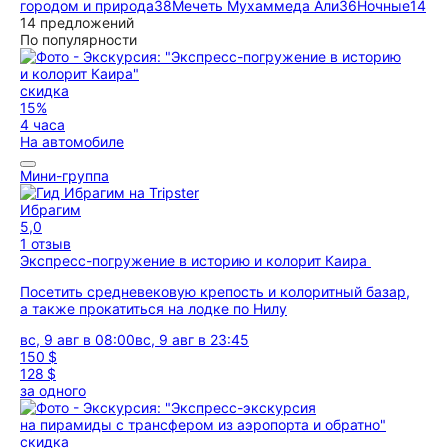
городом и природа
38
Мечеть Мухаммеда Али
36
Ночные
14
14 предложений
По популярности
скидка
15%
4 часа
На автомобиле
Мини-группа
Ибрагим
5,0
1 отзыв
Экспресс-погружение в историю и колорит Каира
Посетить средневековую крепость и колоритный базар,
а также прокатиться на лодке по Нилу
вс, 9 авг в 08:00
вс, 9 авг в 23:45
150 $
128 $
за одного
скидка