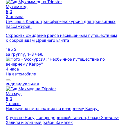
Мухаммед
5,0
3 отзыва
Лучшее в Каире: трансфер-экскурсия для транзитных
пассажиров
Скрасить ожидание рейса насыщенным путешествием
к сокровищам Древнего Египта
195 $
за группу, 1–8 чел.
4 часа
На автомобиле
индивидуальная
Махмуд
5,0
1 отзыв
Необычное путешествие по вечернему Каиру
Круиз по Нилу, танцы дервишей Танура, базар Хан-эль-
Халили и элитный район Замалек