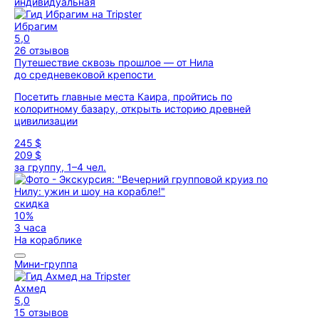
индивидуальная
Ибрагим
5,0
26 отзывов
Путешествие сквозь прошлое — от Нила
до средневековой крепости
Посетить главные места Каира, пройтись по
колоритному базару, открыть историю древней
цивилизации
245 $
209 $
за группу, 1–4 чел.
скидка
10%
3 часа
На кораблике
Мини-группа
Ахмед
5,0
15 отзывов