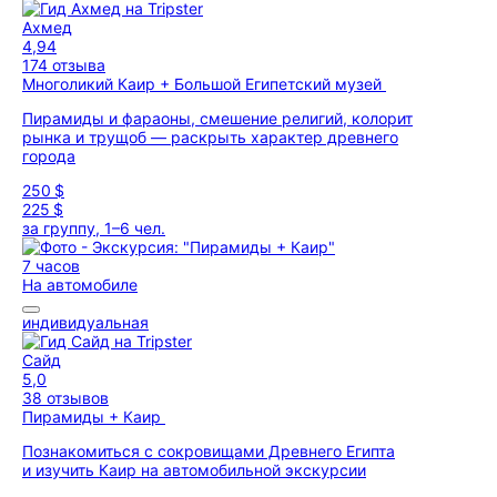
Ахмед
4,94
174 отзыва
Многоликий Каир + Большой Египетский музей
Пирамиды и фараоны, смешение религий, колорит
рынка и трущоб — раскрыть характер древнего
города
250 $
225 $
за группу, 1–6 чел.
7 часов
На автомобиле
индивидуальная
Сайд
5,0
38 отзывов
Пирамиды + Каир
Познакомиться с сокровищами Древнего Египта
и изучить Каир на автомобильной экскурсии