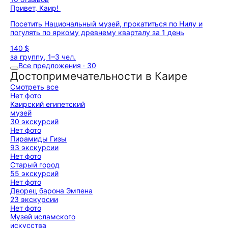
Привет, Каир!
Посетить Национальный музей, прокатиться по Нилу и
погулять по яркому древнему кварталу за 1 день
140 $
за группу, 1–3 чел.
Все предложения · 30
Достопримечательности в Каире
Смотреть все
Нет фото
Каирский египетский
музей
30 экскурсий
Нет фото
Пирамиды Гизы
93 экскурсии
Нет фото
Старый город
55 экскурсий
Нет фото
Дворец барона Эмпена
23 экскурсии
Нет фото
Музей исламского
искусства