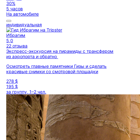
30%
5 часов
На автомобиле
индивидуальная
Ибрагим
5,0
22 отзыва
Экспресс-экскурсия на пирамиды с трансфером
из аэропорта и обратно
Осмотреть главные памятники Гизы и сделать
красивые снимки со смотровой площадки
278 $
195 $
за группу, 1–2 чел.