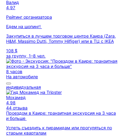
Валид
4,97
Рейтинг организатора
Едем на шопинг!
Закупиться в лучшем торговом центре Каира (Zara,
H&M, Massimo Dutti, Tommy Hilfiger) или в ТЦ с IKEA
108 $
за группу, 1–8 чел.
8 часов
На автомобиле
индивидуальная
Мохамед
4,98
44 отзыва
Проездом в Каире: транзитная экскурсия на 3 часа
и больше
Успеть съездить к пирамидам или прогуляться по
старым кварталам