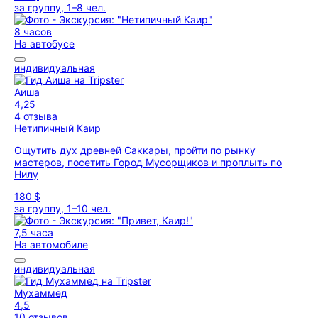
за группу, 1–8 чел.
8 часов
На автобусе
индивидуальная
Аиша
4,25
4 отзыва
Нетипичный Каир
Ощутить дух древней Саккары, пройти по рынку
мастеров, посетить Город Мусорщиков и проплыть по
Нилу
180 $
за группу, 1–10 чел.
7,5 часа
На автомобиле
индивидуальная
Мухаммед
4,5
10 отзывов