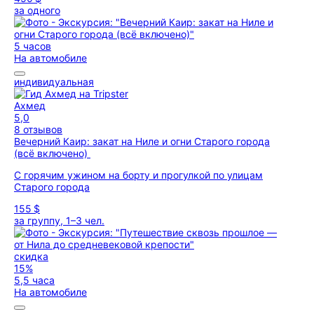
за одного
5 часов
На автомобиле
индивидуальная
Ахмед
5,0
8 отзывов
Вечерний Каир: закат на Ниле и огни Старого города
(всё включено)
С горячим ужином на борту и прогулкой по улицам
Старого города
155 $
за группу, 1–3 чел.
скидка
15%
5,5 часа
На автомобиле