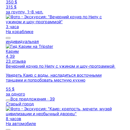
350 $
315 $
за группу, 1–8 чел.
3 часа
На кораблике
индивидуальная
Карим
4,39
23 отзыва
Вечерний круиз по Нилу с ужином и шоу-программой
Увидеть Каир с воды, насладиться восточными
танцами и попробовать местную кухню
55 $
за одного
Все предложения · 39
Старый город
8 часов
На автомобиле