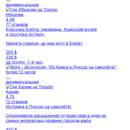
индивидуальная
Ибрагим
4,96
77 отзывов
Классика Египта: пирамиды, Каирский музей
и прогулка по Нилу
Увидеть главное, за чем едут в Египет
295 $
236 $
за группу, 1–4 чел.
более 12 часов
индивидуальная
Карим
4,75
12 отзывов
Из Каира в Луксор на самолёте!
Однодневное насыщенное путешествие в один из
самых интересных древних городов мира
450 $