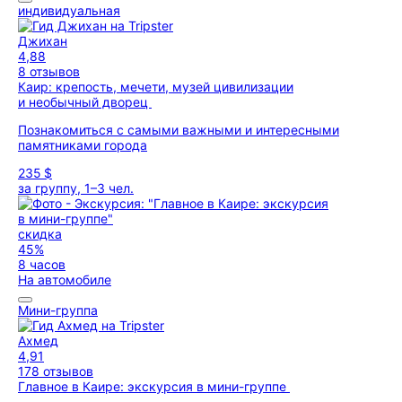
индивидуальная
Джихан
4,88
8 отзывов
Каир: крепость, мечети, музей цивилизации
и необычный дворец
Познакомиться с самыми важными и интересными
памятниками города
235 $
за группу, 1–3 чел.
скидка
45%
8 часов
На автомобиле
Мини-группа
Ахмед
4,91
178 отзывов
Главное в Каире: экскурсия в мини-группе