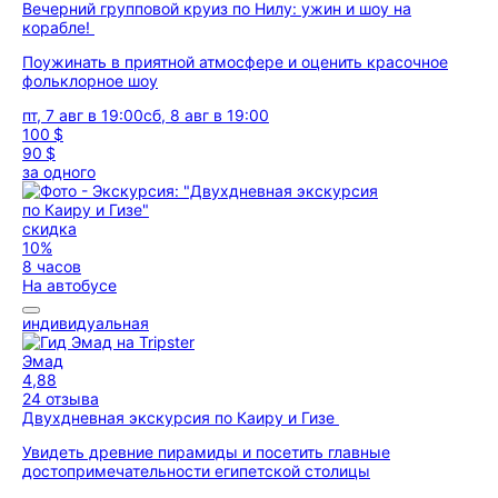
Вечерний групповой круиз по Нилу: ужин и шоу на
корабле!
Поужинать в приятной атмосфере и оценить красочное
фольклорное шоу
пт, 7 авг в 19:00
сб, 8 авг в 19:00
100 $
90 $
за одного
скидка
10%
8 часов
На автобусе
индивидуальная
Эмад
4,88
24 отзыва
Двухдневная экскурсия по Каиру и Гизе
Увидеть древние пирамиды и посетить главные
достопримечательности египетской столицы