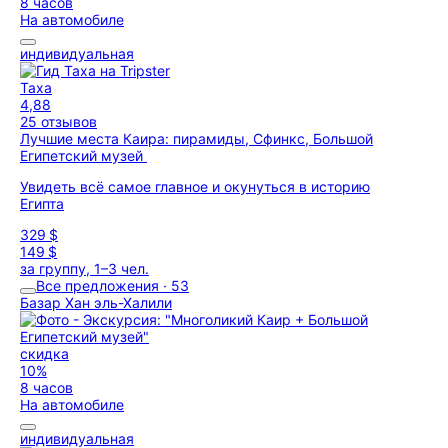
8 часов
На автомобиле
индивидуальная
Таха
4,88
25 отзывов
Лучшие места Каира: пирамиды, Сфинкс, Большой
Египетский музей
Увидеть всё самое главное и окунуться в историю
Египта
329 $
149 $
за группу, 1–3 чел.
Все предложения · 53
Базар Хан эль-Халили
скидка
10%
8 часов
На автомобиле
индивидуальная