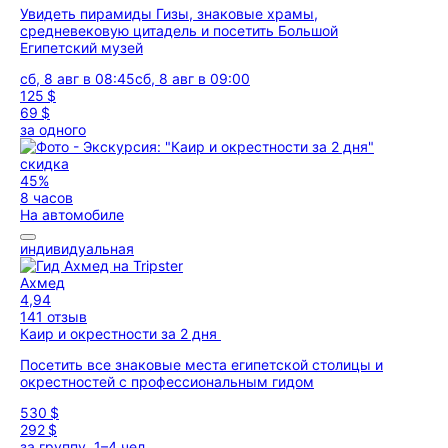
Увидеть пирамиды Гизы, знаковые храмы,
средневековую цитадель и посетить Большой
Египетский музей
сб, 8 авг в 08:45
сб, 8 авг в 09:00
125 $
69 $
за одного
скидка
45%
8 часов
На автомобиле
индивидуальная
Ахмед
4,94
141 отзыв
Каир и окрестности за 2 дня
Посетить все знаковые места египетской столицы и
окрестностей с профессиональным гидом
530 $
292 $
за группу, 1–4 чел.