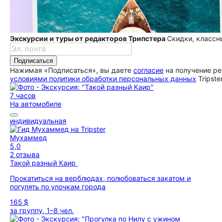
Экскурсии и туры от редакторов Трипстера
Скидки, классн
Подписаться
Нажимая «Подписаться», вы даете
согласие
на получение ре
условиями политики обработки персональных данных
Tripste
7 часов
На автомобиле
индивидуальная
Мухаммед
5,0
2 отзыва
Такой разный Каир
Прокатиться на верблюдах, полюбоваться закатом и
погулять по улочкам города
165 $
за группу, 1–8 чел.