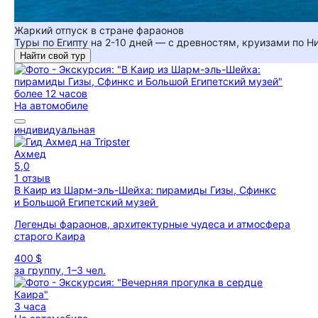
Жаркий отпуск в стране фараонов
Туры по Египту на 2-10 дней — с древностям, круизами по 
Найти свой тур
более 12 часов
На автомобиле
индивидуальная
Ахмед
5,0
1 отзыв
В Каир из Шарм-эль-Шейха: пирамиды Гизы, Сфинкс
и Большой Египетский музей
Легенды фараонов, архитектурные чудеса и атмосфера
старого Каира
400 $
за группу, 1–3 чел.
3 часа