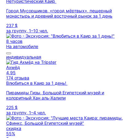
Нетуристический Каир
Город Мусорщиков, «город мёртвых», пещерный
монастырь и древний восточный рынок за 1 день
237 $
за группу, 1–10 чел.
8 часов
На автомобиле
индивидуальная
Ахмёд
4,95
174 отзыва
Влюбиться в Каир за 1 день!
Пирамиды Гизы, Большой Египетский музей и
колоритный Хан аль-Халили
225 $
за группу, 1–4 чел.
скидка
55%