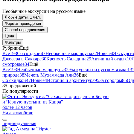
Необычные экскурсии на русском языке
Любые даты, 1 чел.
Формат проведения
Способ передвижения
Цена
Фильтры
Рубрики
Ещё
Все
193
Со скидкой
47
Необычные маршруты
32
Новые
4
Экскурсии
Джосера в Саккаре
30
Крепость Саладина
29
Активный отдых
10
смотровые
34
Ещё
Все
193
Необычные маршруты
32
Экскурсии на русском языке
13
природа
38
Мечеть Мухаммеда Али
36
Ещё
Со скидкой
47
Новые
4
История и архитектура
95
За городом
85
Од
85 предложений
По популярности
более 12 часов
На автомобиле
индивидуальная