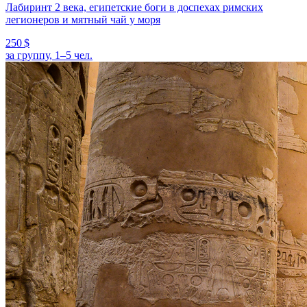
Лабиринт 2 века, египетские боги в доспехах римских
легионеров и мятный чай у моря
250 $
за группу, 1–5 чел.