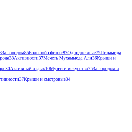
3
За городом
85
Большой сфинкс
83
Однодневные
75
Пирамида
ирода
38
Активности
37
Мечеть Мухаммеда Али
36
Крыши и
аре
30
Активный отдых
10
Музеи и искусство
75
За городом и
тивности
37
Крыши и смотровые
34