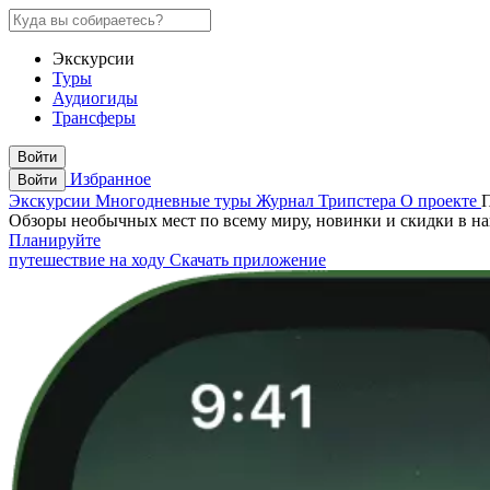
Экскурсии
Туры
Аудиогиды
Трансферы
Войти
Избранное
Войти
Экскурсии
Многодневные туры
Журнал Трипстера
О проекте
Обзоры необычных мест по всему миру, новинки и скидки в н
Планируйте
путешествие на ходу
Скачать приложение