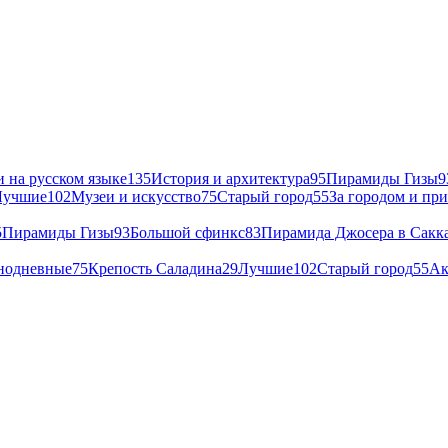
 на русском языке
135
История и архитектура
95
Пирамиды Гизы
9
Лучшие
102
Музеи и искусство
75
Старый город
55
За городом и пр
5
Пирамиды Гизы
93
Большой сфинкс
83
Пирамида Джосера в Сакк
нодневные
75
Крепость Саладина
29
Лучшие
102
Старый город
55
Ак