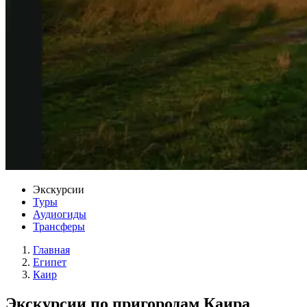
Экскурсии
Туры
Аудиогиды
Трансферы
Главная
Египет
Каир
Экскурсии по пригородам Каира