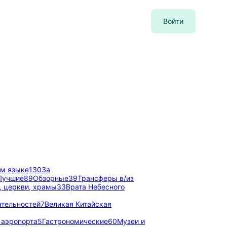
Войти
ом языке
130
За
Лучшие
89
Обзорные
39
Трансферы в/из
 церкви, храмы
33
Врата Небесного
тельностей
7
Великая Китайская
 аэропорта
5
Гастрономические
60
Музеи и