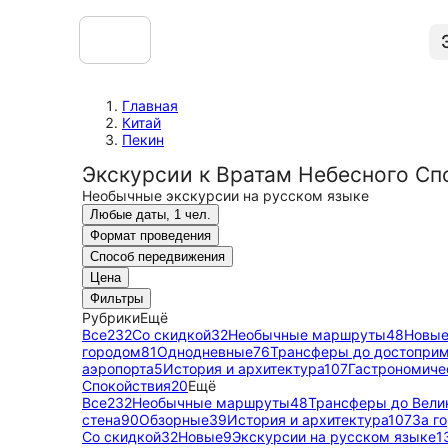
Главная
Китай
Пекин
Экскурсии к Вратам Небесного Сп
Необычные экскурсии на русском языке
Любые даты, 1 чел.
Формат проведения
Способ передвижения
Цена
Фильтры
Рубрики
Ещё
Все
232
Со скидкой
32
Необычные маршруты
48
Новы
городом
81
Однодневные
76
Трансферы до достоприм
аэропорта
5
История и архитектура
107
Гастрономиче
Спокойствия
20
Ещё
Все
232
Необычные маршруты
48
Трансферы до Вели
стена
90
Обзорные
39
История и архитектура
107
За г
Со скидкой
32
Новые
9
Экскурсии на русском языке
1