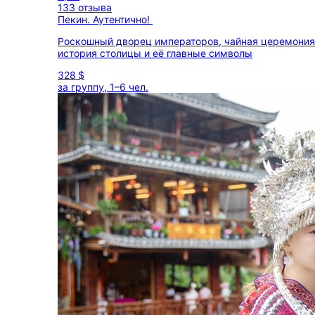
133 отзыва
Пекин. Аутентично!
Роскошный дворец императоров, чайная церемония
история столицы и её главные символы
328 $
за группу, 1–6 чел.