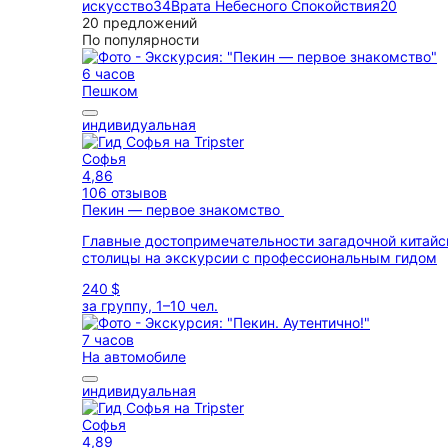
искусство
34
Врата Небесного Спокойствия
20
20 предложений
По популярности
6 часов
Пешком
индивидуальная
Софья
4,86
106 отзывов
Пекин — первое знакомство
Главные достопримечательности загадочной китайс
столицы на экскурсии с профессиональным гидом
240 $
за группу, 1–10 чел.
7 часов
На автомобиле
индивидуальная
Софья
4,89