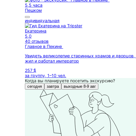
5,5 часа
Пешком
индивидуальная
Екатерина
5,0
40 отзывов
Главное в Пекине
Увидеть великолепие старинных храмов и дворцов, 
жил и работал император
257 $
за группу, 1–10 чел.
Когда вы планируете посетить экскурсию?
сегодня
завтра
выходные 8-9 авг