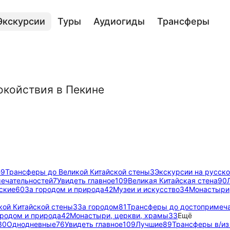
Экскурсии
Туры
Аудиогиды
Трансферы
окойствия в Пекине
е
9
Трансферы до Великой Китайской стены
3
Экскурсии на русск
ечательностей
7
Увидеть главное
109
Великая Китайская стена
90
ские
60
За городом и природа
42
Музеи и искусство
34
Монастыри,
кой Китайской стены
3
За городом
81
Трансферы до достопримеча
ородом и природа
42
Монастыри, церкви, храмы
33
Ещё
30
Однодневные
76
Увидеть главное
109
Лучшие
89
Трансферы в/из