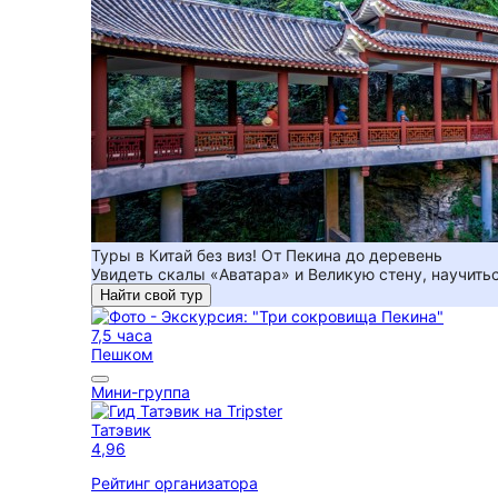
Туры в Китай без виз! От Пекина до деревень
Увидеть скалы «Аватара» и Великую стену, научитьс
Найти свой тур
7,5 часа
Пешком
Мини-группа
Татэвик
4,96
Рейтинг организатора