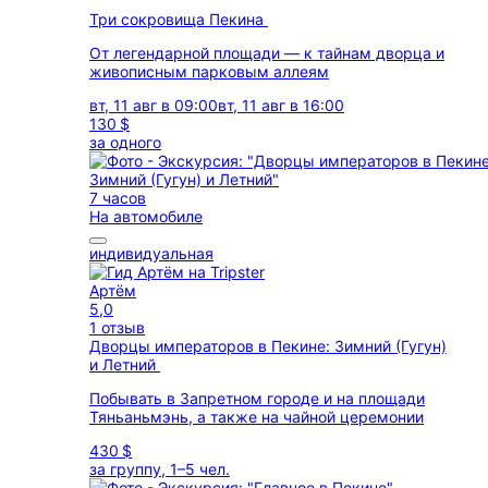
Три сокровища Пекина
От легендарной площади — к тайнам дворца и
живописным парковым аллеям
вт, 11 авг в 09:00
вт, 11 авг в 16:00
130 $
за одного
7 часов
На автомобиле
индивидуальная
Артём
5,0
1 отзыв
Дворцы императоров в Пекине: Зимний (Гугун)
и Летний
Побывать в Запретном городе и на площади
Тяньаньмэнь, а также на чайной церемонии
430 $
за группу, 1–5 чел.