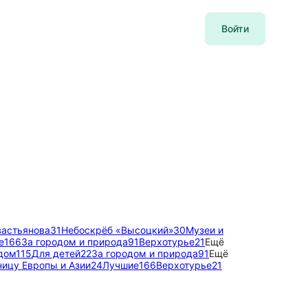
Войти
астьянова
31
Небоскрёб «Высоцкий»
30
Музеи и
е
166
За городом и природа
91
Верхотурье
21
Ещё
дом
115
Для детей
22
За городом и природа
91
Ещё
ницу Европы и Азии
24
Лучшие
166
Верхотурье
21