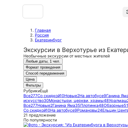
Главная
Россия
Екатеринбург
Экскурсии в Верхотурье из Екатер
Необычные экскурсии от местных жителей
Любые даты, 1 чел.
Формат проведения
Способ передвижения
Цена
Фильтры
Рубрики
Ещё
Все
277
Со скидкой
10
Новые
2
На автобусе
9
Ганина Ям
искусство
30
Монастыри, церкви, храмы
48
Уралмаш
Все
277
Новые
2
Ганина Яма
35
Плотинка
48
Обзорные
5
Со скидкой
10
На автобусе
9
Романовы
24
Ельцин Цент
21 предложение
По популярности