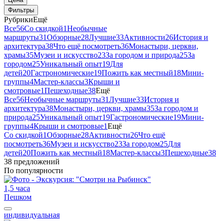
Фильтры
Рубрики
Ещё
Все
56
Со скидкой
1
Необычные
маршруты
31
Обзорные
28
Лучшие
33
Активности
26
История и
архитектура
38
Что ещё посмотреть
36
Монастыри, церкви,
храмы
35
Музеи и искусство
23
За городом и природа
25
За
городом
25
Уникальный опыт
19
Для
детей
20
Гастрономические
19
Пожить как местный
18
Мини-
группы
4
Мастер-классы
3
Крыши и
смотровые
1
Пешеходные
38
Ещё
Все
56
Необычные маршруты
31
Лучшие
33
История и
архитектура
38
Монастыри, церкви, храмы
35
За городом и
природа
25
Уникальный опыт
19
Гастрономические
19
Мини-
группы
4
Крыши и смотровые
1
Ещё
Со скидкой
1
Обзорные
28
Активности
26
Что ещё
посмотреть
36
Музеи и искусство
23
За городом
25
Для
детей
20
Пожить как местный
18
Мастер-классы
3
Пешеходные
38
38 предложений
По популярности
1,5 часа
Пешком
индивидуальная