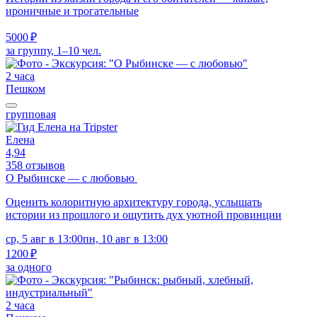
ироничные и трогательные
5000 ₽
за группу, 1–10 чел.
2 часа
Пешком
групповая
Елена
4,94
358 отзывов
О Рыбинске — с любовью
Оценить колоритную архитектуру города, услышать
истории из прошлого и ощутить дух уютной провинции
ср, 5 авг в 13:00
пн, 10 авг в 13:00
1200 ₽
за одного
2 часа