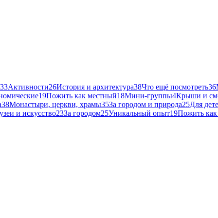
33
Активности
26
История и архитектура
38
Что ещё посмотреть
36
номические
19
Пожить как местный
18
Мини-группы
4
Крыши и см
а
38
Монастыри, церкви, храмы
35
За городом и природа
25
Для дет
узеи и искусство
23
За городом
25
Уникальный опыт
19
Пожить как