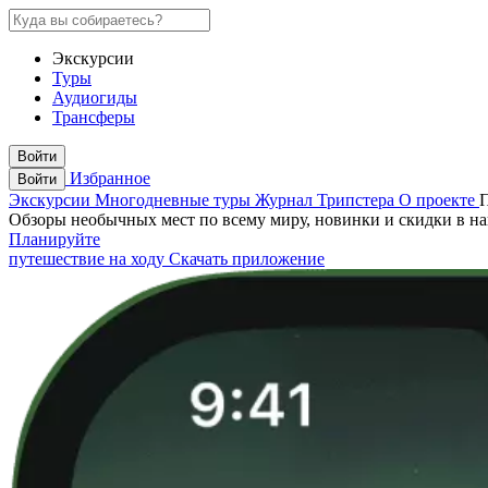
Экскурсии
Туры
Аудиогиды
Трансферы
Войти
Избранное
Войти
Экскурсии
Многодневные туры
Журнал Трипстера
О проекте
Обзоры необычных мест по всему миру, новинки и скидки в н
Планируйте
путешествие на ходу
Скачать приложение