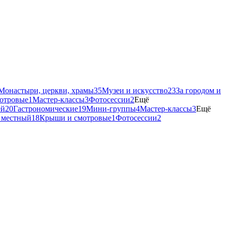
Монастыри, церкви, храмы
35
Музеи и искусство
23
За городом и
отровые
1
Мастер-классы
3
Фотосессии
2
Ещё
ей
20
Гастрономические
19
Мини-группы
4
Мастер-классы
3
Ещё
 местный
18
Крыши и смотровые
1
Фотосессии
2