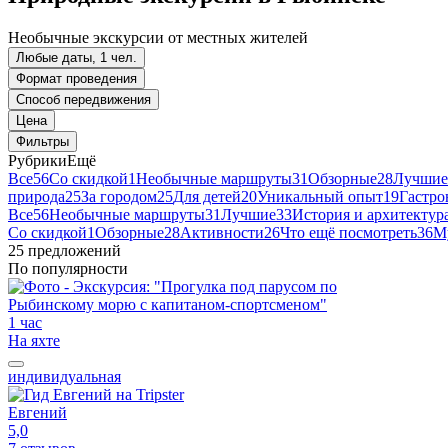
Необычные экскурсии от местных жителей
Любые даты, 1 чел.
Формат проведения
Способ передвижения
Цена
Фильтры
Рубрики
Ещё
Все
56
Со скидкой
1
Необычные маршруты
31
Обзорные
28
Лучшие
природа
25
За городом
25
Для детей
20
Уникальный опыт
19
Гастро
Все
56
Необычные маршруты
31
Лучшие
33
История и архитектур
Со скидкой
1
Обзорные
28
Активности
26
Что ещё посмотреть
36
М
25 предложений
По популярности
1 час
На яхте
индивидуальная
Евгений
5,0