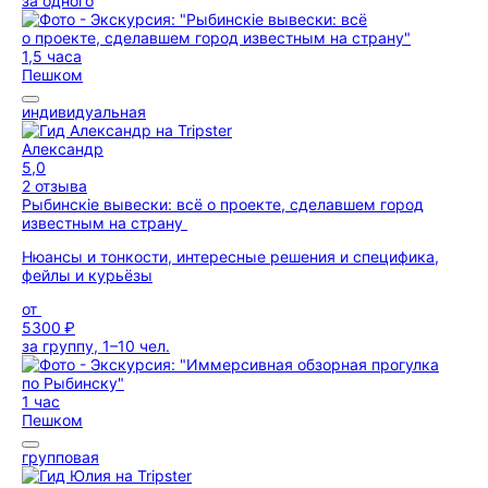
за одного
1,5 часа
Пешком
индивидуальная
Александр
5,0
2 отзыва
Рыбинскiе вывески: всё о проекте, сделавшем город
известным на страну
Нюансы и тонкости, интересные решения и специфика,
фейлы и курьёзы
от
5300 ₽
за группу, 1–10 чел.
1 час
Пешком
групповая