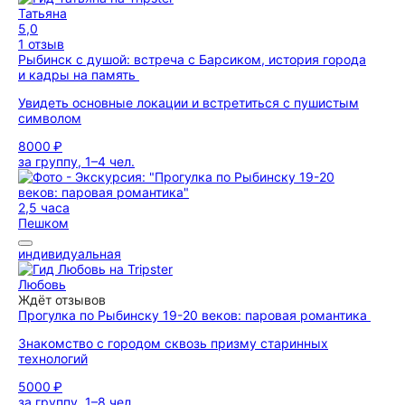
Татьяна
5,0
1 отзыв
Рыбинск с душой: встреча с Барсиком, история города
и кадры на память
Увидеть основные локации и встретиться с пушистым
символом
8000 ₽
за группу, 1–4 чел.
2,5 часа
Пешком
индивидуальная
Любовь
Ждёт отзывов
Прогулка по Рыбинску 19-20 веков: паровая романтика
Знакомство с городом сквозь призму старинных
технологий
5000 ₽
за группу, 1–8 чел.