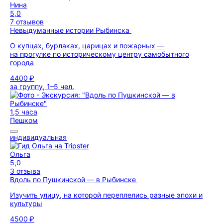
Нина
5,0
7 отзывов
Невыдуманные истории Рыбинска
О купцах, бурлаках, царицах и пожарных —
на прогулке по историческому центру самобытного
города
4400 ₽
за группу, 1–5 чел.
1,5 часа
Пешком
индивидуальная
Ольга
5,0
3 отзыва
Вдоль по Пушкинской — в Рыбинске
Изучить улицу, на которой переплелись разные эпохи и
культуры
4500 ₽