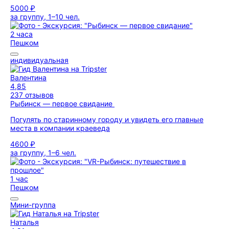
5000 ₽
за группу, 1–10 чел.
2 часа
Пешком
индивидуальная
Валентина
4,85
237 отзывов
Рыбинск — первое свидание
Погулять по старинному городу и увидеть его главные
места в компании краеведа
4600 ₽
за группу, 1–6 чел.
1 час
Пешком
Мини-группа
Наталья