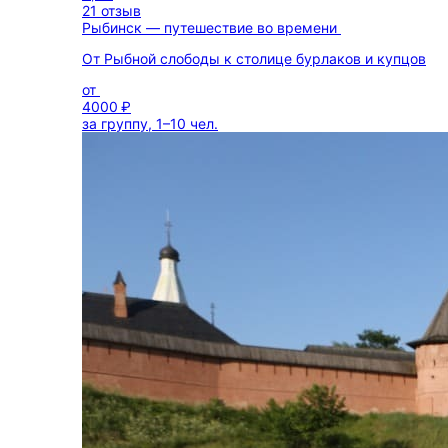
21 отзыв
Рыбинск — путешествие во времени
От Рыбной слободы к столице бурлаков и купцов
от
4000 ₽
за группу, 1–10 чел.