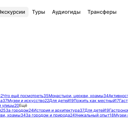
Экскурсии
Туры
Аудиогиды
Трансферы
32
Что ещё посмотреть
35
Монастыри, церкви, храмы
34
Активнос
ра
37
Музеи и искусство
22
Для детей
19
Пожить как местный
17
Гас
и улицы
20
Ещё
и
25
За городом
24
История и архитектура
37
Для детей
19
Гастроно
ви, храмы
34
За городом и природа
24
Уникальный опыт
18
Музеи 