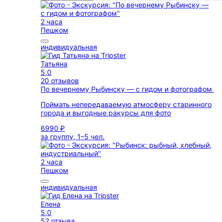
2 часа
Пешком
индивидуальная
Татьяна
5,0
20 отзывов
По вечернему Рыбинску — с гидом и фотографом
Поймать непередаваемую атмосферу старинного
города и выгодные ракурсы для фото
6990 ₽
за группу, 1–5 чел.
2 часа
Пешком
индивидуальная
Елена
5,0
52 отзыва