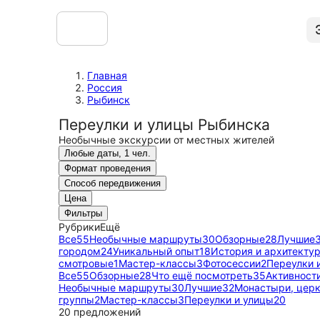
Главная
Россия
Рыбинск
Переулки и улицы Рыбинска
Необычные экскурсии от местных жителей
Любые даты, 1 чел.
Формат проведения
Способ передвижения
Цена
Фильтры
Рубрики
Ещё
Все
55
Необычные маршруты
30
Обзорные
28
Лучшие
городом
24
Уникальный опыт
18
История и архитекту
смотровые
1
Мастер-классы
3
Фотосессии
2
Переулки 
Все
55
Обзорные
28
Что ещё посмотреть
35
Активност
Необычные маршруты
30
Лучшие
32
Монастыри, церк
группы
2
Мастер-классы
3
Переулки и улицы
20
20 предложений