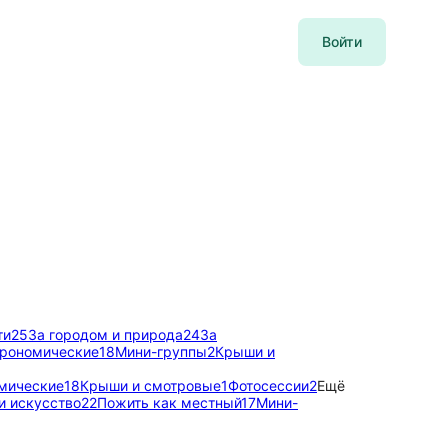
Войти
ти
25
За городом и природа
24
За
трономические
18
Мини-группы
2
Крыши и
мические
18
Крыши и смотровые
1
Фотосессии
2
Ещё
и искусство
22
Пожить как местный
17
Мини-