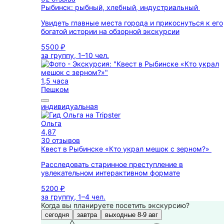
Рыбинск: рыбный, хлебный, индустриальный
Увидеть главные места города и прикоснуться к его
богатой истории на обзорной экскурсии
5500 ₽
за группу, 1–10 чел.
1,5 часа
Пешком
индивидуальная
Ольга
4,87
30 отзывов
Квест в Рыбинске «Кто украл мешок с зерном?»
Расследовать старинное преступление в
увлекательном интерактивном формате
5200 ₽
за группу, 1–4 чел.
Когда вы планируете посетить экскурсию?
сегодня
завтра
выходные 8-9 авг