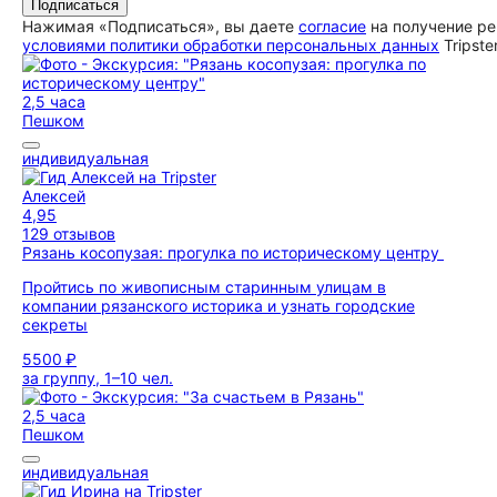
Подписаться
Нажимая «Подписаться», вы даете
согласие
на получение ре
условиями политики обработки персональных данных
Tripste
2,5 часа
Пешком
индивидуальная
Алексей
4,95
129 отзывов
Рязань косопузая: прогулка по историческому центру
Пройтись по живописным старинным улицам в
компании рязанского историка и узнать городские
секреты
5500 ₽
за группу, 1–10 чел.
2,5 часа
Пешком
индивидуальная