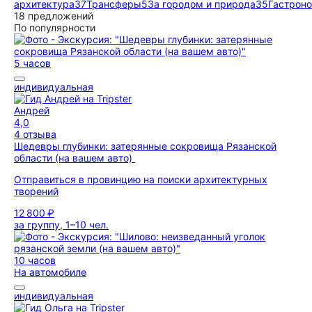
архитектура
37
Трансферы
5
За городом и природа
35
Гастрон
18 предложений
По популярности
5 часов
индивидуальная
Андрей
4,0
4 отзыва
Шедевры глубинки: затерянные сокровища Рязанской
области (на вашем авто)
Отправиться в провинцию на поиски архитектурных
творений
12 800 ₽
за группу, 1–10 чел.
10 часов
На автомобиле
индивидуальная