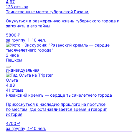
4,97
123 отзыва
Таинственные места губернской Рязани
Окунуться в размеренную жизнь губернского города и
заглянуть в его тайны
5800 ₽
за группу, 1–10 чел.
2 часа
Пешком
индивидуальная
Ольга
4,88
41 отзыв
Рязанский кремль — сердце тысячелетнего города
Прикоснуться к наследию прошлого на прогулке
по местам, где останавливается время и говорит
история
4700 ₽
за группу, 1–10 чел.