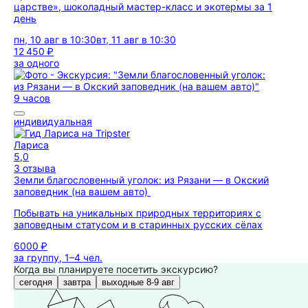
царстве», шоколадный мастер-класс и экотермы за 1
день
пн, 10 авг в 10:30
вт, 11 авг в 10:30
12 450 ₽
за одного
9 часов
индивидуальная
Лариса
5,0
3 отзыва
Земли благословенный уголок: из Рязани — в Окский
заповедник (на вашем авто)
Побывать на уникальных природных территориях с
заповедным статусом и в старинных русских сёлах
6000 ₽
за группу, 1–4 чел.
Когда вы планируете посетить экскурсию?
сегодня
завтра
выходные 8-9 авг