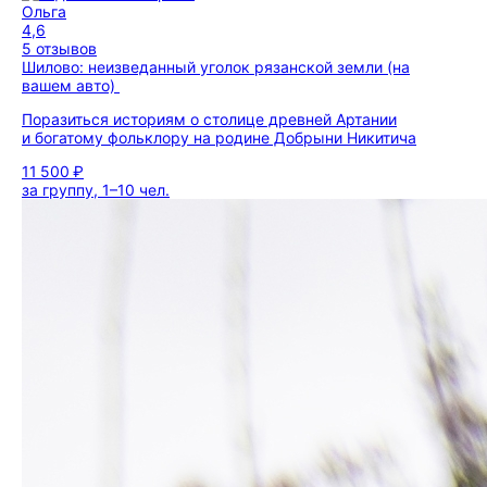
Ольга
4,6
5 отзывов
Шилово: неизведанный уголок рязанской земли (на
вашем авто)
Поразиться историям о столице древней Артании
и богатому фольклору на родине Добрыни Никитича
11 500 ₽
за группу, 1–10 чел.