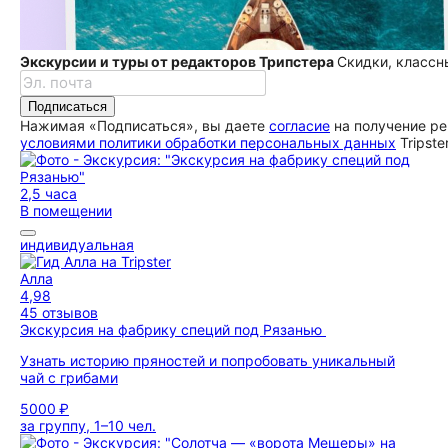
Экскурсии и туры от редакторов Трипстера
Скидки, классн
Подписаться
Нажимая «Подписаться», вы даете
согласие
на получение ре
условиями политики обработки персональных данных
Tripste
2,5 часа
В помещении
индивидуальная
Алла
4,98
45 отзывов
Экскурсия на фабрику специй под Рязанью
Узнать историю пряностей и попробовать уникальный
чай с грибами
5000 ₽
за группу, 1–10 чел.