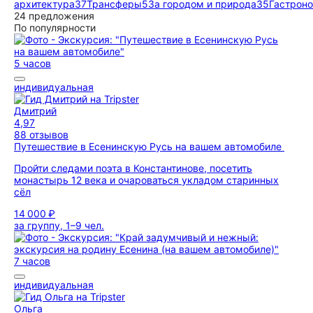
архитектура
37
Трансферы
5
За городом и природа
35
Гастрон
24 предложения
По популярности
5 часов
индивидуальная
Дмитрий
4,97
88 отзывов
Путешествие в Есенинскую Русь на вашем автомобиле
Пройти следами поэта в Константинове, посетить
монастырь 12 века и очароваться укладом старинных
сёл
14 000 ₽
за группу, 1–9 чел.
7 часов
индивидуальная
Ольга