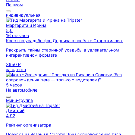
Пешком
индивидуальная
Маргарита и Ирина
5,0
16 отзывов
Квест по усадьбе фон Дервиза в посёлке Старожилово
Раскрыть тайны старинной усадьбы в увлекательном
интерактивном формате
3650 ₽
за одного
5 часов
На автомобиле
Мини-группа
Дмитрий
4,92
Рейтинг организатора
Поездка из Рязани в Солотчу (без сопровождения гида