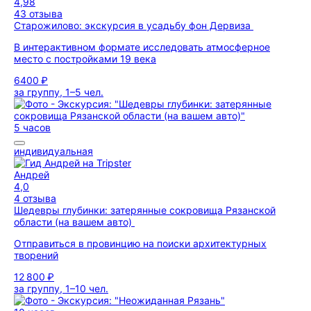
4,98
43 отзыва
Старожилово: экскурсия в усадьбу фон Дервиза
В интерактивном формате исследовать атмосферное
место с постройками 19 века
6400 ₽
за группу, 1–5 чел.
5 часов
индивидуальная
Андрей
4,0
4 отзыва
Шедевры глубинки: затерянные сокровища Рязанской
области (на вашем авто)
Отправиться в провинцию на поиски архитектурных
творений
12 800 ₽
за группу, 1–10 чел.