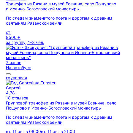
Трансфер из Рязани в музей Есенина, село Пощупово
и Иоанно-Богословский монастырь
По следам знаменитого поэта и дорогам к древним
святыням Рязанской земли
от
8500 ₽
за группу, 1–3 чел.
7 часов
На автобусе
групповая
Сергей
4,78
18 отзывов
Групповой трансфер из Рязани в музей Есенина, село
Пощупово и Иоанно-Богословский монастырь
По следам знаменитого поэта и дорогам к древним
святыням Рязанской земли
вт, 11 авг в 08:00
вт, 11 авг в 21:00