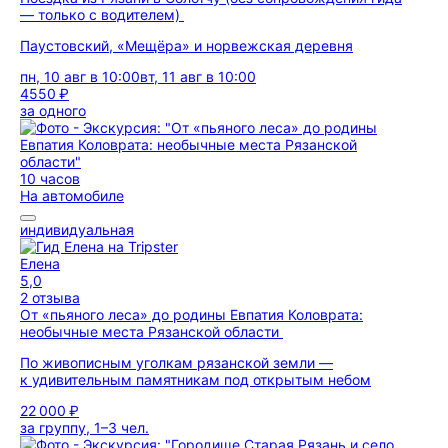
— только с водителем)
Паустовский, «Мещёра» и норвежская деревня
пн, 10 авг в 10:00
вт, 11 авг в 10:00
4550 ₽
за одного
10 часов
На автомобиле
индивидуальная
Елена
5,0
2 отзыва
От «пьяного леса» до родины Евпатия Коловрата:
необычные места Рязанской области
По живописным уголкам рязанской земли —
к удивительным памятникам под открытым небом
22 000 ₽
за группу, 1–3 чел.