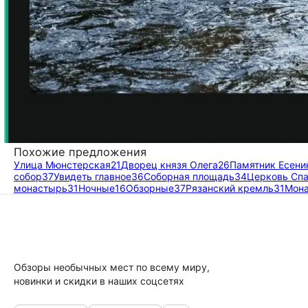
Похожие предложения
Улица Мюнстерская
21
Дворец князя Олега
26
Памятник Есени
собор
37
Увидеть главное
36
Соборная площадь
34
Церковь Спа
монастырь
31
Ночные
16
Обзорные
37
Рязанский кремль
31
Мона
Обзоры необычных мест по всему миру,
новинки и скидки в наших соцсетях