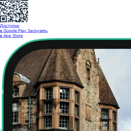
Доступно
в Google Play
Загрузить
в App Store