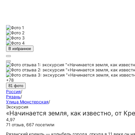
В избранное
+78
81 фото
Россия
/
Рязань
/
Улица Мюнстерская
/
Экскурсия
«Начинается земля, как известно, от Кре
4,97
71 отзыв
,
667 посетили
Рязанский кремль — колыбель города, откуда в 11 веке он на