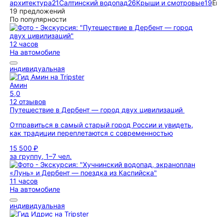
архитектура
21
Салтинский водопад
26
Крыши и смотровые
19
Е
19 предложений
По популярности
12 часов
На автомобиле
индивидуальная
Амин
5,0
12 отзывов
Путешествие в Дербент — город двух цивилизаций
Отправиться в самый старый город России и увидеть,
как традиции переплетаются с современностью
15 500 ₽
за группу, 1–7 чел.
11 часов
На автомобиле
индивидуальная