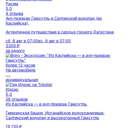
Расим
5,0
4 отзыва
Аул-призрак Гамсутль и Салтинский водопад (из
Каспийска)
Аутентичное путешествие в сердце горного Дагестана
сб, 8 авг в 07:00
вс, 9 авг в 07:00
3300 ₽
за одного
более 12 часов
На автомобиле
индивидуальная
Идрис
5,0
26 отзывов
Из Каспийска — в аул-призрак Гамсутль
Гимринская башня, Ирганайское водохранилище,
Салтинский водопад и высокогорный Гамсутль
19 720 ₽