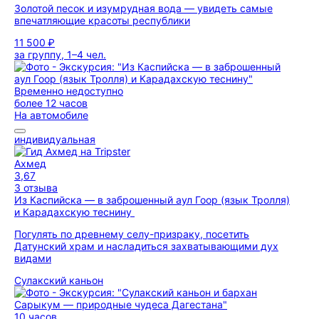
Золотой песок и изумрудная вода — увидеть самые
впечатляющие красоты республики
11 500 ₽
за группу, 1–4 чел.
Временно недоступно
более 12 часов
На автомобиле
индивидуальная
Ахмед
3,67
3 отзыва
Из Каспийска — в заброшенный аул Гоор (язык Тролля)
и Карадахскую теснину
Погулять по древнему селу-призраку, посетить
Датунский храм и насладиться захватывающими дух
видами
Сулакский каньон
10 часов