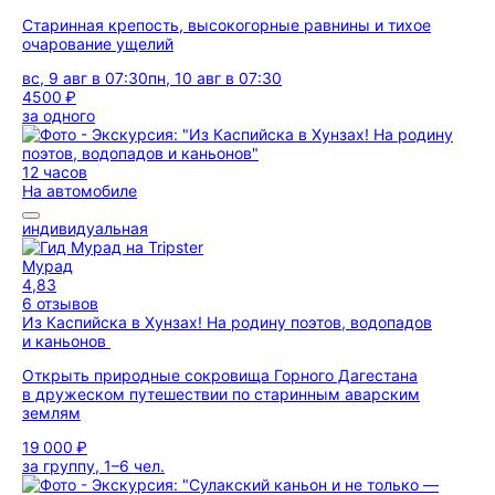
Старинная крепость, высокогорные равнины и тихое
очарование ущелий
вс, 9 авг в 07:30
пн, 10 авг в 07:30
4500 ₽
за одного
12 часов
На автомобиле
индивидуальная
Мурад
4,83
6 отзывов
Из Каспийска в Хунзах! На родину поэтов, водопадов
и каньонов
Открыть природные сокровища Горного Дагестана
в дружеском путешествии по старинным аварским
землям
19 000 ₽
за группу, 1–6 чел.