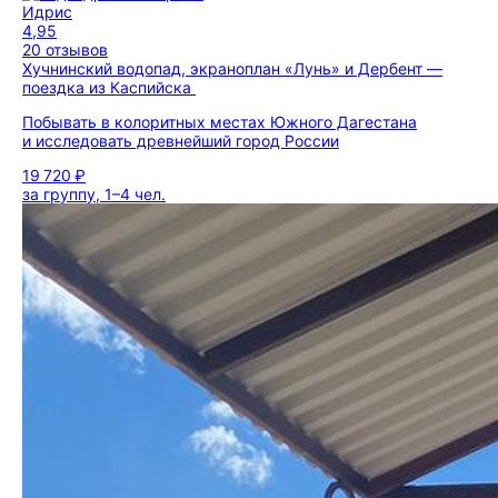
Идрис
4,95
20 отзывов
Хучнинский водопад, экраноплан «Лунь» и Дербент —
поездка из Каспийска
Побывать в колоритных местах Южного Дагестана
и исследовать древнейший город России
19 720 ₽
за группу, 1–4 чел.