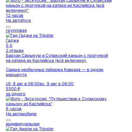
12 часов
На автобусе
групповая
Гаджи
5,0
2 отзыва
Бархан Сарыкум и Сулакский каньон с прогулкой
на катере из Каспийска (всё включено)
Самые необычные пейзажи Кавказа — в одном
маршруте
сб, 8 авг в 06:00
вс, 9 авг в 06:00
5500 ₽
за одного
6 часов
На автомобиле
индивидуальная