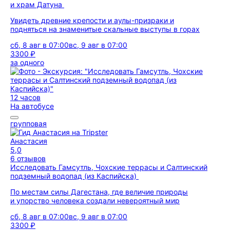
и храм Датуна
Увидеть древние крепости и аулы-призраки и
подняться на знаменитые скальные выступы в горах
сб, 8 авг в 07:00
вс, 9 авг в 07:00
3300 ₽
за одного
12 часов
На автобусе
групповая
Анастасия
5,0
6 отзывов
Исследовать Гамсутль, Чохские террасы и Салтинский
подземный водопад (из Каспийска)
По местам силы Дагестана, где величие природы
и упорство человека создали невероятный мир
сб, 8 авг в 07:00
вс, 9 авг в 07:00
3300 ₽