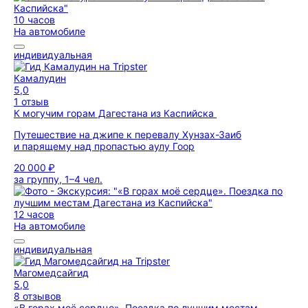
10 часов
На автомобиле
индивидуальная
Камалудин
5,0
1 отзыв
К могучим горам Дагестана из Каспийска
Путешествие на джипе к перевалу Хунзах-Заиб
и парящему над пропастью аулу Гоор
20 000 ₽
за группу, 1–4 чел.
12 часов
На автомобиле
индивидуальная
Магомедсайгид
5,0
8 отзывов
«В горах моё сердце». Поездка по лучшим местам