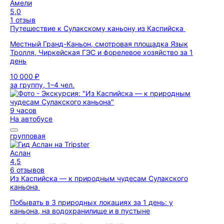
Амели
5,0
1 отзыв
Путешествие к Сулакскому каньону из Каспийска
Местный Гранд-Каньон, смотровая площадка Язык
Тролля, Чиркейская ГЭС и форелевое хозяйство за 1
день
10 000 ₽
за группу, 1–4 чел.
9 часов
На автобусе
групповая
Аслан
4,5
6 отзывов
Из Каспийска — к природным чудесам Сулакского
каньона
Побывать в 3 природных локациях за 1 день: у
каньона, на водохранилище и в пустыне