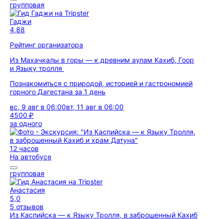
групповая
Гаджи
4,88
Рейтинг организатора
Из Махачкалы в горы — к древним аулам Кахиб, Гоор
и Языку тролля
Познакомиться с природой, историей и гастрономией
горного Дагестана за 1 день
вс, 9 авг в 06:00
вт, 11 авг в 06:00
4500 ₽
за одного
12 часов
На автобусе
групповая
Анастасия
5,0
5 отзывов
Из Каспийска — к Языку Тролля, в заброшенный Кахиб