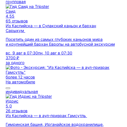
групповая
Саид
4,55
65 отзывов
Из Каспийска — в Сулакский каньон и бархан
Сарыкум
Посетить один из самых глубоких каньонов мира
и крупнейший бархан Европы на автобусной экскурсии
вс, 9 авг в 07:30
пн, 10 авг в 07:30
3700 ₽
за одного
более 12 часов
На автомобиле
индивидуальная
Идрис
5,0
26 отзывов
Из Каспийска — в аул-призрак Гамсутль
Гимринская башня, Ирганайское водохранилище,