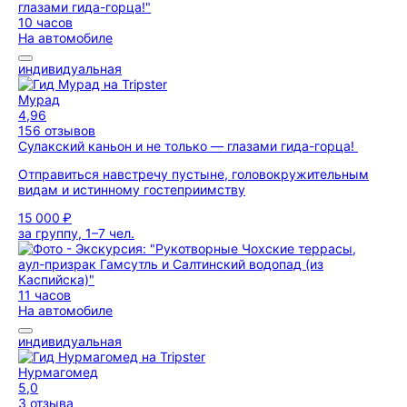
10 часов
На автомобиле
индивидуальная
Мурад
4,96
156 отзывов
Сулакский каньон и не только — глазами гида-горца!
Отправиться навстречу пустыне, головокружительным
видам и истинному гостеприимству
15 000 ₽
за группу, 1–7 чел.
11 часов
На автомобиле
индивидуальная
Нурмагомед
5,0
3 отзыва