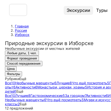
Экскурсии
Туры
Главная
Россия
Изборск
Природные экскурсии в Изборске
Необычные экскурсии от местных жителей
Любые даты, 1 чел.
Формат проведения
Способ передвижения
Цена
Фильтры
Рубрики
Ещё
Все
10
Необычные маршруты
6
Лучшие
8
Что ещё посмотреть
5
опыт
6
Активности
6
Монастыри, церкви, храмы
5
История и ар
детей
1
Ещё
Все
10
Лучшие
8
Гастрономические
5
За городом
7
Активности
6
И
Необычные маршруты
6
Что ещё посмотреть
5
Музеи и искусс
классы
2
Ещё
12 предложений