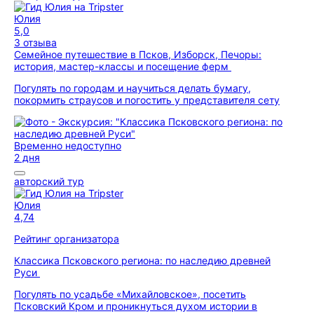
Юлия
5,0
3 отзыва
Семейное путешествие в Псков, Изборск, Печоры:
история, мастер-классы и посещение ферм
Погулять по городам и научиться делать бумагу,
покормить страусов и погостить у представителя сету
Временно недоступно
2 дня
авторский тур
Юлия
4,74
Рейтинг организатора
Классика Псковского региона: по наследию древней
Руси
Погулять по усадьбе «Михайловское», посетить
Псковский Кром и проникнуться духом истории в