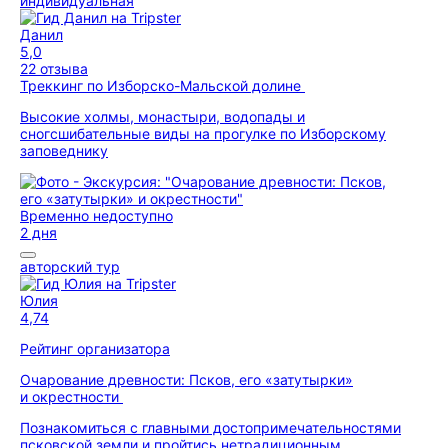
индивидуальная
Данил
5,0
22 отзыва
Треккинг по Изборско-Мальской долине
Высокие холмы, монастыри, водопады и
сногсшибательные виды на прогулке по Изборскому
заповеднику
Временно недоступно
2 дня
авторский тур
Юлия
4,74
Рейтинг организатора
Очарование древности: Псков, его «затутырки»
и окрестности
Познакомиться с главными достопримечательностями
псковской земли и пройтись нетрадиционным