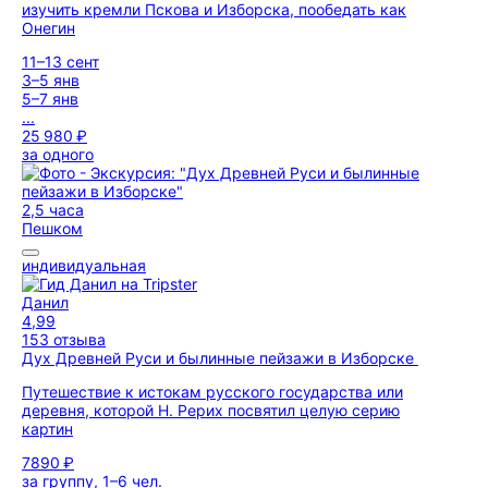
изучить кремли Пскова и Изборска, пообедать как
Онегин
11–13 сент
3–5 янв
5–7 янв
...
25 980 ₽
за одного
2,5 часа
Пешком
индивидуальная
Данил
4,99
153 отзыва
Дух Древней Руси и былинные пейзажи в Изборске
Путешествие к истокам русского государства или
деревня, которой Н. Рерих посвятил целую серию
картин
7890 ₽
за группу, 1–6 чел.