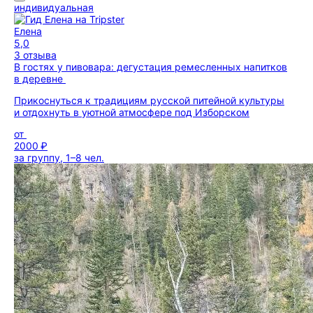
индивидуальная
Елена
5,0
3 отзыва
В гостях у пивовара: дегустация ремесленных напитков
в деревне
Прикоснуться к традициям русской питейной культуры
и отдохнуть в уютной атмосфере под Изборском
от
2000 ₽
за группу, 1–8 чел.