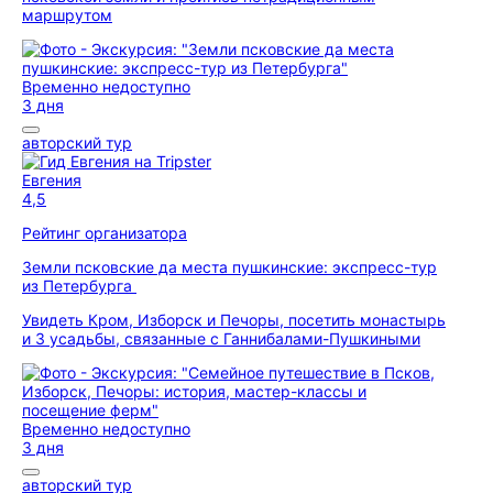
маршрутом
Временно недоступно
3 дня
авторский тур
Евгения
4,5
Рейтинг организатора
Земли псковские да места пушкинские: экспресс-тур
из Петербурга
Увидеть Кром, Изборск и Печоры, посетить монастырь
и 3 усадьбы, связанные с Ганнибалами-Пушкиными
Временно недоступно
3 дня
авторский тур