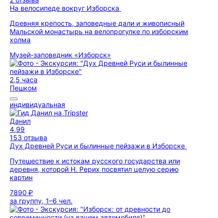
На велосипеде вокруг Изборска
Древняя крепость, заповедные дали и живописный
Мальской монастырь на велопрогулке по изборским
холма
Музей-заповедник «Изборск»
2,5 часа
Пешком
индивидуальная
Данил
4,99
153 отзыва
Дух Древней Руси и былинные пейзажи в Изборске
Путешествие к истокам русского государства или
деревня, которой Н. Рерих посвятил целую серию
картин
7890 ₽
за группу, 1–6 чел.