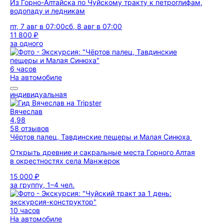
Из Горно-Алтайска по Чуйскому тракту к петроглифам,
водопаду и ледникам
пт, 7 авг в 07:00
сб, 8 авг в 07:00
11 800 ₽
за одного
6 часов
На автомобиле
индивидуальная
Вячеслав
4,98
58 отзывов
Чёртов палец, Тавдинские пещеры и Малая Синюха
Открыть древние и сакральные места Горного Алтая
в окрестностях села Манжерок
15 000 ₽
за группу, 1–4 чел.
10 часов
На автомобиле