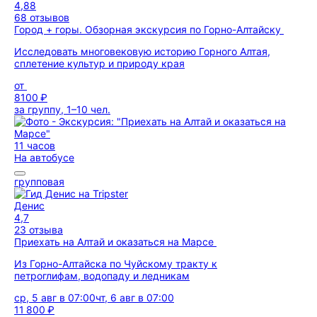
4,88
68 отзывов
Город + горы. Обзорная экскурсия по Горно-Алтайску
Исследовать многовековую историю Горного Алтая,
сплетение культур и природу края
от
8100 ₽
за группу, 1–10 чел.
11 часов
На автобусе
групповая
Денис
4,7
23 отзыва
Приехать на Алтай и оказаться на Марсе
Из Горно-Алтайска по Чуйскому тракту к
петроглифам, водопаду и ледникам
ср, 5 авг в 07:00
чт, 6 авг в 07:00
11 800 ₽