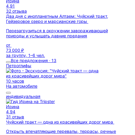
Ирина
4,91
32 отзыва
Два дня с инопланетным Алтаем: Чуйский тракт,
Гейзеровое озеро и марсианские горы
Перезагрузиться в окружении завораживающей
природы и услышать давние предания
от
73 000 ₽
за группу, 1–6 чел.
Все предложения · 13
Петроглифы
10 часов
На автомобиле
индивидуальная
Ирина
4,94
31 отзыв
Чуйский тракт — одна из красивейших дорог мира
Открыть впечатляющие перевалы, террасы, речные