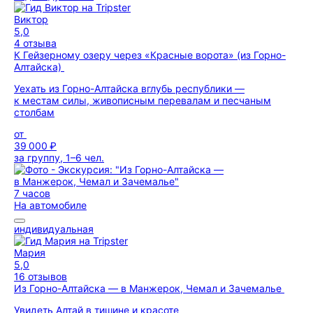
Виктор
5,0
4 отзыва
К Гейзерному озеру через «Красные ворота» (из Горно-
Алтайска)
Уехать из Горно-Алтайска вглубь республики —
к местам силы, живописным перевалам и песчаным
столбам
от
39 000 ₽
за группу, 1–6 чел.
7 часов
На автомобиле
индивидуальная
Мария
5,0
16 отзывов
Из Горно-Алтайска — в Манжерок, Чемал и Зачемалье
Увидеть Алтай в тишине и красоте