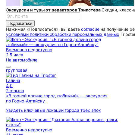
Экскурсии и туры от редакторов Трипстера
Скидки, классн
Подписаться
Нажимая «Подписаться», вы даете
согласие
на получение ре
условиями политики обработки персональных данных
Tripste
Временно недоступно
2,5 часа
На автомобиле
групповая
Галина
4,0
2 отзыва
«В горной долине город любимый» — экскурсия
по Горно-Алтайску
Увидеть ключевые локации города трёх эпох
Временно недоступно
11 часов