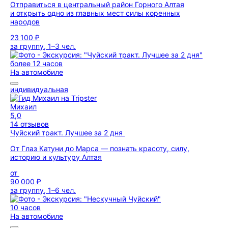
Отправиться в центральный район Горного Алтая
и открыть одно из главных мест силы коренных
народов
23 100 ₽
за группу, 1–3 чел.
более 12 часов
На автомобиле
индивидуальная
Михаил
5,0
14 отзывов
Чуйский тракт. Лучшее за 2 дня
От Глаз Катуни до Марса — познать красоту, силу,
историю и культуру Алтая
от
90 000 ₽
за группу, 1–6 чел.
10 часов
На автомобиле