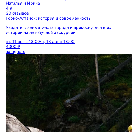
Наталья и Ирина
4,9
30 отзывов
Горно-Алтайск: история и современность
Увидеть главные места города и прикоснуться к их
истории на автобусной экскурсии
вт, 11 авг в 18:00
чт, 13 авг в 18:00
4000 ₽
за одного