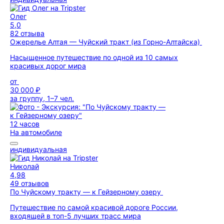
Олег
5,0
82 отзыва
Ожерелье Алтая — Чуйский тракт (из Горно-Алтайска)
Насыщенное путешествие по одной из 10 самых
красивых дорог мира
от
30 000 ₽
за группу, 1–7 чел.
12 часов
На автомобиле
индивидуальная
Николай
4,98
49 отзывов
По Чуйскому тракту — к Гейзерному озеру
Путешествие по самой красивой дороге России,
входящей в топ-5 лучших трасс мира