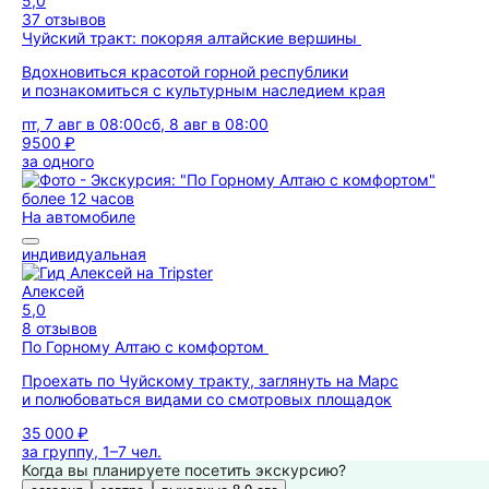
5,0
37 отзывов
Чуйский тракт: покоряя алтайские вершины
Вдохновиться красотой горной республики
и познакомиться с культурным наследием края
пт, 7 авг в 08:00
сб, 8 авг в 08:00
9500 ₽
за одного
более 12 часов
На автомобиле
индивидуальная
Алексей
5,0
8 отзывов
По Горному Алтаю с комфортом
Проехать по Чуйскому тракту, заглянуть на Марс
и полюбоваться видами со смотровых площадок
35 000 ₽
за группу, 1–7 чел.
Когда вы планируете посетить экскурсию?