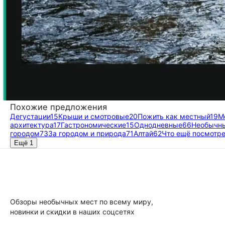
Похожие предложения
Дегустации
15
Крыши и смотровые
20
Пожить как местный
19
М
архитектура
17
Гастрономические
15
Однодневные
66
Необычн
городом
73
За городом и природа
71
Алтай
62
Что ещё посмотр
Ещё 1
Обзоры необычных мест по всему миру,
новинки и скидки в наших соцсетях