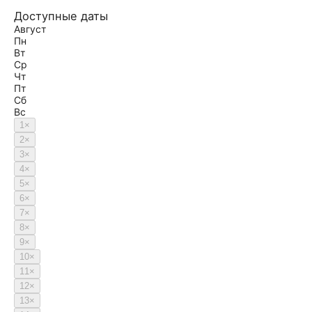
Доступные даты
Август
Пн
Вт
Ср
Чт
Пт
Сб
Вс
1
×
2
×
3
×
4
×
5
×
6
×
7
×
8
×
9
×
10
×
11
×
12
×
13
×