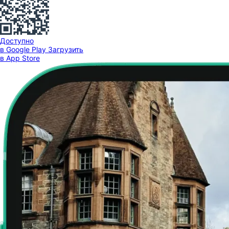
Доступно
в Google Play
Загрузить
в App Store