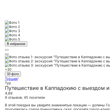
В избранное
+30
33 фото
Турция
/
Тур
Путешествие в Каппадокию с выездом и
4,89
9 отзывов
,
45 посетили
В этой поездке вы увидите знаменитые локации — долины Го
прогуляетесь среди причудливых скал, посетите город-креп