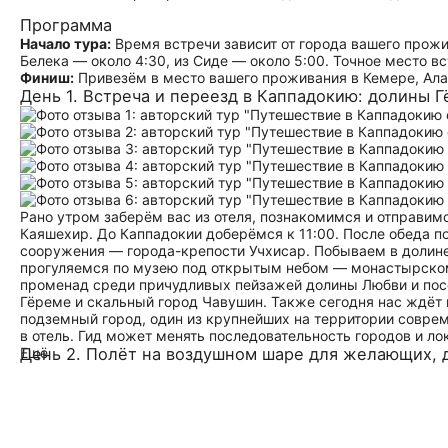
Программа
Начало тура:
Время встречи зависит от города вашего прожив
Белека — около 4:30, из Сиде — около 5:00. Точное место в
Финиш:
Привезём в место вашего проживания в Кемере, Алан
День 1. Встреча и переезд в Каппадокию: долины 
Рано утром заберём вас из отеля, познакомимся и отправимс
Каяшехир. До Каппадокии доберёмся к 11:00. После обеда п
сооружения — города-крепости Учхисар. Побываем в долине
прогуляемся по музею под открытым небом — монастырско
променад среди причудливых пейзажей долины Любви и пос
Гёреме и скальный город Чавушин. Также сегодня нас ждёт
подземный город, один из крупнейших на территории совре
в отель. Гид может менять последовательность городов и ло
Ещё
День 2. Полёт на воздушном шаре для желающих, 