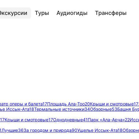
Экскурсии
Туры
Аудиогиды
Трансферы
еатр оперы и балета
17
Площадь Ала-Тоо
20
Крыши и смотровые
17
ье Иссык-Ата
18
Термальные источники
34
Обзорные
53
Башня Бу
17
Крыши и смотровые
17
Однодневные
41
Парк «Ала-Арча»
22
Исс
1
Лучшие
36
За городом и природа
90
Ущелье Иссык-Ата
18
Обзорн