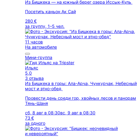
Из Бишкека — на южный берег озера Иссык-Куль
Посетить каньон Ак Сай
280 €
за группу, 1–5 чел.
11 часов
На автомобиле
Мини-группа
Ильяс
5,0
3 отзыва
Из Бишкека в горы: Ала-Арча, Чункурчак, Небесный
мост и этно-обед
Провести день среди гор, хвойных лесов и панорам
Тянь-Шаня
сб, 8 авг в 08:30
вс, 9 авг в 08:30
73 €
за одного