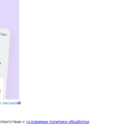
р письма
💎
ответствии c
условиями политики обработки