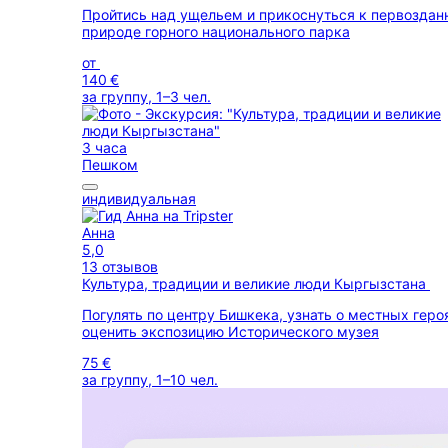
Пройтись над ущельем и прикоснуться к первоздан
природе горного национального парка
от
140 €
за группу, 1–3 чел.
3 часа
Пешком
индивидуальная
Анна
5,0
13 отзывов
Культура, традиции и великие люди Кыргызстана
Погулять по центру Бишкека, узнать о местных геро
оценить экспозицию Исторического музея
75 €
за группу, 1–10 чел.