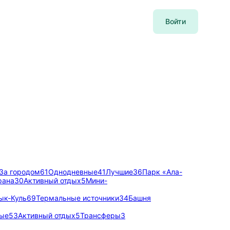
Войти
За городом
61
Однодневные
41
Лучшие
36
Парк «Ала-
рана
30
Активный отдых
5
Мини-
ык-Куль
69
Термальные источники
34
Башня
ые
53
Активный отдых
5
Трансферы
3