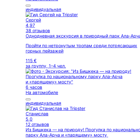
индивидуальная
Сергей
4,97
38 отзывов
Однодневная экскурсия в природный парк Ала-Ар
Пройти по нетронутым тропам среди потрясающих
горных пейзажей
115 €
за группу, 1–4 чел.
6 часов
На автомобиле
индивидуальная
Станислав
5,0
12 отзывов
Из Бишкека — на природу! Прогулка по национальн
парку Ала-Арча и «парящему» мосту