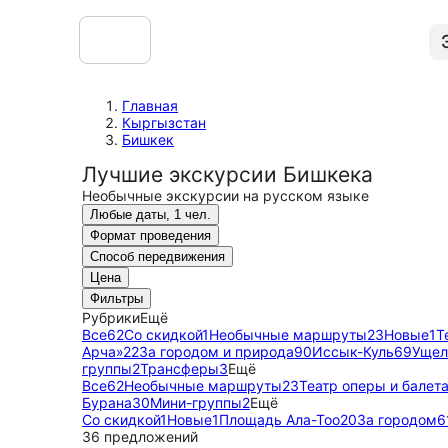
Главная
Кыргызстан
Бишкек
Лучшие экскурсии Бишкека
Необычные экскурсии на русском языке
Любые даты, 1 чел.
Формат проведения
Способ передвижения
Цена
Фильтры
Рубрики
Ещё
Все
62
Со скидкой
1
Необычные маршруты
23
Новые
1
Т
Арча»
22
За городом и природа
90
Иссык-Куль
69
Ущел
группы
2
Трансферы
3
Ещё
Все
62
Необычные маршруты
23
Театр оперы и балета
Бурана
30
Мини-группы
2
Ещё
Со скидкой
1
Новые
1
Площадь Ала-Тоо
20
За городом
6
36 предложений