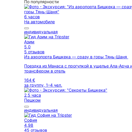
По популярности
6 часов
На автомобиле
индивидуальная
Азим
5,0
5 отзывов
Из аэропорта Бишкека — сразу в горы Тянь-Шаня
Поездка из Манаса с прогулкой в ущелье Ала-Арча 
трансфером в отель
164 €
за группу, 1–4 чел.
2,5 часа
Пешком
индивидуальная
София
4,98
45 отзывов