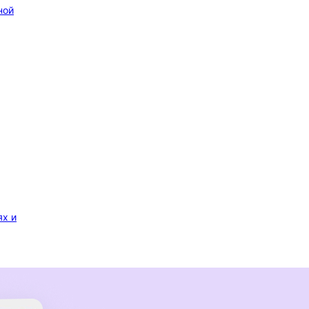
ной
ях и