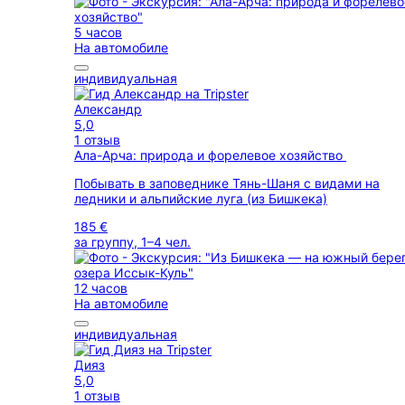
5 часов
На автомобиле
индивидуальная
Александр
5,0
1 отзыв
Ала-Арча: природа и форелевое хозяйство
Побывать в заповеднике Тянь-Шаня с видами на
ледники и альпийские луга (из Бишкека)
185 €
за группу, 1–4 чел.
12 часов
На автомобиле
индивидуальная
Дияз
5,0
1 отзыв