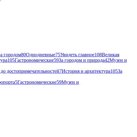
За городом
80
Однодневные
75
Увидеть главное
108
Великая
тура
105
Гастрономические
59
За городом и природа
42
Музеи и
до достопримечательностей
7
История и архитектура
105
За
ропорта
5
Гастрономические
59
Музеи и