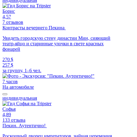
индивидуальная
Борис
4,57
7 отзывов
Контрасты вечернего Пекина
Увидеть городскую стену династии Мин, сияющий
театр-яйцо и старинные улочки в свете красных
фонарей
270 $
257 $
за группу, 1–6 чел.
7 часов
На автомобиле
индивидуальная
Софья
4,89
133 отзыва
Пекин. Аутентично!
Роскошный дворец императоров, чайная церемония,