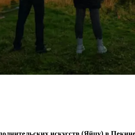
олнительских искусств (Яйцу) в Пекин