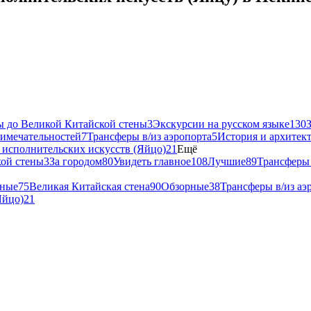
ы до Великой Китайской стены
3
Экскурсии на русском языке
130
римечательностей
7
Трансферы в/из аэропорта
5
История и архитек
исполнительских искусств (Яйцо)
21
Ещё
кой стены
3
За городом
80
Увидеть главное
108
Лучшие
89
Трансферы 
ные
75
Великая Китайская стена
90
Обзорные
38
Трансферы в/из аэ
Яйцо)
21