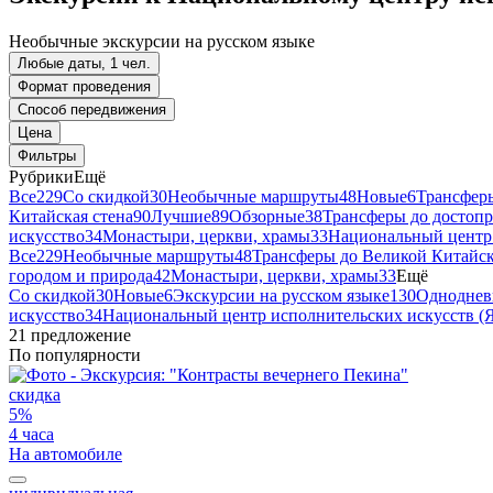
Необычные экскурсии на русском языке
Любые даты, 1 чел.
Формат проведения
Способ передвижения
Цена
Фильтры
Рубрики
Ещё
Все
229
Со скидкой
30
Необычные маршруты
48
Новые
6
Трансфер
Китайская стена
90
Лучшие
89
Обзорные
38
Трансферы до достоп
искусство
34
Монастыри, церкви, храмы
33
Национальный центр 
Все
229
Необычные маршруты
48
Трансферы до Великой Китайс
городом и природа
42
Монастыри, церкви, храмы
33
Ещё
Со скидкой
30
Новые
6
Экскурсии на русском языке
130
Одноднев
искусство
34
Национальный центр исполнительских искусств (
21 предложение
По популярности
скидка
5%
4 часа
На автомобиле