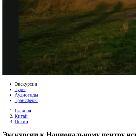
Экскурсии
Туры
Аудиогиды
Трансферы
Главная
Китай
Пекин
Экскурсии к Национальному центру исп