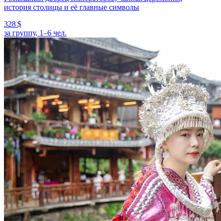
история столицы и её главные символы
328 $
за группу, 1–6 чел.