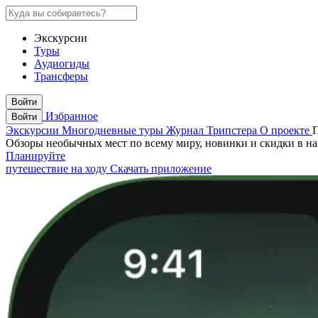
Экскурсии
Туры
Аудиогиды
Трансферы
Войти
Избранное
Войти
Экскурсии
Многодневные туры
Журнал Трипстера
О проекте
Обзоры необычных мест по всему миру, новинки и скидки в н
Планируйте
путешествие на ходу
Скачать приложение