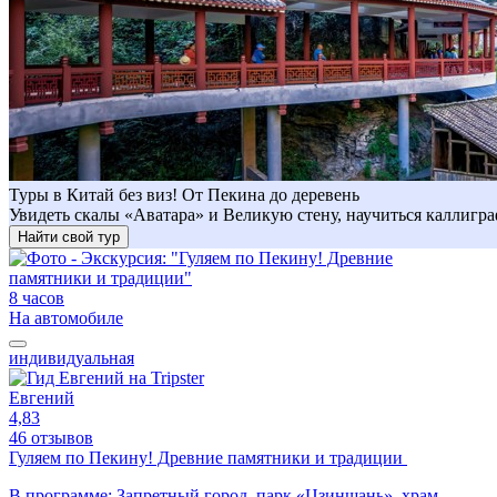
Туры в Китай без виз! От Пекина до деревень
Увидеть скалы «Аватара» и Великую стену, научиться каллигра
Найти свой тур
8 часов
На автомобиле
индивидуальная
Евгений
4,83
46 отзывов
Гуляем по Пекину! Древние памятники и традиции
В программе: Запретный город, парк «Цзиншань», храм