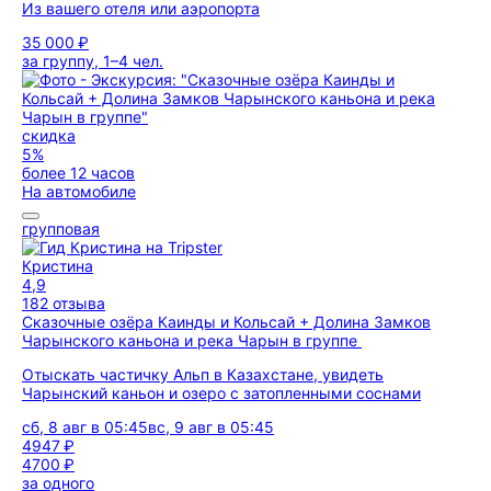
Из вашего отеля или аэропорта
35 000 ₽
за группу, 1–4 чел.
скидка
5%
более 12 часов
На автомобиле
групповая
Кристина
4,9
182 отзыва
Сказочные озёра Каинды и Кольсай + Долина Замков
Чарынского каньона и река Чарын в группе
Отыскать частичку Альп в Казахстане, увидеть
Чарынский каньон и озеро с затопленными соснами
сб, 8 авг в 05:45
вс, 9 авг в 05:45
4947 ₽
4700 ₽
за одного