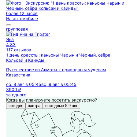
более 12 часов
На автомобиле
групповая
Яна
4,83
117 отзывов
1 день красоты: каньоны Чарын и Чёрный, озёра
Кольсай и Каинды
Путешествие из Алматы к природным чудесам
Казахстана
сб, 8 авг в 05:45
вс, 9 авг в 05:45
3900 ₽
за одного
Когда вы планируете посетить экскурсию?
сегодня
завтра
выходные 8-9 авг