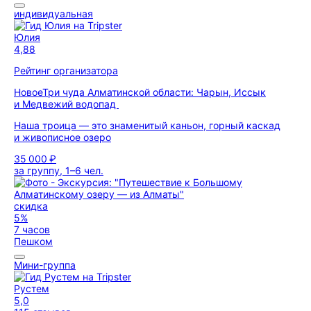
индивидуальная
Юлия
4,88
Рейтинг организатора
Новое
Три чуда Алматинской области: Чарын, Иссык
и Медвежий водопад
Наша троица — это знаменитый каньон, горный каскад
и живописное озеро
35 000 ₽
за группу, 1–6 чел.
скидка
5%
7 часов
Пешком
Мини-группа
Рустем
5,0