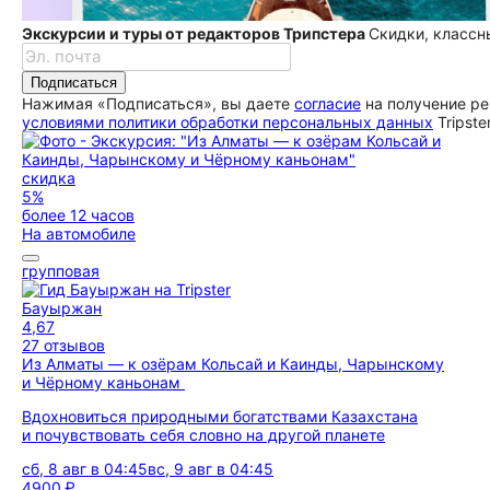
Экскурсии и туры от редакторов Трипстера
Скидки, классн
Подписаться
Нажимая «Подписаться», вы даете
согласие
на получение ре
условиями политики обработки персональных данных
Tripste
скидка
5%
более 12 часов
На автомобиле
групповая
Бауыржан
4,67
27 отзывов
Из Алматы — к озёрам Кольсай и Каинды, Чарынскому
и Чёрному каньонам
Вдохновиться природными богатствами Казахстана
и почувствовать себя словно на другой планете
сб, 8 авг в 04:45
вс, 9 авг в 04:45
4900 ₽