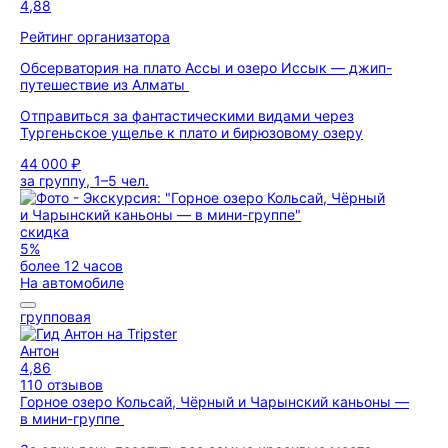
4,88
Рейтинг организатора
Обсерватория на плато Ассы и озеро Иссык — джип-
путешествие из Алматы
Отправиться за фантастическими видами через
Тургеньское ущелье к плато и бирюзовому озеру
44 000 ₽
за группу, 1–5 чел.
скидка
5%
более 12 часов
На автомобиле
групповая
Антон
4,86
110 отзывов
Горное озеро Кольсай, Чёрный и Чарынский каньоны —
в мини-группе