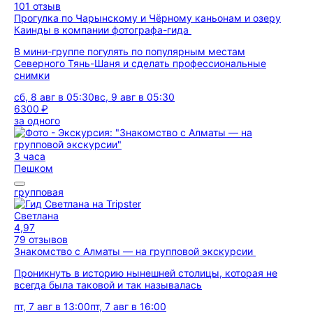
101 отзыв
Прогулка по Чарынскому и Чёрному каньонам и озеру
Каинды в компании фотографа-гида
В мини-группе погулять по популярным местам
Северного Тянь-Шаня и сделать профессиональные
снимки
сб, 8 авг в 05:30
вс, 9 авг в 05:30
6300 ₽
за одного
3 часа
Пешком
групповая
Светлана
4,97
79 отзывов
Знакомство с Алматы — на групповой экскурсии
Проникнуть в историю нынешней столицы, которая не
всегда была таковой и так называлась
пт, 7 авг в 13:00
пт, 7 авг в 16:00