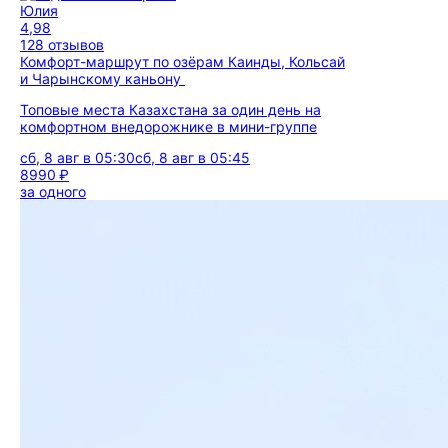
Юлия
4,98
128 отзывов
Комфорт-маршрут по озёрам Каинды, Кольсай
и Чарынскому каньону
Топовые места Казахстана за один день на
комфортном внедорожнике в мини-группе
сб, 8 авг в 05:30
сб, 8 авг в 05:45
8990 ₽
за одного