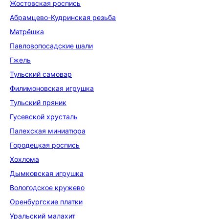
Жостовская роспись
Абрамцево-Кудринская резьба
Матрёшка
Павловопосадские шали
Гжель
Тульский самовар
Филимоновская игрушка
Тульский пряник
Гусевской хрусталь
Палехская миниатюра
Городецкая роспись
Хохлома
Дымковская игрушка
Вологодское кружево
Оренбургские платки
Уральский малахит