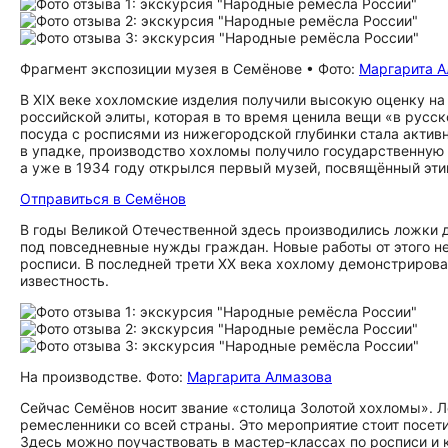
Фрагмент экспозиции музея в Семёнове • Фото:
Маргарита А
В XIX веке хохломские изделия получили высокую оценку н
российской элиты, которая в то время ценила вещи «в русск
посуда с росписями из нижегородской глубинки стала активн
в упадке, производство хохломы получило государственную
а уже в 1934 году открылся первый музей, посвящённый эти
Отправиться в Семёнов
В годы Великой Отечественной здесь производились ложки 
под повседневные нужды граждан. Новые работы от этого не
росписи. В последней трети XX века хохлому демонстриров
известность.
На производстве. Фото:
Маргарита Алмазова
Сейчас Семёнов носит звание «столица Золотой хохломы». 
ремесленники со всей страны. Это мероприятие стоит посе
Здесь можно поучаствовать в мастер‑классах по росписи и к