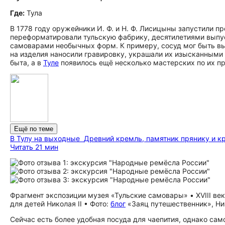
Где:
Тула
В 1778 году оружейники И. Ф. и Н. Ф. Лисицыны запустили 
переформатировали тульскую фабрику, десятилетиями выпу
самоварами необычных форм. К примеру, сосуд мог быть вы
на изделия наносили гравировку, украшали их изысканным
быта, а в
Туле
появилось ещё несколько мастерских по их пр
Ещё по теме
В Тулу на выходные
Древний кремль, памятник прянику и к
Читать 21 мин
Фрагмент экспозиции музея «Тульские самовары» • XVIII в
для детей Николая II • Фото:
блог
«Заяц путешественник», Н
Сейчас есть более удобная посуда для чаепития, однако с