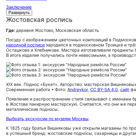
Заключение
Развернуть
Жостовская роспись
Где:
деревня Жостово, Московская область
Посуду с изображением цветочных композиций в Подмосковье
народной росписи
зародился в подмосковном Троицке и трё
Осташкове и Хлебникове. Мастера изготавливали предметы 
В итоге изделия получались почти невесомыми, а производс
XIX век. Поднос «Букет». Авторство: мастерская Вишняковых
Современная работа • Фото:
Andreykor
,
CC BY-SA 4.0
,
сайт
фа
Появление и распространение стиля связывают с именами 
в Жостове лакирную мастерскую. Считается, что они же пе
металлические подносы.
Выбрать экскурсии по музеям Москвы
К 1825 году братья Вишняковы уже открыли магазины по п
в успешный бренд: жостовские подносы, сахарницы и другая