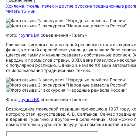
Ещё по теме
Хохлома, гжель, палех и другие русские традиционные росп
Читать 16 мин
Фото:
группа ВК
объединения «Гжель»
Глиняные фигурки с характерной росписью стали выходить и
фаянс, который европейские умельцы украшали бело‑сини
цветовую гамму и начали создавать собственные росписи. 
народных промыслов страны. В XIX веке появилось нескольк
с популярной росписью. Однако в начале XX века автоматиз
от использования традиционных техник.
Фото:
группа ВК
объединения «Гжель»
Возрождение гжельской традиции произошло в 1937 году, к
которого стал искусствовед А. Б. Салтыков. Сейчас традиц
в деревне Турыгино, а другое — в селе Речицы. Оба можно п
самостоятельно украшать посуду при помощи кистей и красо