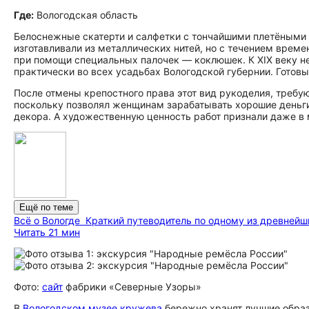
Где:
Вологодская область
Белоснежные скатерти и салфетки с тончайшими плетёными 
изготавливали из металлических нитей, но с течением врем
при помощи специальных палочек — коклюшек. К XIX веку н
практически во всех усадьбах Вологодской губернии. Готов
После отмены крепостного права этот вид рукоделия, требу
поскольку позволял женщинам зарабатывать хорошие деньг
декора. А художественную ценность работ признали даже в
Ещё по теме
Всё о Вологде
Краткий путеводитель по одному из древнейш
Читать 21 мин
Фото:
сайт
фабрики «Северные Узоры»
В
Вологодском музее кружева
бережно хранят лучшие образ