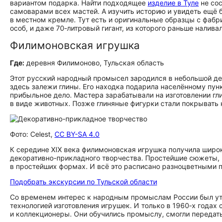
вариантом подарка. Найти подходящее
изделие в Туле
не сос
самоварами всех мастей. А изучить историю и увидеть ещё
в местном кремле. Тут есть и оригинальные образцы с фаб
особ, и даже 70‑литровый гигант, из которого раньше наливал
Филимоновская игрушка
Где:
деревня Филимоново, Тульская область
Этот русский народный промысел зародился в небольшой де
здесь залежи глины. Его находка подарила населённому пун
прибыльное дело. Мастера зарабатывали на изготовлении гли
в виде животных. Позже глиняные фигурки стали покрывать 
Фото: Celest,
CC BY-SA 4.0
К середине XIX века филимоновская игрушка получила широк
декоративно-прикладного творчества. Простейшие сюжеты,
в простейших формах. И всё это расписано разноцветными п
Подобрать экскурсии по Тульской области
Со временем интерес к народным промыслам России был утр
технологией изготовления игрушек. И только в 1960‑х года
и коллекционеры. Они обучились промыслу, смогли передать