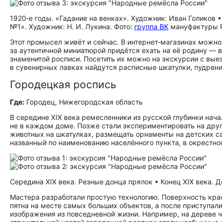
1920‑е годы. «Гадание на венках». Художник: Иван Голиков 
№1». Художник: Н. И. Лукина. Фото:
группа ВК
мануфактуры P
Этот промысел живёт и сейчас. В интернет‑магазинах можно
за аутентичной миниатюрой придётся ехать на её родину — 
знаменитой росписи. Посетить их можно на экскурсии с выез
в сувенирных лавках найдутся расписные шкатулки, пудрени
Городецкая роспись
Где:
Городец, Нижегородская область
В середине XIX века ремесленники из русской глубинки нача
не в каждом доме. Позже стали экспериментировать на дру
животных на шкатулках, размещать орнаменты на детских с
названный по наименованию населённого пункта, в окрестно
Середина XIX века. Резные донца прялок • Конец XIX века. 
Мастера разработали простую технологию. Поверхность кра
пятна на месте самых больших объектов, а после приступал
изображения из повседневной жизни. Например, на дереве ч