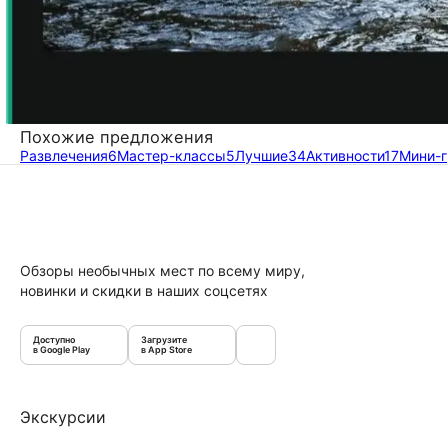
Похожие предложения
Развлечения
6
Мастер-классы
5
Лучшие
34
Активности
17
Мини-
Обзоры необычных мест по всему миру,
новинки и скидки в наших соцсетях
Доступно
Загрузите
в Google Play
в App Store
Экскурсии