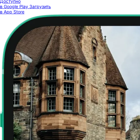
Доступно
в Google Play
Загрузить
в App Store