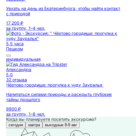
Уехать на день из Екатеринбурга, чтобы найти контакт
с природой
17 200 ₽
за группу, 1–4 чел.
5,5 часа
Пешком
индивидуальная
Александра
5,0
32 отзыва
Чёртово городище: прогулка к чуду Зауралья
Напитаться силами природы и раскрыть глубокие
тайны прошлого
9900 ₽
за группу, 1–8 чел.
Когда вы планируете посетить экскурсию?
сегодня
завтра
выходные 8-9 авг