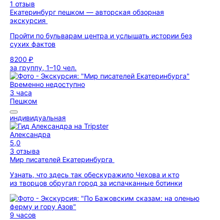
1 отзыв
Екатеринбург пешком — авторская обзорная
экскурсия
Пройти по бульварам центра и услышать истории без
сухих фактов
8200 ₽
за группу, 1–10 чел.
Временно недоступно
3 часа
Пешком
индивидуальная
Александра
5,0
3 отзыва
Мир писателей Екатеринбурга
Узнать, что здесь так обескуражило Чехова и кто
из творцов обругал город за испачканные ботинки
9 часов