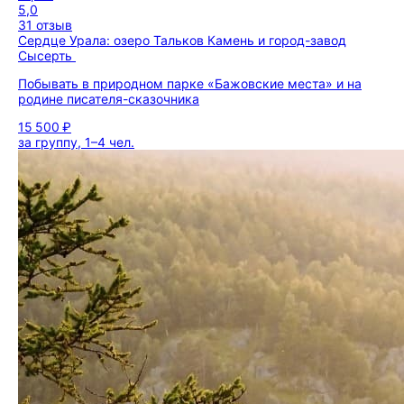
5,0
31 отзыв
Сердце Урала: озеро Тальков Камень и город-завод
Сысерть
Побывать в природном парке «Бажовские места» и на
родине писателя-сказочника
15 500 ₽
за группу, 1–4 чел.