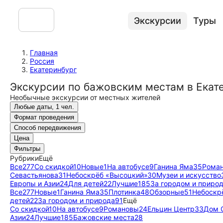
Экскурсии
Туры
Главная
Россия
Екатеринбург
Экскурсии по бажовским местам в Екат
Необычные экскурсии от местных жителей
Любые даты, 1 чел.
Формат проведения
Способ передвижения
Цена
Фильтры
Рубрики
Ещё
Все
277
Со скидкой
10
Новые
1
На автобусе
9
Ганина Яма
35
Рома
Севастьянова
31
Небоскрёб «Высоцкий»
30
Музеи и искусство
Европы и Азии
24
Для детей
22
Лучшие
185
За городом и приро
Все
277
Новые
1
Ганина Яма
35
Плотинка
48
Обзорные
51
Небоскр
детей
22
За городом и природа
91
Ещё
Со скидкой
10
На автобусе
9
Романовы
24
Ельцин Центр
33
Дом 
Азии
24
Лучшие
185
Бажовские места
28