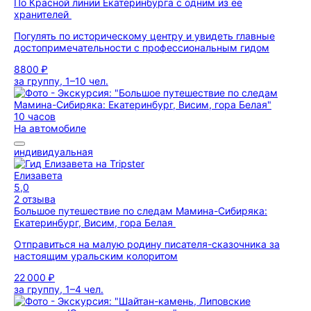
По Красной линии Екатеринбурга с одним из ее
хранителей
Погулять по историческому центру и увидеть главные
достопримечательности с профессиональным гидом
8800 ₽
за группу, 1–10 чел.
10 часов
На автомобиле
индивидуальная
Елизавета
5,0
2 отзыва
Большое путешествие по следам Мамина-Сибиряка:
Екатеринбург, Висим, гора Белая
Отправиться на малую родину писателя-сказочника за
настоящим уральским колоритом
22 000 ₽
за группу, 1–4 чел.