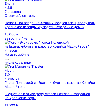
Елена
4,86
7 отзывов
Стражи Азов-горы
Попасть во владения Хозяйки Медной горы, послушать
уральские легенды и увидеть Северскую домну
15 000 ₽
за группу, 1–3 чел.
7 часов
На автомобиле
индивидуальная
Мария
5,0
4 отзыва
Город Полевской из Екатеринбурга: в царство Хозяйки
Медной горы
Окунуться в атмосферу сказов Бажова и забраться
на Уральские горы
11 000 ₽