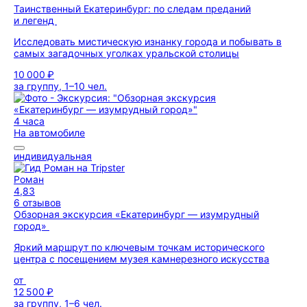
Таинственный Екатеринбург: по следам преданий
и легенд
Исследовать мистическую изнанку города и побывать в
самых загадочных уголках уральской столицы
10 000 ₽
за группу, 1–10 чел.
4 часа
На автомобиле
индивидуальная
Роман
4,83
6 отзывов
Обзорная экскурсия «Екатеринбург — изумрудный
город»
Яркий маршрут по ключевым точкам исторического
центра с посещением музея камнерезного искусства
от
12 500 ₽
за группу, 1–6 чел.