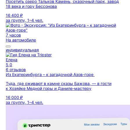
Посетить озеро Тальков Камень, сказочный парк, завод
18 века и гору Бессонова
16 400 ₽
за группу, 1–4 чел.
7 часов
На автомобиле
индивидуальная
Елена
5,0
6 отзывов
Из Екатеринбурга – к загадочной Азов-горе
Туда, где оживают в камне сказы Бажова, — в гости
к Хозяйке Медной горы и Даниле-мастеру
16 000 ₽
за группу, 1–4 чел.