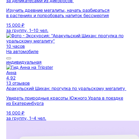
за деликатесами из дикоросов
Изучить древние мегалиты, начать разбираться
в растениях и попробовать напиток бессмертия
15 000 ₽
за группу, 1–10 чел.
10 часов
На автомобиле
индивидуальная
Анна
4,92
13 отзывов
Аракульский Шихан: прогулка по уральскому мегалиту
Увидеть природные красоты Южного Урала в поездке
из Екатеринбурга
16 000 ₽
за группу, 1–4 чел.