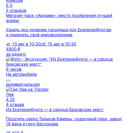
Алексей
5,0
5 отзывов
Мегалит-парк «Аркаим»: место проявления лучшей
жизни
Узнать про древние городища под Екатеринбургом
и поменять своё мировоззрение
чт, 13 авг в 10:30
сб, 15 авг в 10:30
4900 ₽
за одного
9 часов
На автомобиле
индивидуальная
Лев
4,25
4 отзыва
Из Екатеринбурга — в сердце бажовских мест
Посетить озеро Тальков Камень, сказочный парк, завод
18 века и гору Бессонова
16 400 ₽