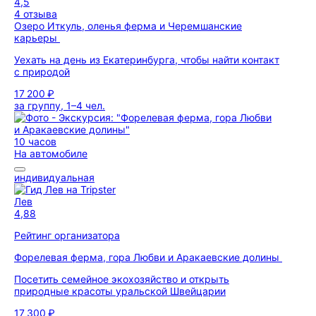
4,5
4 отзыва
Озеро Иткуль, оленья ферма и Черемшанские
карьеры
Уехать на день из Екатеринбурга, чтобы найти контакт
с природой
17 200 ₽
за группу, 1–4 чел.
10 часов
На автомобиле
индивидуальная
Лев
4,88
Рейтинг организатора
Форелевая ферма, гора Любви и Аракаевские долины
Посетить семейное экохозяйство и открыть
природные красоты уральской Швейцарии
17 300 ₽