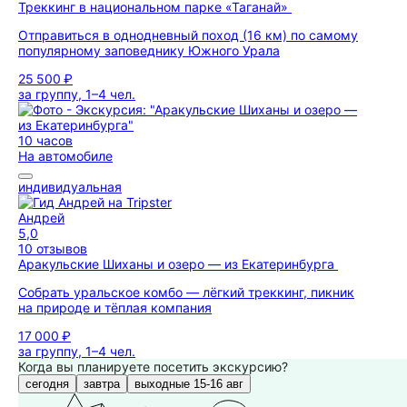
Треккинг в национальном парке «Таганай»
Отправиться в однодневный поход (16 км) по самому
популярному заповеднику Южного Урала
25 500 ₽
за группу, 1–4 чел.
10 часов
На автомобиле
индивидуальная
Андрей
5,0
10 отзывов
Аракульские Шиханы и озеро — из Екатеринбурга
Собрать уральское комбо — лёгкий треккинг, пикник
на природе и тёплая компания
17 000 ₽
за группу, 1–4 чел.
Когда вы планируете посетить экскурсию?
сегодня
завтра
выходные 15-16 авг