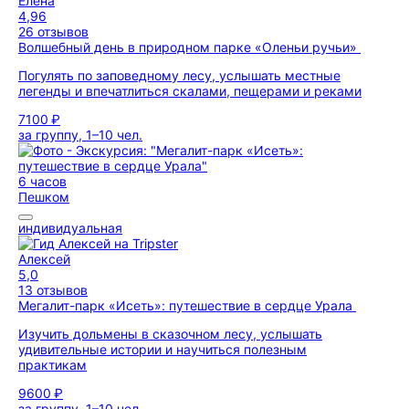
Елена
4,96
26 отзывов
Волшебный день в природном парке «Оленьи ручьи»
Погулять по заповедному лесу, услышать местные
легенды и впечатлиться скалами, пещерами и реками
7100 ₽
за группу, 1–10 чел.
6 часов
Пешком
индивидуальная
Алексей
5,0
13 отзывов
Мегалит-парк «Исеть»: путешествие в сердце Урала
Изучить дольмены в сказочном лесу, услышать
удивительные истории и научиться полезным
практикам
9600 ₽
за группу, 1–10 чел.