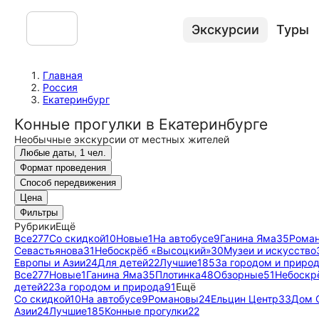
Экскурсии
Туры
Главная
Россия
Екатеринбург
Конные прогулки в Екатеринбурге
Необычные экскурсии от местных жителей
Любые даты, 1 чел.
Формат проведения
Способ передвижения
Цена
Фильтры
Рубрики
Ещё
Все
277
Со скидкой
10
Новые
1
На автобусе
9
Ганина Яма
35
Рома
Севастьянова
31
Небоскрёб «Высоцкий»
30
Музеи и искусство
Европы и Азии
24
Для детей
22
Лучшие
185
За городом и приро
Все
277
Новые
1
Ганина Яма
35
Плотинка
48
Обзорные
51
Небоскр
детей
22
За городом и природа
91
Ещё
Со скидкой
10
На автобусе
9
Романовы
24
Ельцин Центр
33
Дом 
Азии
24
Лучшие
185
Конные прогулки
22