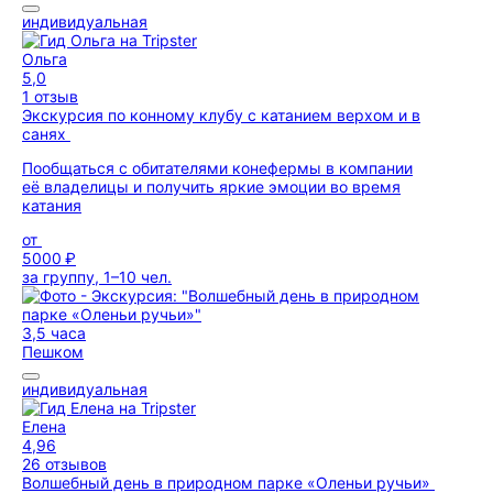
индивидуальная
Ольга
5,0
1 отзыв
Экскурсия по конному клубу с катанием верхом и в
санях
Пообщаться с обитателями конефермы в компании
её владелицы и получить яркие эмоции во время
катания
от
5000 ₽
за группу, 1–10 чел.
3,5 часа
Пешком
индивидуальная
Елена
4,96
26 отзывов
Волшебный день в природном парке «Оленьи ручьи»