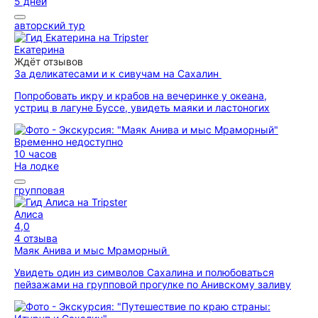
5 дней
авторский тур
Екатерина
Ждёт отзывов
За деликатесами и к сивучам на Сахалин
Попробовать икру и крабов на вечеринке у океана,
устриц в лагуне Буссе, увидеть маяки и ластоногих
Временно недоступно
10 часов
На лодке
групповая
Алиса
4,0
4 отзыва
Маяк Анива и мыс Мраморный
Увидеть один из символов Сахалина и полюбоваться
пейзажами на групповой прогулке по Анивскому заливу