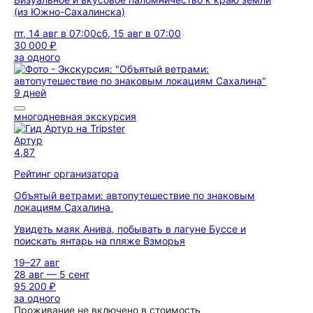
(из Южно-Сахалинска)
пт, 14 авг в 07:00
сб, 15 авг в 07:00
30 000 ₽
за одного
9 дней
многодневная экскурсия
Артур
4,87
Рейтинг организатора
Объятый ветрами: автопутешествие по знаковым
локациям Сахалина
Увидеть маяк Анива, побывать в лагуне Буссе и
поискать янтарь на пляже Взморья
19–27 авг
28 авг — 5 сент
95 200 ₽
за одного
Проживание не включено в стоимость