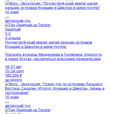
10 дней
авторский тур
Дмитрий
5,0
4 отзыва
Почувствуй край земли: магия дальних островов
Кунашир и Шикотан в мини-группе
Покорить вулканы Менделеева и Головнина, отдохнуть
в диких бухтах, насладиться морскими деликатесами
18–27 авг
15–24 сент
185 200 ₽
за одного
15 дней
авторский тур