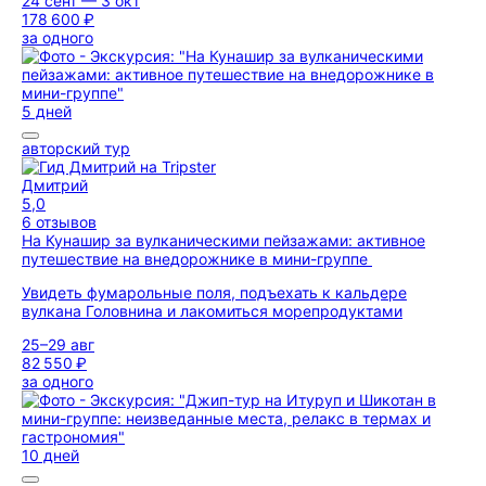
24 сент — 3 окт
178 600 ₽
за одного
5 дней
авторский тур
Дмитрий
5,0
6 отзывов
На Кунашир за вулканическими пейзажами: активное
путешествие на внедорожнике в мини-группе
Увидеть фумарольные поля, подъехать к кальдере
вулкана Головнина и лакомиться морепродуктами
25–29 авг
82 550 ₽
за одного
10 дней