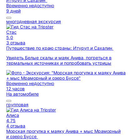
Временно недоступно
9 дней
многодневная экскурсия
Стас
5,0
3 отзыва
Путешествие по краю страны: Итуруп и Сахалин
Увидеть Белые скалы и маяк Анива, погреться в
термальных источниках и попробовать устрицы
Временно недоступно
12 часов
На автомобиле
групповая
Алиса
4,75
4 отзыва
Морская прогулка к маяку Анива + мыс Мраморный
и озеро Буссе