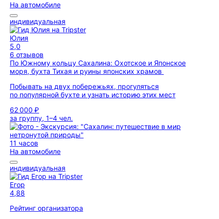
На автомобиле
индивидуальная
Юлия
5,0
6 отзывов
По Южному кольцу Сахалина: Охотское и Японское
моря, бухта Тихая и руины японских храмов
Побывать на двух побережьях, прогуляться
по популярной бухте и узнать историю этих мест
62 000 ₽
за группу, 1–4 чел.
11 часов
На автомобиле
индивидуальная
Егор
4,88
Рейтинг организатора