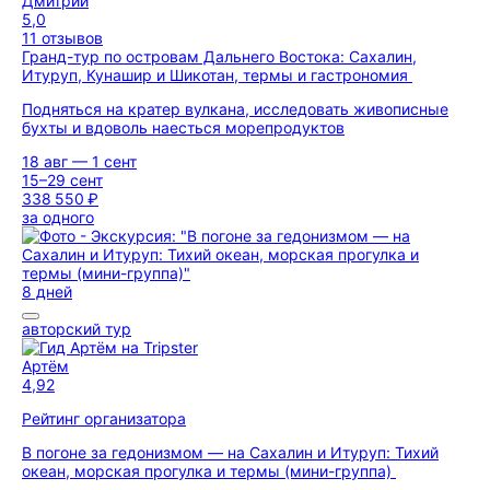
Дмитрий
5,0
11 отзывов
Гранд-тур по островам Дальнего Востока: Сахалин,
Итуруп, Кунашир и Шикотан, термы и гастрономия
Подняться на кратер вулкана, исследовать живописные
бухты и вдоволь наесться морепродуктов
18 авг — 1 сент
15–29 сент
338 550 ₽
за одного
8 дней
авторский тур
Артём
4,92
Рейтинг организатора
В погоне за гедонизмом — на Сахалин и Итуруп: Тихий
океан, морская прогулка и термы (мини-группа)