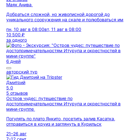
Маяк Анива
Добраться сложной, но живописной дорогой до
уникального сооружения на скале и полюбоваться им
пн, 10 авг в 08:00
вт, 11 авг в 08:00
10 500 ₽
за одного
6 дней
авторский тур
Дмитрий
5,0
5 отзывов
Остров чудес: путешествие по
достопримечательностям Итурупа и окрестностей в
мини-группе
Погулять по плато Янкито, посетить залив Касатка,
отправиться в круиз и заглянуть в Курильск
21–26 авг
7–12 сент