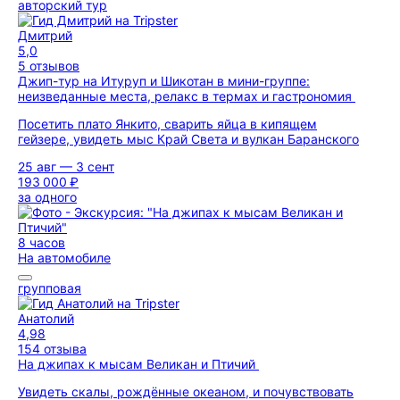
авторский тур
Дмитрий
5,0
5 отзывов
Джип-тур на Итуруп и Шикотан в мини-группе:
неизведанные места, релакс в термах и гастрономия
Посетить плато Янкито, сварить яйца в кипящем
гейзере, увидеть мыс Край Света и вулкан Баранского
25 авг — 3 сент
193 000 ₽
за одного
8 часов
На автомобиле
групповая
Анатолий
4,98
154 отзыва
На джипах к мысам Великан и Птичий
Увидеть скалы, рождённые океаном, и почувствовать