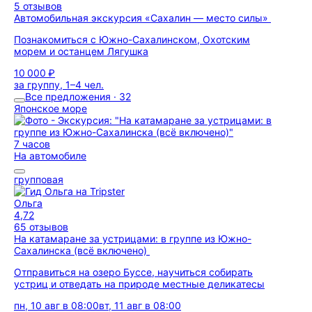
5 отзывов
Автомобильная экскурсия «Сахалин — место силы»
Познакомиться с Южно-Сахалинском, Охотским
морем и останцем Лягушка
10 000 ₽
за группу, 1–4 чел.
Все предложения · 32
Японское море
7 часов
На автомобиле
групповая
Ольга
4,72
65 отзывов
На катамаране за устрицами: в группе из Южно-
Сахалинска (всё включено)
Отправиться на озеро Буссе, научиться собирать
устриц и отведать на природе местные деликатесы
пн, 10 авг в 08:00
вт, 11 авг в 08:00