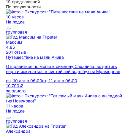
19 предложений
По популярности
10 часов
На лодке
групповая
Максим
4,85
201 отзыв
Путешествие на маяк Анива
Отправиться по морю к символу Сахалина, встретить
нерп и искупаться в чистейшей воде бухты Мраморная
пн, 10 авг в 06:00
вт, 11 авг в 06:00
10 700 ₽
за одного
11 часов
На лодке
групповая
Александра