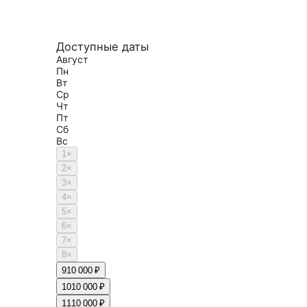
Доступные даты
Август
Пн
Вт
Ср
Чт
Пт
Сб
Вс
1
×
2
×
3
×
4
×
5
×
6
×
7
×
8
×
9
10 000 ₽
10
10 000 ₽
11
10 000 ₽