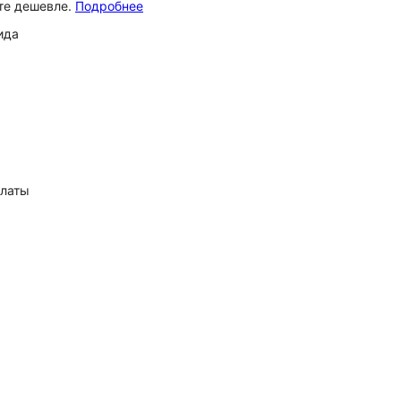
ёте дешевле.
Подробнее
ида
платы