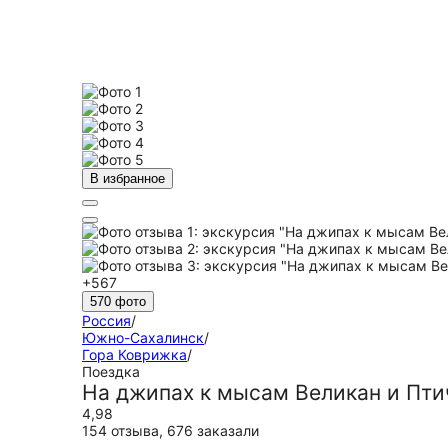
В избранное
+567
570 фото
Россия
/
Южно-Сахалинск
/
Гора Коврижка
/
Поездка
На джипах к мысам Великан и Пти
4,98
154 отзыва
,
676 заказали