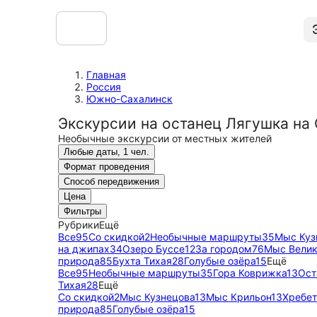
Главная
Россия
Южно-Сахалинск
Экскурсии на останец Лягушка на
Необычные экскурсии от местных жителей
Любые даты, 1 чел.
Формат проведения
Способ передвижения
Цена
Фильтры
Рубрики
Ещё
Все
95
Со скидкой
2
Необычные маршруты
35
Мыс Куз
на джипах
34
Озеро Буссе
12
За городом
76
Мыс Вели
природа
85
Бухта Тихая
28
Голубые озёра
15
Ещё
Все
95
Необычные маршруты
35
Гора Коврижка
13
Ост
Тихая
28
Ещё
Со скидкой
2
Мыс Кузнецова
13
Мыс Крильон
13
Хребе
природа
85
Голубые озёра
15