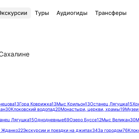
Экскурсии
Туры
Аудиогиды
Трансферы
 Сахалине
нецова
13
Гора Коврижка
13
Мыс Крильон
13
Останец Лягушка
15
Хр
кан
30
Клоковский водопад
20
Монастыри, церкви, храмы
19
Музеи
анец Лягушка
15
Однодневные
69
Озеро Буссе
12
Мыс Великан
30
М
т Жданко
22
Экскурсии и поездки на джипах
34
За городом
76
Клок