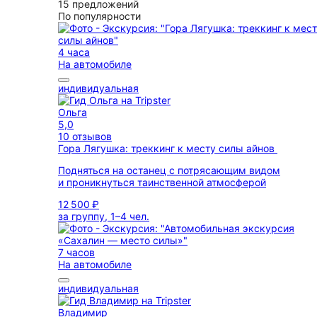
15 предложений
По популярности
4 часа
На автомобиле
индивидуальная
Ольга
5,0
10 отзывов
Гора Лягушка: треккинг к месту силы айнов
Подняться на останец с потрясающим видом
и проникнуться таинственной атмосферой
12 500 ₽
за группу, 1–4 чел.
7 часов
На автомобиле
индивидуальная
Владимир