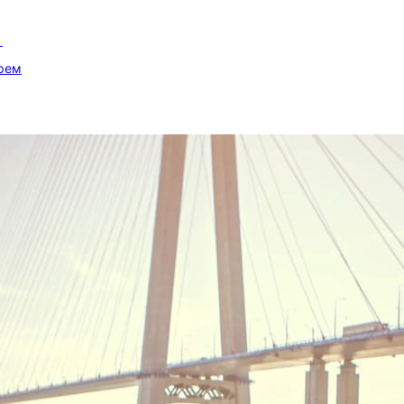
»
рем