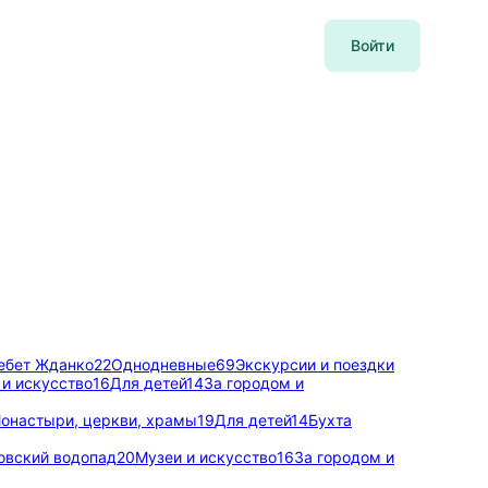
Войти
ебет Жданко
22
Однодневные
69
Экскурсии и поездки
 и искусство
16
Для детей
14
За городом и
онастыри, церкви, храмы
19
Для детей
14
Бухта
овский водопад
20
Музеи и искусство
16
За городом и