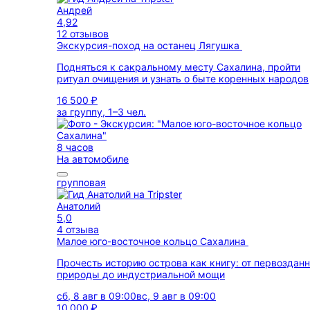
Андрей
4,92
12 отзывов
Экскурсия-поход на останец Лягушка
Подняться к сакральному месту Сахалина, пройти
ритуал очищения и узнать о быте коренных народов
16 500 ₽
за группу, 1–3 чел.
8 часов
На автомобиле
групповая
Анатолий
5,0
4 отзыва
Малое юго-восточное кольцо Сахалина
Прочесть историю острова как книгу: от первоздан
природы до индустриальной мощи
сб, 8 авг в 09:00
вс, 9 авг в 09:00
10 000 ₽