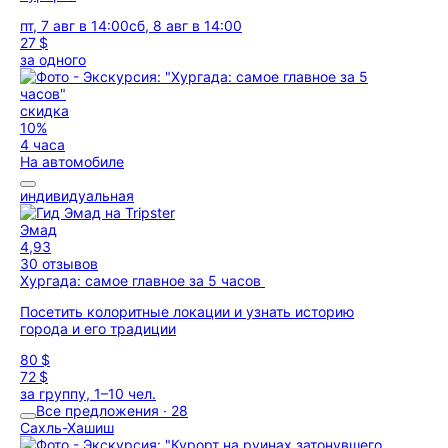
пт, 7 авг в 14:00
сб, 8 авг в 14:00
27 $
за одного
скидка
10%
4 часа
На автомобиле
индивидуальная
Эмад
4,93
30 отзывов
Хургада: самое главное за 5 часов
Посетить колоритные локации и узнать историю
города и его традиции
80 $
72 $
за группу, 1–10 чел.
Все предложения · 28
Сахль-Хашиш