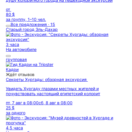
душу колоритного города на пешеходной экскурсии
от
80 $
за группу, 1–10 чел.
Все предложения · 15
Старый город Эль-Дахар
3 часа
На автомобиле
групповая
Кадри
Ждёт отзывов
Секреты Хургады: обзорная экскурсия
Увидеть Хургаду глазами местных жителей и
почувствовать настоящий египетский колорит
пт, 7 авг в 08:00
сб, 8 авг в 08:00
25 $
за одного
4,5 часа