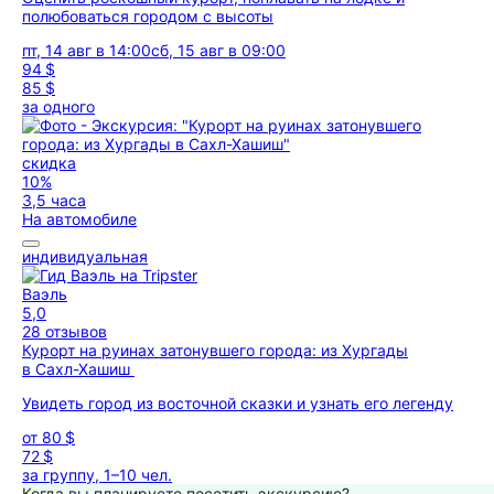
полюбоваться городом с высоты
пт, 14 авг в 14:00
сб, 15 авг в 09:00
94 $
85 $
за одного
скидка
10%
3,5 часа
На автомобиле
индивидуальная
Ваэль
5,0
28 отзывов
Курорт на руинах затонувшего города: из Хургады
в Сахл-Хашиш
Увидеть город из восточной сказки и узнать его легенду
от
80 $
72 $
за группу, 1–10 чел.
Когда вы планируете посетить экскурсию?