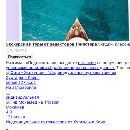
Экскурсии и туры от редакторов Трипстера
Скидки, классн
Подписаться
Нажимая «Подписаться», вы даете
согласие
на получение ре
условиями политики обработки персональных данных
Tripste
более 12 часов
На автомобиле
индивидуальная
Мохамед
4,9
121 отзыв
Индивидуальное путешествие из Хургады в Каир