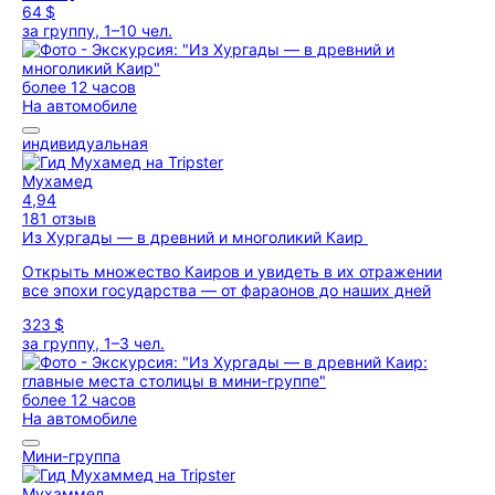
64 $
за группу, 1–10 чел.
более 12 часов
На автомобиле
индивидуальная
Мухамед
4,94
181 отзыв
Из Хургады — в древний и многоликий Каир
Открыть множество Каиров и увидеть в их отражении
все эпохи государства — от фараонов до наших дней
323 $
за группу, 1–3 чел.
более 12 часов
На автомобиле
Мини-группа
Мухаммед