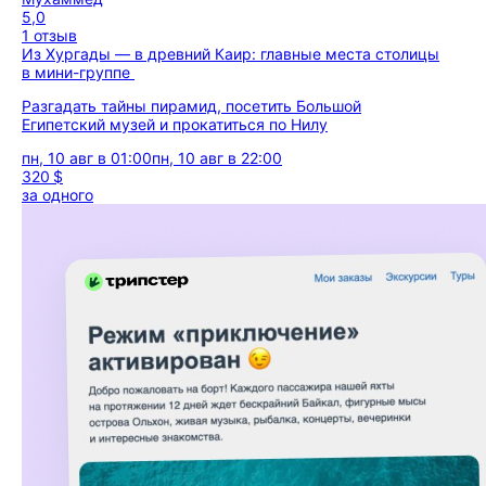
5,0
1 отзыв
Из Хургады — в древний Каир: главные места столицы
в мини-группе
Разгадать тайны пирамид, посетить Большой
Египетский музей и прокатиться по Нилу
пн, 10 авг в 01:00
пн, 10 авг в 22:00
320 $
за одного