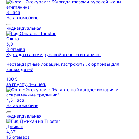
3 часа
На автомобиле
индивидуальная
Ольга
5,0
3 отзыва
Хургада глазами русской жены египтянина
Нестандартные локации, гастрохиты, сюрпризы для
ваших детей
100 $
за группу, 1–5 чел.
4,5 часа
На автомобиле
индивидуальная
Джихан
4,87
15 отзывов