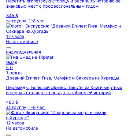
Посетить египетскую столицу и раскрыть историю ее
знаковых мест с профессиональным гидом
345 $
за группу, 1–8 чел.
12 часов
На автомобиле
индивидуальная
Эмад
5,0
1 отзыв
Древний Египет: Гиза, Мемфис и Саккара из Хургады
Пирамиды, Большой сфинкс, тексты из Книги мертвых
и первая столица страны для любителей истории
480 $
за группу, 1–8 чел.
12 часов
На автомобиле