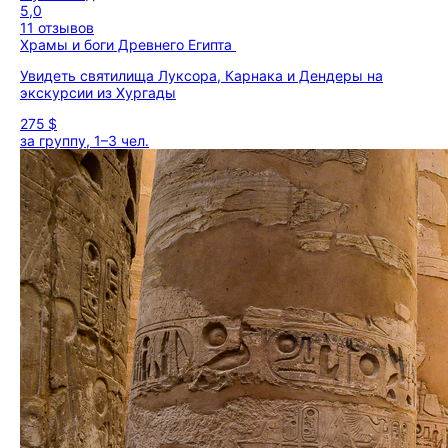
5,0
11 отзывов
Храмы и боги Древнего Египта
Увидеть святилища Луксора, Карнака и Дендеры на
экскурсии из Хургады
275 $
за группу, 1–3 чел.