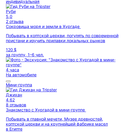
индивидуальная
Руби
5,0
2 отзыва
Сокровища моря и земли в Хургаде
Побывать в коптской церкви, погулять по современной
пристани и изучить прилавки локальных рынков
120 $
за группу, 1–6 чел.
4 часа
На автомобиле
Мини-группа
Джихан
4,62
8 отзывов
Знакомство с Хургадой в мини-группе
Побывать в главной мечети, Музее древностей,
коптской церкви и на крупнейшей фабрике масел
в Египте