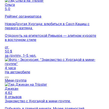
Ольга
5,0
Рейтинг организатора
Новое
Другая Хургада: влюбиться в Сахл-Хашиш с
первого взгляда
Отдохнуть на египетской Ривьере — элитном курорте
в восточном стиле
от
50 $
за группу, 1–5 чел.
4 часа
На автомобиле
Мини-группа
Джихан
4,62
8 отзывов
Знакомство с Хургадой в мини-группе
Побывать в главной мечети, Музее древностей,