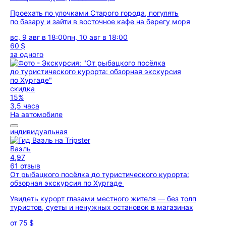
Проехать по улочками Старого города, погулять
по базару и зайти в восточное кафе на берегу моря
вс, 9 авг в 18:00
пн, 10 авг в 18:00
60 $
за одного
скидка
15%
3,5 часа
На автомобиле
индивидуальная
Ваэль
4,97
61 отзыв
От рыбацкого посёлка до туристического курорта:
обзорная экскурсия по Хургаде
Увидеть курорт глазами местного жителя — без толп
туристов, суеты и ненужных остановок в магазинах
от
75 $