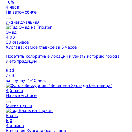
10%
4 часа
На автомобиле
индивидуальная
Эмад
4,93
30 отзывов
Хургада: самое главное за 5 часов
Посетить колоритные локации и узнать историю города
и его традиции
80 $
72 $
за группу, 1–10 чел.
4,5 часа
На автомобиле
Мини-группа
Ваэль
5,0
4 отзыва
Вечерняя Хургада без глянца