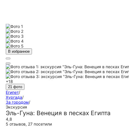
В избранное
+18
21 фото
Египет
/
Хургада
/
За городом
/
Экскурсия
Эль-Гуна: Венеция в песках Египта
4,8
5 отзывов
,
27 посетили