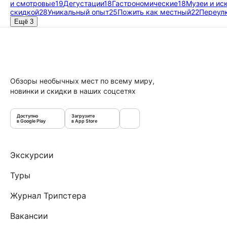
и смотровые
19
Дегустации
18
Гастрономические
18
Музеи и ис
скидкой
28
Уникальный опыт
25
Пожить как местный
22
Переулк
Ещё 3
Обзоры необычных мест по всему миру,
новинки и скидки в наших соцсетях
Доступно
Загрузите
в Google Play
в App Store
Экскурсии
Туры
Журнал Трипстера
Вакансии