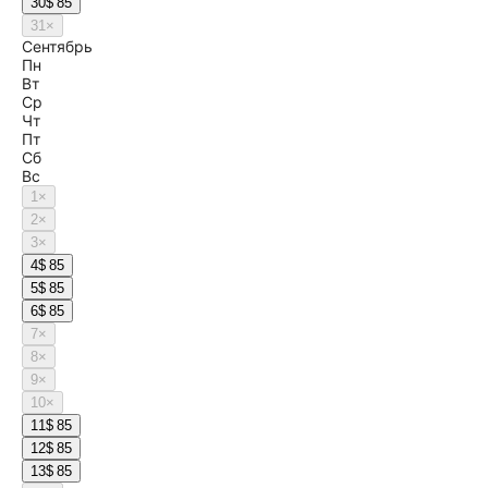
30
$ 85
31
×
Сентябрь
Пн
Вт
Ср
Чт
Пт
Сб
Вс
1
×
2
×
3
×
4
$ 85
5
$ 85
6
$ 85
7
×
8
×
9
×
10
×
11
$ 85
12
$ 85
13
$ 85