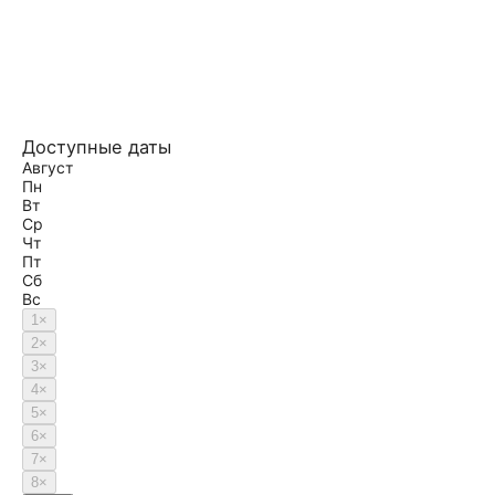
Доступные даты
Август
Пн
Вт
Ср
Чт
Пт
Сб
Вс
1
×
2
×
3
×
4
×
5
×
6
×
7
×
8
×