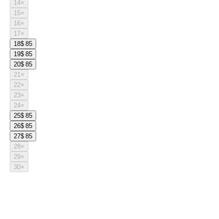
14
×
15
×
16
×
17
×
18
$ 85
19
$ 85
20
$ 85
21
×
22
×
23
×
24
×
25
$ 85
26
$ 85
27
$ 85
28
×
29
×
30
×