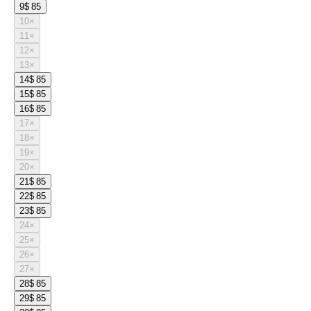
9
$ 85
10
×
11
×
12
×
13
×
14
$ 85
15
$ 85
16
$ 85
17
×
18
×
19
×
20
×
21
$ 85
22
$ 85
23
$ 85
24
×
25
×
26
×
27
×
28
$ 85
29
$ 85