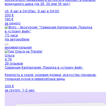
воздушного шара (на 28, 20 или 16 чел.)
сб, 8 авг в 04:00
вс, 9 авг в 04:00
200 €
190 €
за одного
7,5 часа
На автомобиле
индивидуальная
Ольга
4,76
29 отзывов
Северная Каппадокия. Поездка в «страну фей»
Крепость в скале, розовая долина, искусство гончаров,
турецкая кухня и невероятные виды
300 €
за группу, 1–2 чел.