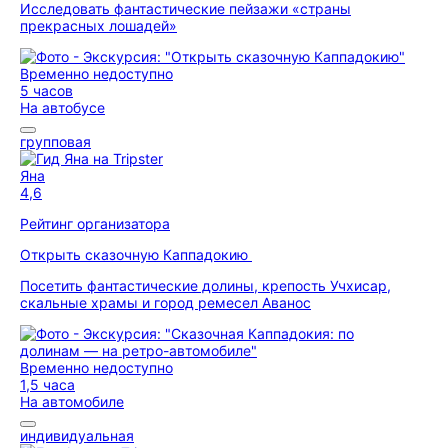
Исследовать фантастические пейзажи «страны
прекрасных лошадей»
Временно недоступно
5 часов
На автобусе
групповая
Яна
4,6
Рейтинг организатора
Открыть сказочную Каппадокию
Посетить фантастические долины, крепость Учхисар,
скальные храмы и город ремесел Аванос
Временно недоступно
1,5 часа
На автомобиле
индивидуальная