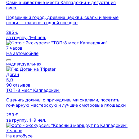
Самые известные места Каппадокии + дегустация
вина
Подземный город, древние церкви, скалы и винные
нотки — главное в одной поездке
285 €
за группу, 1–4 чел.
7 часов
На автомобиле
индивидуальная
Доган
5,0
90 отзывов
ТОП-8 мест Каппадокии
Оценить долины с причудливыми скалами, посетить
гончарную мастерскую и лучшие смотровые площадки
289 €
за группу, 1–9 чел.
7 часов
На автобусе