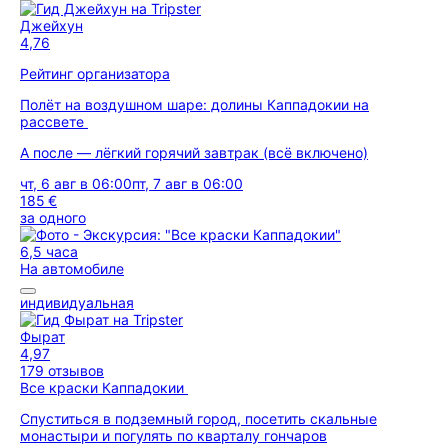
Джейхун
4,76
Рейтинг организатора
Полёт на воздушном шаре: долины Каппадокии на
рассвете
А после — лёгкий горячий завтрак (всё включено)
чт, 6 авг в 06:00
пт, 7 авг в 06:00
185 €
за одного
6,5 часа
На автомобиле
индивидуальная
Фырат
4,97
179 отзывов
Все краски Каппадокии
Спуститься в подземный город, посетить скальные
монастыри и погулять по кварталу гончаров