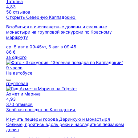
Татьяна
4,83
58 отзывов
Открыть Северную Каппадокию
Влюбиться в инопланетные долины и скальные
монастыри на групповой экскурсии по Красному
маршруту
ср, 5 авг в 09:45
чт, 6 авг в 09:45
86 €
за одного
9 часов
На автобусе
групповая
Ахмет и Марина
4,93
370 отзывов
Зелёная поездка по Каппадокии
Изучить пещеры города Деринкую и монастыря
Селиме, пройтись вдоль реки и насладиться пейзажем
долин