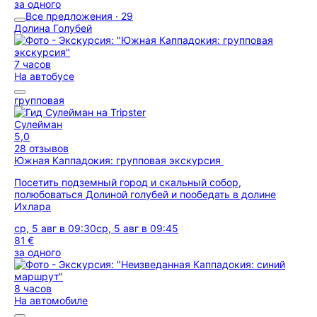
за одного
Все предложения · 29
Долина Голубей
7 часов
На автобусе
групповая
Сулейман
5,0
28 отзывов
Южная Каппадокия: групповая экскурсия
Посетить подземный город и скальный собор,
полюбоваться Долиной голубей и пообедать в долине
Ихлара
ср, 5 авг в 09:30
ср, 5 авг в 09:45
81 €
за одного
8 часов
На автомобиле