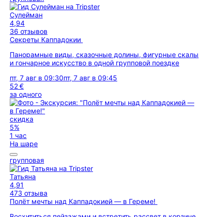
Сулейман
4,94
36 отзывов
Секреты Каппадокии
Панорамные виды, сказочные долины, фигурные скалы
и гончарное искусство в одной групповой поездке
пт, 7 авг в 09:30
пт, 7 авг в 09:45
52 €
за одного
скидка
5%
1 час
На шаре
групповая
Татьяна
4,91
473 отзыва
Полёт мечты над Каппадокией — в Гереме!
Восхититься пейзажами и встретить рассвет в корзине