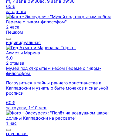
пт, 7 авг в 09:30
вс, 9 авг в 09:30
65 €
за одного
2 часа
Пешком
индивидуальная
Ахмет и Марина
5,0
2 отзыва
Музей под открытым небом Гёреме с гидом-
философом
Погрузиться в тайны раннего христианства в
Каппадокии и узнать о быте монахов и скальной
росписи
60 €
за группу, 1–10 чел.
1 час
групповая