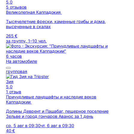
5,0
5 отзывов
Великолепная Каппадокия
Тысячелетние фрески, каменные грибы и дома,
высеченные в скалах
265 €
за группу, 1–10 чел.
6 часов
На автомобиле
групповая
Зия
5,0
1 отзыв
Причудливые ландшафты и наследие веков
Каппадокии
Долины Деврент и Пашабаг, пещерное поселение
Зельве и город гончаров Аванос за 1 день
ср, 5 авг в 09:30
чт, 6 авг в 09:30
40 €