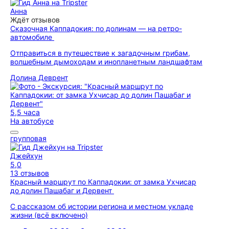
Анна
Ждёт отзывов
Сказочная Каппадокия: по долинам — на ретро-
автомобиле
Отправиться в путешествие к загадочным грибам,
волшебным дымоходам и инопланетным ландшафтам
Долина Деврент
5,5 часа
На автобусе
групповая
Джейхун
5,0
13 отзывов
Красный маршрут по Каппадокии: от замка Ухчисар
до долин Пашабаг и Дервент
С рассказом об истории региона и местном укладе
жизни (всё включено)