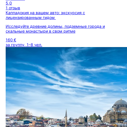
5,0
1 отзыв
Каппадокия на вашем авто: экскурсия с
лицензированным гидом
Исследуйте древние долины, подземные города и
скальные монастыри в свом ритме
160 €
за группу, 1–8 чел.