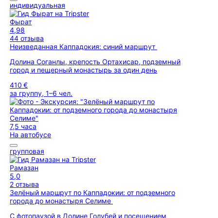
индивидуальная
Фырат
4,98
44 отзыва
Неизведанная Каппадокия: синий маршрут
Долина Соганлы, крепость Ортахисар, подземный
город и пещерный монастырь за один день
410 €
за группу, 1–6 чел.
7,5 часа
На автобусе
групповая
Рамазан
5,0
2 отзыва
Зелёный маршрут по Каппадокии: от подземного
города до монастыря Селиме
С фотопаузой в Долине Голубей и посещением