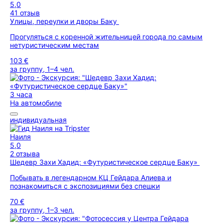
5,0
41 отзыв
Улицы, переулки и дворы Баку
Прогуляться с коренной жительницей города по самым
нетуристическим местам
103 €
за группу, 1–4 чел.
3 часа
На автомобиле
индивидуальная
Наиля
5,0
2 отзыва
Шедевр Захи Хадид: «Футуристическое сердце Баку»
Побывать в легендарном КЦ Гейдара Алиева и
познакомиться с экспозициями без спешки
70 €
за группу, 1–3 чел.