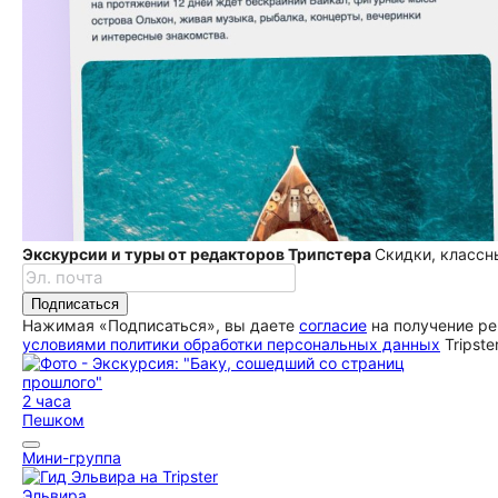
Экскурсии и туры от редакторов Трипстера
Скидки, классн
Подписаться
Нажимая «Подписаться», вы даете
согласие
на получение ре
условиями политики обработки персональных данных
Tripste
2 часа
Пешком
Мини-группа
Эльвира