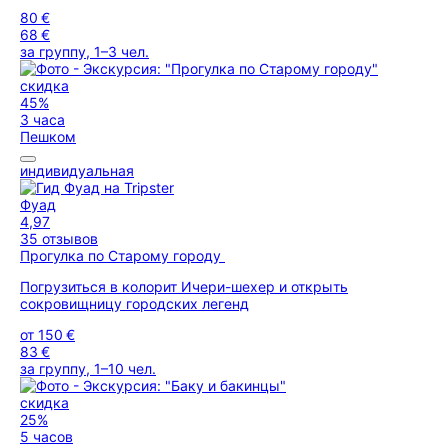
80 €
68 €
за группу, 1–3 чел.
скидка
45%
3 часа
Пешком
индивидуальная
Фуад
4,97
35 отзывов
Прогулка по Старому городу
Погрузиться в колорит Ичери-шехер и открыть
сокровищницу городских легенд
от
150 €
83 €
за группу, 1–10 чел.
скидка
25%
5 часов