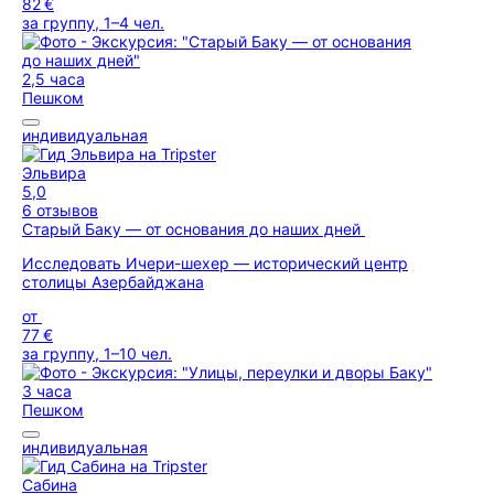
82 €
за группу, 1–4 чел.
2,5 часа
Пешком
индивидуальная
Эльвира
5,0
6 отзывов
Старый Баку — от основания до наших дней
Исследовать Ичери-шехер — исторический центр
столицы Азербайджана
от
77 €
за группу, 1–10 чел.
3 часа
Пешком
индивидуальная
Сабина