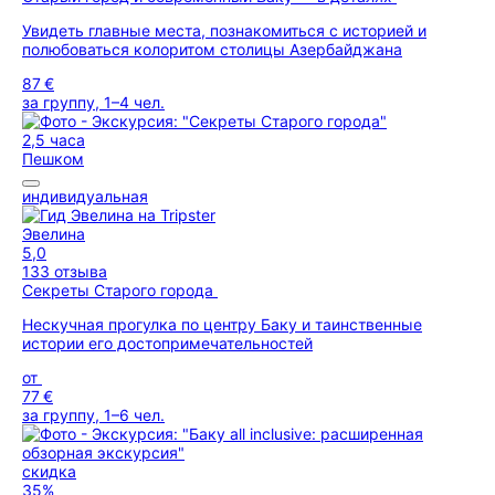
Увидеть главные места, познакомиться с историей и
полюбоваться колоритом столицы Азербайджана
87 €
за группу, 1–4 чел.
2,5 часа
Пешком
индивидуальная
Эвелина
5,0
133 отзыва
Секреты Старого города
Нескучная прогулка по центру Баку и таинственные
истории его достопримечательностей
от
77 €
за группу, 1–6 чел.
скидка
35%