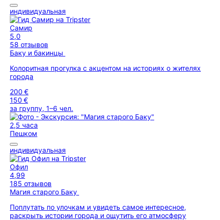
индивидуальная
Самир
5,0
58 отзывов
Баку и бакинцы
Колоритная прогулка с акцентом на историях о жителях
города
200 €
150 €
за группу, 1–6 чел.
2,5 часа
Пешком
индивидуальная
Офил
4,99
185 отзывов
Магия старого Баку
Поплутать по улочкам и увидеть самое интересное,
раскрыть истории города и ощутить его атмосферу