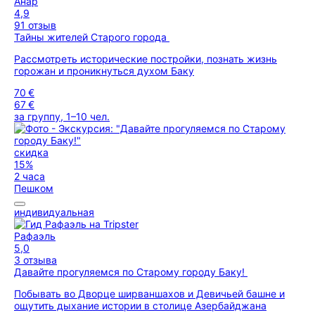
Анар
4,9
91 отзыв
Тайны жителей Старого города
Рассмотреть исторические постройки, познать жизнь
горожан и проникнуться духом Баку
70 €
67 €
за группу, 1–10 чел.
скидка
15%
2 часа
Пешком
индивидуальная
Рафаэль
5,0
3 отзыва
Давайте прогуляемся по Старому городу Баку!
Побывать во Дворце ширваншахов и Девичьей башне и
ощутить дыхание истории в столице Азербайджана