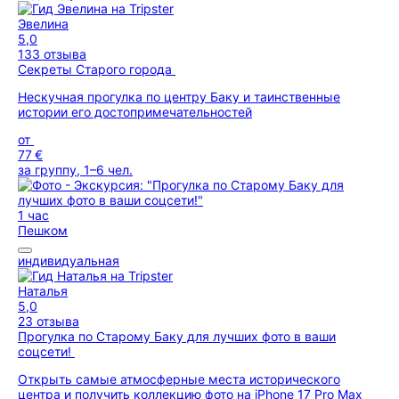
Эвелина
5,0
133 отзыва
Секреты Старого города
Нескучная прогулка по центру Баку и таинственные
истории его достопримечательностей
от
77 €
за группу, 1–6 чел.
1 час
Пешком
индивидуальная
Наталья
5,0
23 отзыва
Прогулка по Старому Баку для лучших фото в ваши
соцсети!
Открыть самые атмосферные места исторического
центра и получить коллекцию фото на iPhone 17 Pro Max