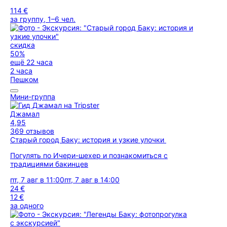
114 €
за группу, 1–6 чел.
скидка
50%
ещё 22 часа
2 часа
Пешком
Мини-группа
Джамал
4,95
369 отзывов
Старый город Баку: история и узкие улочки
Погулять по Ичери-шехер и познакомиться с
традициями бакинцев
пт, 7 авг в 11:00
пт, 7 авг в 14:00
24 €
12 €
за одного