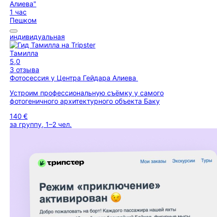
1 час
Пешком
индивидуальная
Тамилла
5,0
3 отзыва
Фотосессия у Центра Гейдара Алиева
Устроим профессиональную съёмку у самого
фотогеничного архитектурного объекта Баку
140 €
за группу, 1–2 чел.