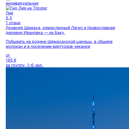
индивидуальная
Лия
5,0
1 отзыв
Древняя Шемаха, ремесленный Лагич и православная
деревня Ивановка — из Баку
Побывать на родине Шемаханской царицы, в общине
молокан и в поселении виртуозов чеканки
от
195 €
за группу, 1–6 чел.