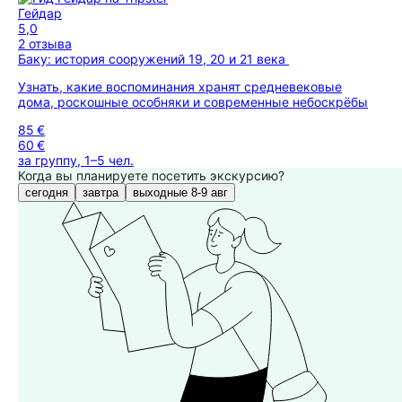
Гейдар
5,0
2 отзыва
Баку: история сооружений 19, 20 и 21 века
Узнать, какие воспоминания хранят средневековые
дома, роскошные особняки и современные небоскрёбы
85 €
60 €
за группу, 1–5 чел.
Когда вы планируете посетить экскурсию?
сегодня
завтра
выходные 8-9 авг