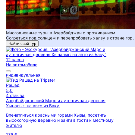
Многодневные туры в Азербайджан с проживанием
Согреться под солнцем и перепробовать халву в стране гор,
Найти свой тур
12 часов
На автомобиле
индивидуальная
Рашад
5,0
4 отзыва
Азербайджанский Марс и аутентичная деревня
Хыналыг: на авто из Баку
Впечатлиться красными горами Хызы, посетить
высокогорную деревню и зайти в гости к местному
жителю
138 €