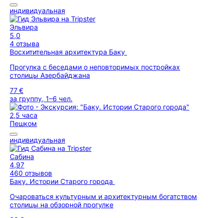
индивидуальная
Эльвира
5,0
4 отзыва
Восхитительная архитектура Баку
Прогулка с беседами о неповторимых постройках
столицы Азербайджана
77 €
за группу, 1–6 чел.
2,5 часа
Пешком
индивидуальная
Сабина
4,97
460 отзывов
Баку. Истории Старого города
Очароваться культурным и архитектурным богатством
столицы на обзорной прогулке