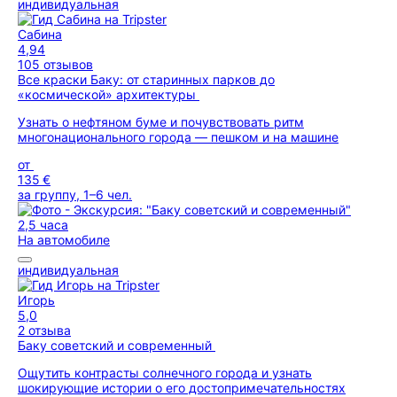
индивидуальная
Сабина
4,94
105 отзывов
Все краски Баку: от старинных парков до
«космической» архитектуры
Узнать о нефтяном буме и почувствовать ритм
многонационального города — пешком и на машине
от
135 €
за группу, 1–6 чел.
2,5 часа
На автомобиле
индивидуальная
Игорь
5,0
2 отзыва
Баку советский и современный
Ощутить контрасты солнечного города и узнать
шокирующие истории о его достопримечательностях