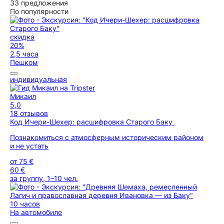
33 предложения
По популярности
скидка
20%
2,5 часа
Пешком
индивидуальная
Микаил
5,0
18 отзывов
Код Ичери-Шехер: расшифровка Старого Баку
Познакомиться с атмосферным историческим районом
и не устать
от
75 €
60 €
за группу, 1–10 чел.
10 часов
На автомобиле