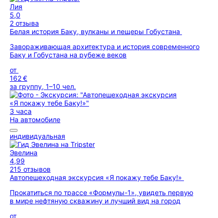
Лия
5,0
2 отзыва
Белая история Баку, вулканы и пещеры Гобустана
Завораживающая архитектура и история современного
Баку и Гобустана на рубеже веков
от
162 €
за группу, 1–10 чел.
3 часа
На автомобиле
индивидуальная
Эвелина
4,99
215 отзывов
Автопешеходная экскурсия «Я покажу тебе Баку!»
Прокатиться по трассе «Формулы-1», увидеть первую
в мире нефтяную скважину и лучший вид на город
от