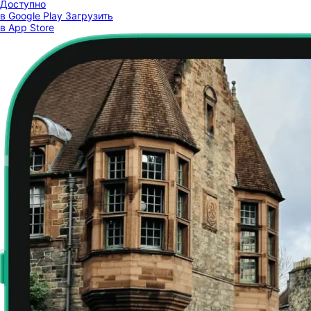
Доступно
в Google Play
Загрузить
в App Store