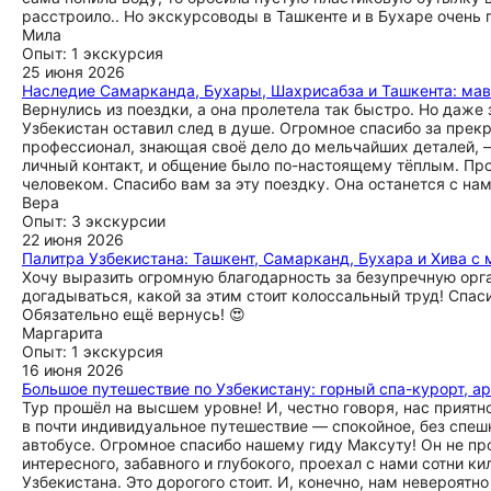
расстроило.. Но экскурсоводы в Ташкенте и в Бухаре очень
Мила
Опыт: 1 экскурсия
25 июня 2026
Наследие Самарканда, Бухары, Шахрисабза и Ташкента: мавз
Вернулись из поездки, а она пролетела так быстро. Но даже з
Узбекистан оставил след в душе. Огромное спасибо за прекр
профессионал, знающая своё дело до мельчайших деталей, 
личный контакт, и общение было по-настоящему тёплым. Пр
человеком. Спасибо вам за эту поездку. Она останется с нам
Вера
Опыт: 3 экскурсии
22 июня 2026
Палитра Узбекистана: Ташкент, Самарканд, Бухара и Хива с
Хочу выразить огромную благодарность за безупречную орган
догадываться, какой за этим стоит колоссальный труд! Спас
Обязательно ещё вернусь! 😍
Маргарита
Опыт: 1 экскурсия
16 июня 2026
Большое путешествие по Узбекистану: горный спа-курорт, ар
Тур прошёл на высшем уровне! И, честно говоря, нас приятно
в почти индивидуальное путешествие — спокойное, без спеш
автобусе. Огромное спасибо нашему гиду Максуту! Он не про
интересного, забавного и глубокого, проехал с нами сотни 
Узбекистана. Это дорогого стоит. И, конечно, нам невероятно