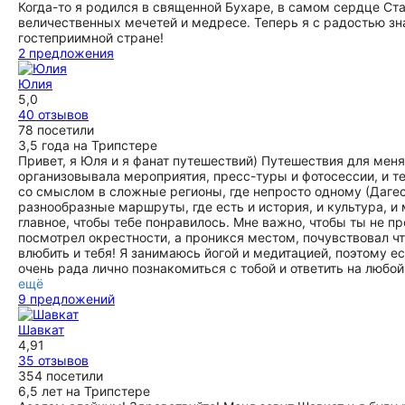
Когда-то я родился в священной Бухаре, в самом сердце Ст
величественных мечетей и медресе. Теперь я с радостью з
гостеприимной стране!
2 предложения
Юлия
5,0
40 отзывов
78 посетили
3,5 года на Трипстере
Привет, я Юля и я фанат путешествий) Путешествия для меня 
организовывала мероприятия, пресс-туры и фотосессии, и
со смыслом в сложные регионы, где непросто одному (Дагест
разнообразные маршруты, где есть и история, и культура, 
главное, чтобы тебе понравилось. Мне важно, чтобы ты не п
посмотрел окрестности, а проникся местом, почувствовал что
влюбить и тебя! Я занимаюсь йогой и медитацией, поэтому е
очень рада лично познакомиться с тобой и ответить на любо
ещё
9 предложений
Шавкат
4,91
35 отзывов
354 посетили
6,5 лет на Трипстере