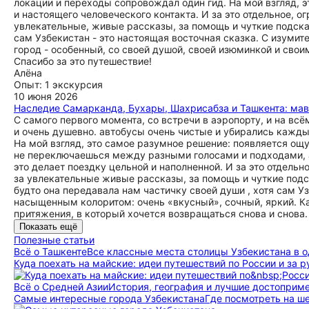
локации и переходы сопровождал один гид. На мой взгляд, 
и настоящего человеческого контакта. И за это отдельное, о
увлекательные, живые рассказы, за помощь и чуткие подска
сам Узбекистан - это настоящая восточная сказка. С изуми
город - особенный, со своей душой, своей изюминкой и свои
Спасибо за это путешествие!
Алёна
Опыт: 1 экскурсия
10 июня 2026
Наследие Самарканда, Бухары, Шахрисабза и Ташкента: мавз
С самого первого момента, со встречи в аэропорту, и на всё
и очень душевно. автобусы очень чистые и убирались каждый 
На мой взгляд, это самое разумное решение: появляется ощ
не переключаешься между разными голосами и подходами, а
это делает поездку цельной и наполненной. И за это отдельн
за увлекательные живые рассказы, за помощь и чуткие подс
будто она передавала нам частичку своей души , хотя сам У
насыщенным колоритом: очень «вкусный», сочный, яркий. К
притяжения, в который хочется возвращаться снова и снова
Показать ещё
Полезные статьи
Всё о Ташкенте
Все классные места столицы Узбекистана в 
Куда поехать на майские: идеи путешествий по России и за 
Всё о Средней Азии
История, география и лучшие достоприм
Самые интересные города Узбекистана
Где посмотреть на ш