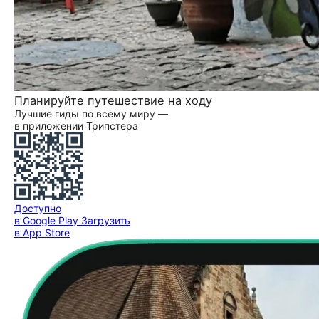
Планируйте путешествие на ходу
Лучшие гиды по всему миру —
в приложении Трипстера
Доступно
в Google Play
Загрузить
в App Store