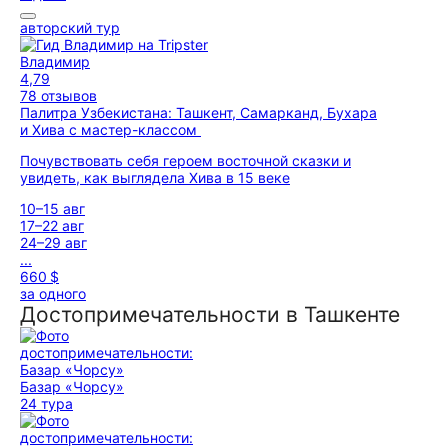
авторский тур
Владимир
4,79
78 отзывов
Палитра Узбекистана: Ташкент, Самарканд, Бухара
и Хива с мастер-классом
Почувствовать себя героем восточной сказки и
увидеть, как выглядела Хива в 15 веке
10–15 авг
17–22 авг
24–29 авг
...
660 $
за одного
Достопримечательности в Ташкенте
Базар «Чорсу»
24 тура