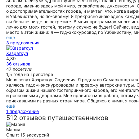
Асалам алейкум! Здравствуйте! Меня зовут Шавкат и я буду 
городе, именно здесь мой «мир, спокойствие, духовность». 
о достопримечательностях города, и мечтал, что, когда выр
и Узбекистана, но по-своему! Я прекрасно знаю здесь кажды
вы больше нигде не встретите. В моих программах много инт
лично для моих гостей, поэтому скучно не будет! Сейчас, ви
место в этой жизни: я — гид-экскурсовод по Узбекистану, м
ещё
3 предложения
Хазраткул
4,89
36 отзывов
47 посетили
1,5 года на Трипстере
Меня зовут Хазраткул Садиевич. Я родом из Самарканда и ж
являюсь гидом-экскурсоводом и провожу авторские туры. С
образом жизни нашего гостеприимного народа, его ментали
и роскошными дворцами. Мне нравится моя работа, потому 
приехавшими из разных стран мира. Общаясь с ними, я позн
ещё
1 предложение
512 отзывов путешественников
Мария
Опыт: 15 экскурсий