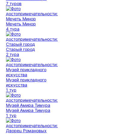
7 туров
Мечеть Минор
4 тура
Старый город
2 тура
Музей прикладного
искусства
1 тур
Музей Амира Тимура
1 тур