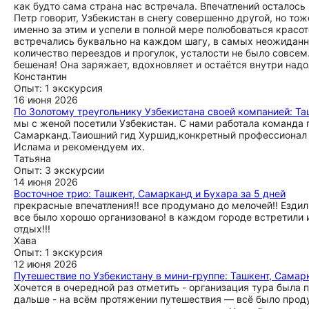
как будто сама страна нас встречала. Впечатлений осталось 
Петр говорит, Узбекистан в снегу совершенно другой, но то
именно за этим и успели в полной мере полюбоваться красот
встречались буквально на каждом шагу, в самых неожиданны
количество переездов и прогулок, усталости не было совсем.
бешеная! Она заряжает, вдохновляет и остаётся внутри надо
Константин
Опыт: 1 экскурсия
16 июня 2026
По Золотому треугольнику Узбекистана своей компанией: Та
мы с женой посетили Узбекистан. С нами работала команда
Самарканд.Таиошний гид Хуршид,конкретный профессионал 
Ислама и рекомендуем их.
Татьяна
Опыт: 3 экскурсии
14 июня 2026
Восточное трио: Ташкент, Самарканд и Бухара за 5 дней
прекрасные впечатления!! все продумано до мелочей!! Ездил
все было хорошо организовано! в каждом городе встретили 
отдых!!!
Хава
Опыт: 1 экскурсия
12 июня 2026
Путешествие по Узбекистану в мини-группе: Ташкент, Самар
Хочется в очередной раз отметить - организация тура была 
дальше - на всём протяжении путешествия — всё было проду