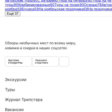
Авторские туры
90
С детьми
90
Туры на пятерых
90
Туры на ч
туры
90
Комбинированные
90
Туры на троих
90
Осенью
78
Автор
ноябре
59
Бухара
59
На ноябрьские праздники
58
На праздники
Ещё 37
Обзоры необычных мест по всему миру,
новинки и скидки в наших соцсетях
Доступно
Загрузите
в Google Play
в App Store
Экскурсии
Туры
Журнал Трипстера
Вакансии