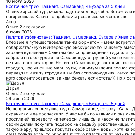
16 июля 2026
Восточное трио: Ташкент, Самарканд и Бухара за 5 дней
Очень хороший тур, можно подстроить под себя. Встретили 
потеряешься. Какие-то проблемы решались моментально.
Анна
Опыт: 2 экскурсии
6 июля 2026
Палитра Узбекистана: Ташкент, Самарканд, Бухара и Хива с
Впервые я путешествовала таким форматом - меня встретили
содержательную и интересную экскурсию по Ташкенту вместе
заранее купленным билетам без сопровождения гида или тур
забрали на экскурсию по Самарканду с группой уже немного 
не вина организаторов. Но гид в Самарканде заставил нас п
городов, насыщенные маршруты, минимум (почти полное отс
переездах между городами вы без сопровождения, легко пот
кого сориентироваться, за кем бежать если отстал)) Но я ос
Дарья
Опыт: 2 экскурсии
26 июня 2026
Восточное трио: Ташкент, Самарканд и Бухара за 5 дней
Не понравилась девушка гид в Самарканде, ее зовут Сара. Д
охраннику и ее пропускали. У нас не было налички и она очен
просила ей перевести на телефон, лишь бы в кассу не платит
своим делам покупать подарок на свадьбу родственницы. И 
такую жару, пришлось покупать себе самим воды, хотя на эк
сама попила воду, то бросила пустую пластиковую бутылку в