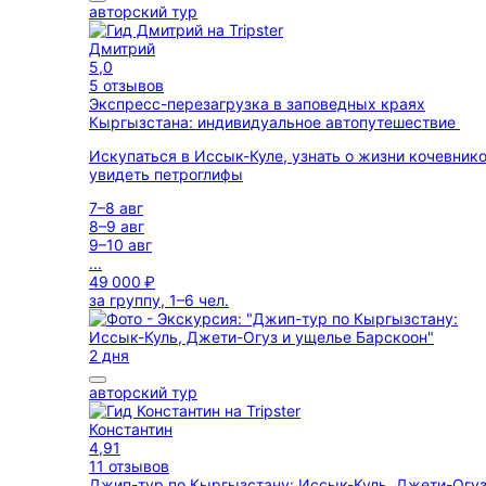
авторский тур
Дмитрий
5,0
5 отзывов
Экспресс-перезагрузка в заповедных краях
Кыргызстана: индивидуальное автопутешествие
Искупаться в Иссык-Куле, узнать о жизни кочевнико
увидеть петроглифы
7–8 авг
8–9 авг
9–10 авг
...
49 000 ₽
за группу, 1–6 чел.
2 дня
авторский тур
Константин
4,91
11 отзывов
Джип-тур по Кыргызстану: Иссык-Куль, Джети-Огу