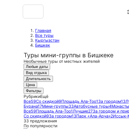
Главная
Все туры
Кыргызстан
Бишкек
Туры мини-группы в Бишкеке
Необычные туры от местных жителей
Любые даты
Вид отдыха
Длительность
Цена
Фильтры
Рубрики
Ещё
Все
59
Со скидкой
9
Площадь Ала-Тоо
1
За городом
13
Л
Бурана
17
Мини-группы
33
Автобусные туры
4
Монасты
Все
59
Площадь Ала-Тоо
1
Лучшие
27
За городом и при
Со скидкой
9
За городом
13
Парк «Ала-Арча»
2
Иссык-
33 предложения
По популярности