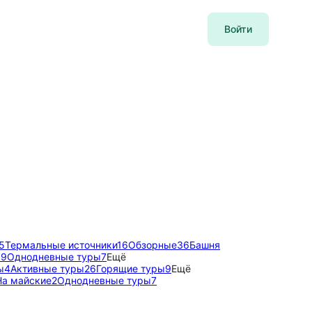
Войти
5
Термальные источники
16
Обзорные
36
Башня
ы
9
Однодневные туры
7
Ещё
ы
4
Активные туры
26
Горящие туры
9
Ещё
На майские
2
Однодневные туры
7