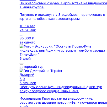
По живописным озёрам Кыргызстана на внедорожн
в мини-группе
Погулять и отдохнуть у 3 водоёмов, переночевать в
юрте и полюбоваться высокогорьем
10–14 авг
24–28 авг
...
85 000 ₽
за одного
6 дней
авторский тур
Дмитрий
5,0
5 отзывов
Обогнуть Иссык-Куль: индивидуальный джип-тур
вокруг голубого сердца Тянь-Шаня
Исследовать Кыргызстан на внедорожнике,
рассмотреть древние петроглифы и поучиться дела
ковёр