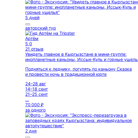
5 дней
авторский тур
Артём
5,0
21 отзыв
Увидеть главное в Кыргызстане в мини-группе:
инопланетные каньоны, Иссык-Куль и горные ущел
Подняться к леднику, погулять по каньону Сказка
и провести ночь в традиционной юрте
24–28 авг
14–18 сент
21–25 сент
...
70 000 ₽
за одного
2 дня