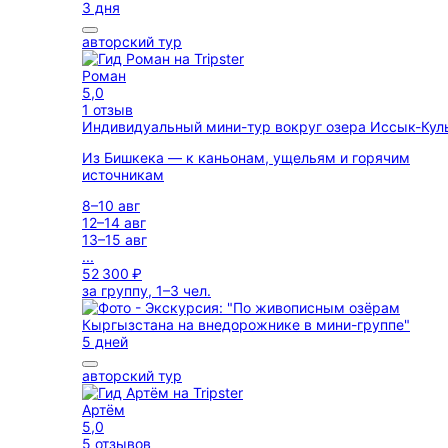
3 дня
авторский тур
Роман
5,0
1 отзыв
Индивидуальный мини-тур вокруг озера Иссык-Ку
Из Бишкека — к каньонам, ущельям и горячим
источникам
8–10 авг
12–14 авг
13–15 авг
...
52 300 ₽
за группу, 1–3 чел.
5 дней
авторский тур
Артём
5,0
5 отзывов