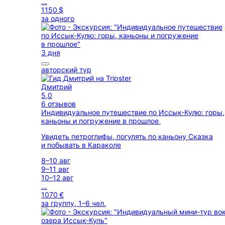
...
1150 $
за одного
3 дня
авторский тур
Дмитрий
5,0
6 отзывов
Индивидуальное путешествие по Иссык-Кулю: горы,
каньоны и погружение в прошлое
Увидеть петроглифы, погулять по каньону Сказка
и побывать в Караколе
8–10 авг
9–11 авг
10–12 авг
...
1070 €
за группу, 1–6 чел.