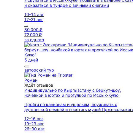
Искупаться в Иссык-Куле, побывать в каньоне Сказ
и оказаться в тундре с вечными снегами
10–14 авг
17–21 авг
...
80 000 ₽
72 000 ₽
за одного
5 дней
авторский тур
Роман
Ждёт отзывов
Индивидуально по Кыргызстану с беркут-шоу,
ночёвкой в юртах и прогулкой по Иссык-Кулю
Пройти по каньонам и ущельям, поужинать с
дунганской семьёй и посетить музей Пржевальског
12–16 авг
19–23 авг
26–30 авг