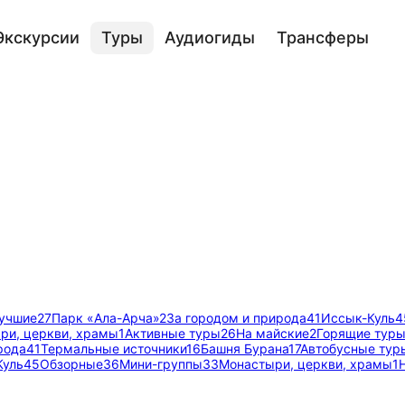
Экскурсии
Туры
Аудиогиды
Трансферы
учшие
27
Парк «Ала-Арча»
2
За городом и природа
41
Иссык-Куль
4
ри, церкви, храмы
1
Активные туры
26
На майские
2
Горящие тур
рода
41
Термальные источники
16
Башня Бурана
17
Автобусные тур
Куль
45
Обзорные
36
Мини-группы
33
Монастыри, церкви, храмы
1