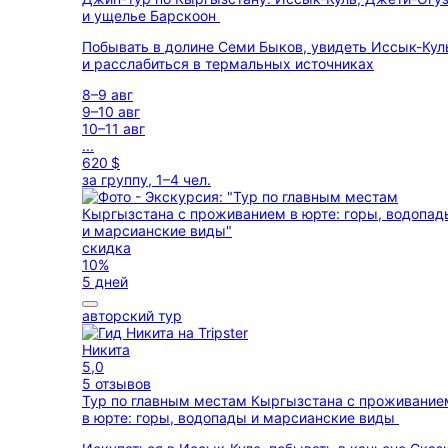
и ущелье Барскоон
Побывать в долине Семи Быков, увидеть Иссык-Кул
и расслабиться в термальных источниках
8–9 авг
9–10 авг
10–11 авг
...
620 $
за группу, 1–4 чел.
скидка
10%
5 дней
авторский тур
Никита
5,0
5 отзывов
Тур по главным местам Кыргызстана с проживание
в юрте: горы, водопады и марсианские виды