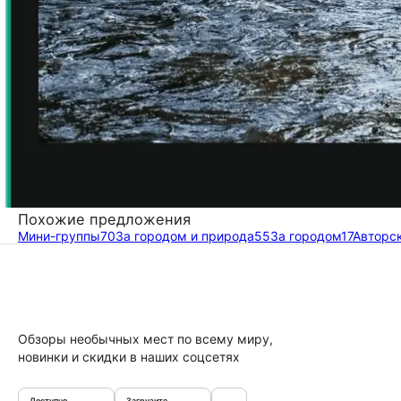
Похожие предложения
Мини-группы
70
За городом и природа
55
За городом
17
Авторс
Обзоры необычных мест по всему миру,
новинки и скидки в наших соцсетях
Доступно
Загрузите