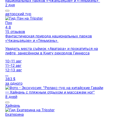
2 дня
авторский тур
Пэн
4,8
15 отзывов
Фантастическая природа национальных парков
«Чжанцзяцзе» и «Тяньмэнь»
Увидеть места съёмок «Аватара» и прокатиться на
лифте, занесённом в Книгу рекордов Гиннесса
10–11 авг
11–12 авг
12–13 авг
...
383 $
за одного
8 дней
Хайнань
Екатерина