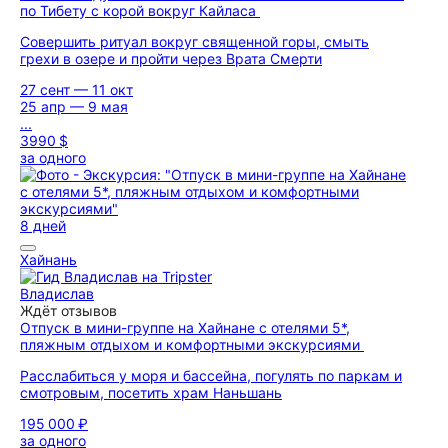
по Тибету с корой вокруг Кайласа
Совершить ритуал вокруг священной горы, смыть
грехи в озере и пройти через Врата Смерти
27 сент — 11 окт
25 апр — 9 мая
...
3990 $
за одного
8 дней
Хайнань
Владислав
Ждёт отзывов
Отпуск в мини-группе на Хайнане с отелями 5*,
пляжным отдыхом и комфортными экскурсиями
Расслабиться у моря и бассейна, погулять по паркам и
смотровым, посетить храм Наньшань
195 000 ₽
за одного