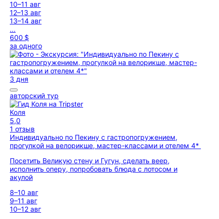
10–11 авг
12–13 авг
13–14 авг
...
600 $
за одного
3 дня
авторский тур
Коля
5,0
1 отзыв
Индивидуально по Пекину с гастропогружением,
прогулкой на велорикше, мастер-классами и отелем 4*
Посетить Великую стену и Гугун, сделать веер,
исполнить оперу, попробовать блюда с лотосом и
акулой
8–10 авг
9–11 авг
10–12 авг
...