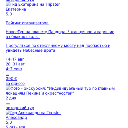
Екатерина
5,0
Рейтинг организатора
Новое
Тур на планету Пандора: Чжанцзяцзе и парящие
в облаках скалы
Прогуляться по стеклянному мосту над пропастью и
увидеть Небесные Врата
14–17 авг
28–31 авг
4–7 сент
...
390 €
за одного
2 дня
авторский тур
Александр
5,0
5 отзывов