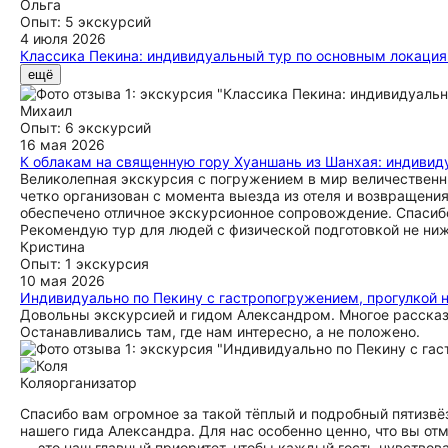
Ольга
Опыт: 5 экскурсий
4 июля 2026
Классика Пекина: индивидуальный тур по основным локация
Всем привет! нам в первую очередь нужен был человек, кото
ещё
с этим и показал знаковые места в лучшее время. Нам было
мы довольны, узнали о современной и древней жизни в Кита
Михаил
Опыт: 6 экскурсий
16 мая 2026
К облакам на священную гору Хуаншань из Шанхая: индивид
Великолепная экскурсия с погружением в мир величественн
четко организован с момента выезда из отеля и возвращения
обеспечено отличное экскурсионное сопровождение. Спасиб
Рекомендую тур для людей с физической подготовкой не ни
Кристина
Опыт: 1 экскурсия
10 мая 2026
Индивидуально по Пекину с гастропогружением, прогулкой 
Довольны экскурсией и гидом Александром. Многое рассказа
Останавливались там, где нам интересно, а не положено.
Коля
организатор
Спасибо вам огромное за такой тёплый и подробный пятизвё
нашего гида Александра. Для нас особенно ценно, что вы от
— это наш главный приоритет, чтобы каждый гость чувство