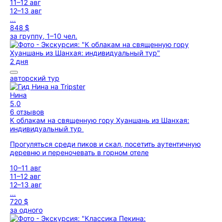
11–12 авг
12–13 авг
...
848 $
за группу, 1–10 чел.
2 дня
авторский тур
Нина
5,0
6 отзывов
К облакам на священную гору Хуаншань из Шанхая:
индивидуальный тур
Прогуляться среди пиков и скал, посетить аутентичную
деревню и переночевать в горном отеле
10–11 авг
11–12 авг
12–13 авг
...
720 $
за одного