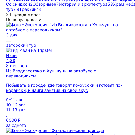
Со скидкой
3
Обзорные
67
История и архитектура
53
Храм Неб
туры
9
Треккинг
8
24 предложения
По популярности
3 дня
авторский тур
Иван
4,88
8 отзывов
Из Владивостока в Хуньчунь на автобусе с
переводчиком
Побывать в городе, где говорят по-русски и готовят по-
корейски, и найти занятие на свой вкус
9–11 авг
10–12 авг
11–13 авг
...
6000 ₽
за одного