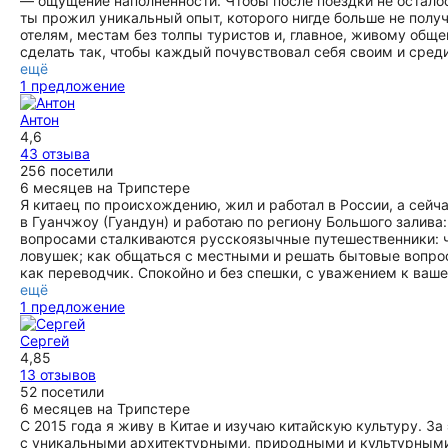
— ощущение наполненности. Чтобы после поездки не осталось
ты прожил уникальный опыт, которого нигде больше не пол
отелям, местам без толпы туристов и, главное, живому обще
сделать так, чтобы каждый почувствовал себя своим и среди
ещё
1 предложение
Антон
4,6
43 отзыва
256 посетили
6 месяцев на Трипстере
Я китаец по происхождению, жил и работал в России, а сейч
в Гуанчжоу (Гуандун) и работаю по региону Большого залива
вопросами сталкиваются русскоязычные путешественники: чт
ловушек; как общаться с местными и решать бытовые вопро
как переводчик. Спокойно и без спешки, с уважением к ваш
ещё
1 предложение
Сергей
4,85
13 отзывов
52 посетили
6 месяцев на Трипстере
С 2015 года я живу в Китае и изучаю китайскую культуру. З
с уникальными архитектурными, природными и культурными