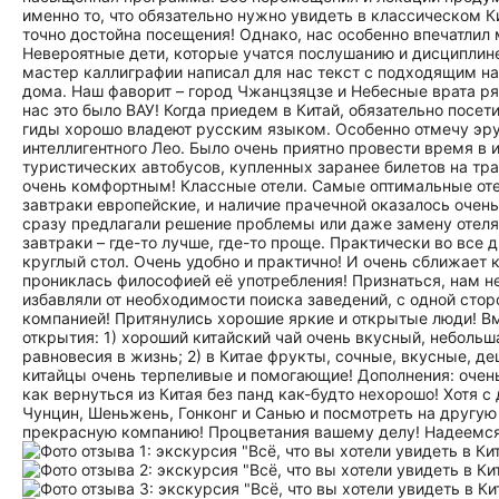
именно то, что обязательно нужно увидеть в классическом К
точно достойна посещения! Однако, нас особенно впечатлил
Невероятные дети, которые учатся послушанию и дисциплине
мастер каллиграфии написал для нас текст с подходящим на
дома. Наш фаворит – город Чжанцзяцзе и Небесные врата ряд
нас это было ВАУ! Когда приедем в Китай, обязательно пос
гиды хорошо владеют русским языком. Особенно отмечу эру
интеллигентного Лео. Было очень приятно провести время в 
туристических автобусов, купленных заранее билетов на тр
очень комфортным! Классные отели. Самые оптимальные отел
завтраки европейские, и наличие прачечной оказалось очен
сразу предлагали решение проблемы или даже замену отеля.
завтраки – где-то лучше, где-то проще. Практически во все 
круглый стол. Очень удобно и практично! И очень сближает 
прониклась философией её употребления! Признаться, нам н
избавляли от необходимости поиска заведений, с одной сторо
компанией! Притянулись хорошие яркие и открытые люди! В
открытия: 1) хороший китайский чай очень вкусный, небольш
равновесия в жизнь; 2) в Китае фрукты, сочные, вкусные, д
китайцы очень терпеливые и помогающие! Дополнения: очень 
как вернуться из Китая без панд как-будто нехорошо! Хотя с
Чунцин, Шеньжень, Гонконг и Санью и посмотреть на другую
прекрасную компанию! Процветания вашему делу! Надеемся,