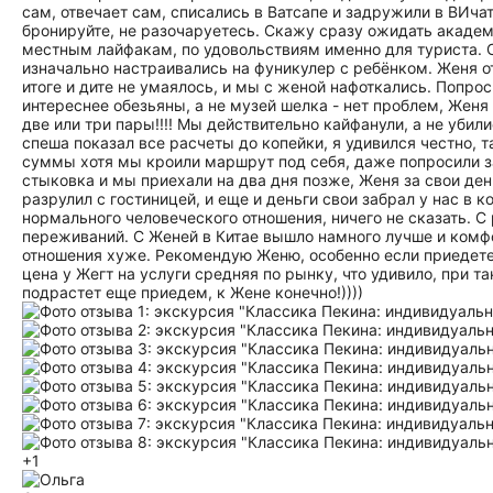
сам, отвечает сам, списались в Ватсапе и задружили в ВИчате
бронируйте, не разочаруетесь. Скажу сразу ожидать академ
местным лайфакам, по удовольствиям именно для туриста. От
изначально настраивались на фуникулер с ребёнком. Женя отго
итоге и дите не умаялось, и мы с женой нафоткались. Попро
интереснее обезьяны, а не музей шелка - нет проблем, Женя
две или три пары!!!! Мы действительно кайфанули, а не убил
спеша показал все расчеты до копейки, я удивился честно, т
суммы хотя мы кроили маршрут под себя, даже попросили зав
стыковка и мы приехали на два дня позже, Женя за свои де
разрулил с гостиницей, и еще и деньги свои забрал у нас в к
нормального человеческого отношения, ничего не сказать. С
переживаний. С Женей в Китае вышло намного лучше и комфор
отношения хуже. Рекомендую Женю, особенно если приедете 
цена у Жегт на услуги средняя по рынку, что удивило, при т
подрастет еще приедем, к Жене конечно!))))
+1