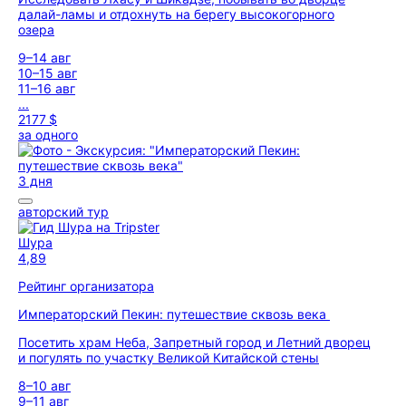
далай-ламы и отдохнуть на берегу высокогорного
озера
9–14 авг
10–15 авг
11–16 авг
...
2177 $
за одного
3 дня
авторский тур
Шура
4,89
Рейтинг организатора
Императорский Пекин: путешествие сквозь века
Посетить храм Неба, Запретный город и Летний дворец
и погулять по участку Великой Китайской стены
8–10 авг
9–11 авг