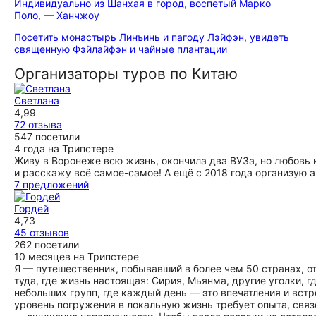
Индивидуально из Шанхая в город, воспетый Марко
Поло, — Ханчжоу
Посетить монастырь Линъинь и пагоду Лэйфэн, увидеть
священную Фэйлайфэн и чайные плантации
Организаторы туров по Китаю
Светлана
4,99
72 отзыва
547 посетили
4 года на Трипстере
Живу в Воронеже всю жизнь, окончила два ВУЗа, но любовь 
и расскажу всё самое-самое! А ещё с 2018 года организую а
7 предложений
Гордей
4,73
45 отзывов
262 посетили
10 месяцев на Трипстере
Я — путешественник, побывавший в более чем 50 странах, от
туда, где жизнь настоящая: Сирия, Мьянма, другие уголки, 
небольших групп, где каждый день — это впечатления и встр
уровень погружения в локальную жизнь требует опыта, связе