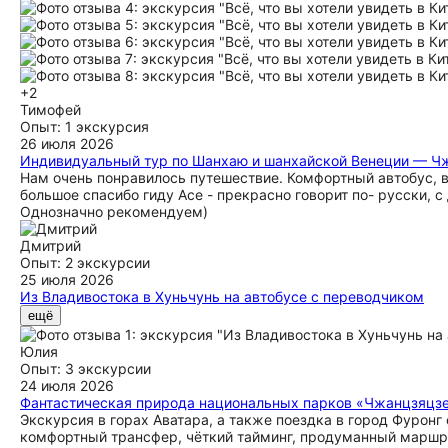
+2
Тимофей
Опыт: 1 экскурсия
26 июля 2026
Индивидуальный тур по Шанхаю и шанхайской Венеции — Ч
Нам очень понравилось путешествие. Комфортный автобус, в
большое спасибо гиду Асе - прекрасно говорит по- русски, с
Однозначно рекомендуем)
Дмитрий
Опыт: 2 экскурсии
25 июля 2026
Из Владивостока в Хуньчунь на автобусе с переводчиком
Путешествие в целом понравилось. Переход российской гран
ещё
много, реконструкция КПП затянулась. Немного подкачали ки
покупки и другие траты. В культурном плане почти ничего. 
Юлия
же диким как у нас. Но поскольку завышенных ожиданий не 
Опыт: 3 экскурсии
24 июля 2026
Фантастическая природа национальных парков «Чжанцзяцзе
Экскурсия в горах Аватара, а также поездка в город Фуронг
комфортный трансфер, чёткий тайминг, продуманный маршрут