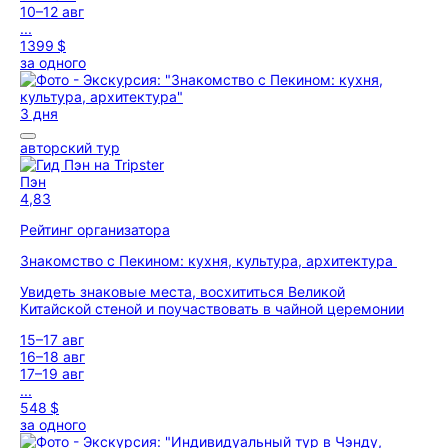
10–12 авг
...
1399 $
за одного
3 дня
авторский тур
Пэн
4,83
Рейтинг организатора
Знакомство с Пекином: кухня, культура, архитектура
Увидеть знаковые места, восхититься Великой
Китайской стеной и поучаствовать в чайной церемонии
15–17 авг
16–18 авг
17–19 авг
...
548 $
за одного