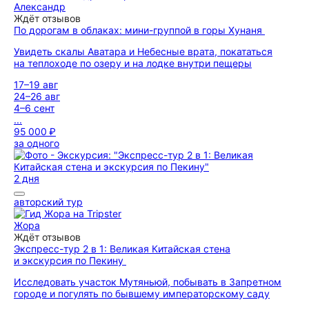
Александр
Ждёт отзывов
По дорогам в облаках: мини-группой в горы Хунаня
Увидеть скалы Аватара и Небесные врата, покататься
на теплоходе по озеру и на лодке внутри пещеры
17–19 авг
24–26 авг
4–6 сент
...
95 000 ₽
за одного
2 дня
авторский тур
Жора
Ждёт отзывов
Экспресс-тур 2 в 1: Великая Китайская стена
и экскурсия по Пекину
Исследовать участок Мутяньюй, побывать в Запретном
городе и погулять по бывшему императорскому саду