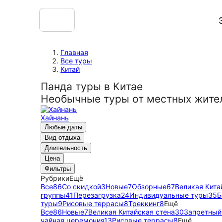
Главная
Все туры
Китай
Панда туры в Китае
Необычные туры от местных жите
Хайнань
Любые даты
Вид отдыха
Длительность
Цена
Фильтры
Рубрики
Ещё
Все
86
Со скидкой
3
Новые
7
Обзорные
67
Великая Кита
группы
41
Перезагрузка
24
Индивидуальные туры
35
Б
туры
9
Рисовые террасы
8
Треккинг
8
Ещё
Все
86
Новые
7
Великая Китайская стена
30
Запретный 
чайная церемония
13
Рисовые террасы
8
Ещё