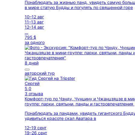
Понаблюдать за жизнью панд, увидеть самую боль
в мире статую Будды и погулять по священной горе
10–12 авг
11–13 авг
12–14 авг
...
795 $
за одного
8 дней
авторский тур
Сергей
5,0
3 отзыва
Комфорт-тур по Чэнду, Чунцину и Чжанцзяцзе в ми
группе: парки, святыни, панды и гастровпечатления
Понаблюдать за пандами, увидеть гигантского Будд
удивиться красоте скал Аватара в
12–19 сент
19–26 сент