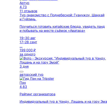
Артур
4,73
11 отзывов
Тур-знакомство с Поднебесной: Гуанчжоу, Шанхай
и Гуйлинь
Поучиться готовить китайские блюда, увидеть панд
и побывать на месте съёмок «Аватара»
19–30 авг
17–28 сент
...
199 000 ₽
за одного
3 дня
авторский тур
Пэн
4,83
Рейтинг организатора
Индивидуальный тур в Чэнду, Лэшань и на гору Эм