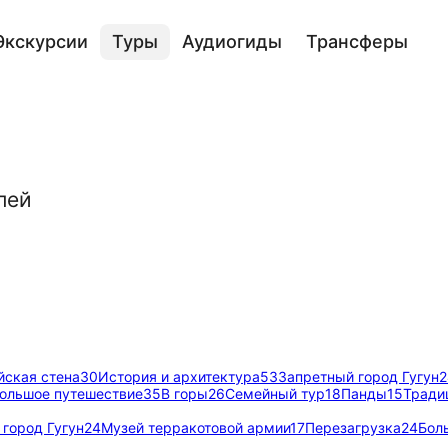
Экскурсии
Туры
Аудиогиды
Трансферы
лей
йская стена
30
История и архитектура
53
Запретный город Гугун
2
ольшое путешествие
35
В горы
26
Семейный тур
18
Панды
15
Тради
город Гугун
24
Музей терракотовой армии
17
Перезагрузка
24
Бол