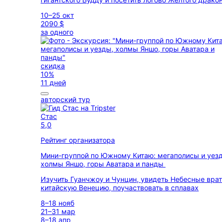
10–25 окт
2090 $
за одного
скидка
10%
11 дней
авторский тур
Стас
5,0
Рейтинг организатора
Мини-группой по Южному Китаю: мегаполисы и уез
холмы Яншо, горы Аватара и панды
Изучить Гуанчжоу и Чунцин, увидеть Небесные врат
китайскую Венецию, поучаствовать в сплавах
8–18 нояб
21–31 мар
8–18 апр