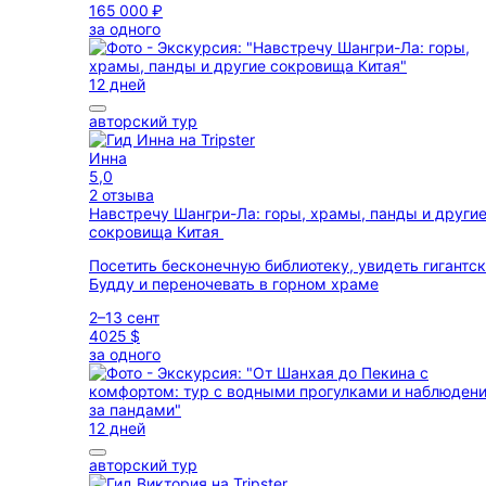
165 000 ₽
за одного
12 дней
авторский тур
Инна
5,0
2 отзыва
Навстречу Шангри-Ла: горы, храмы, панды и други
сокровища Китая
Посетить бесконечную библиотеку, увидеть гигантск
Будду и переночевать в горном храме
2–13 сент
4025 $
за одного
12 дней
авторский тур