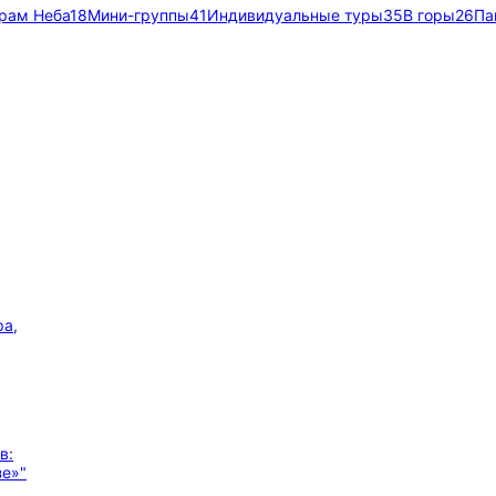
рам Неба
18
Мини-группы
41
Индивидуальные туры
35
В горы
26
Па
ра,