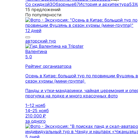
Со скидкой
3
Обзорные
67
История и архитектура
53
Х
15 предложений
По популярности
12 дней
авторский тур
Валентина
5,0
Рейтинг организатора
Осень в Китае: большой тур по провинции Фуцзянь в
сезон хурмы (мини-группа)
Панды и утки-мандаринки, чайная церемония и опе
прогулка на лодке и много красочных фото
1–12 нояб
14–25 нояб
210 000 ₽
за одного
5 дней