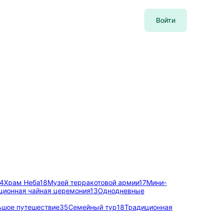
Войти
4
Храм Неба
18
Музей терракотовой армии
17
Мини-
ционная чайная церемония
13
Однодневные
ьшое путешествие
35
Семейный тур
18
Традиционная