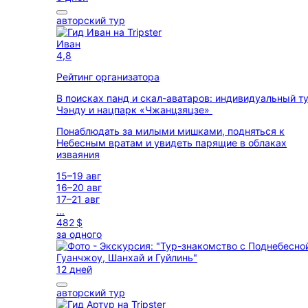
авторский тур
Иван
4,8
Рейтинг организатора
В поисках панд и скал-аватаров: индивидуальный ту
Чэнду и нацпарк «Чжанцзяцзе»
Понаблюдать за милыми мишками, подняться к
Небесным вратам и увидеть парящие в облаках
изваяния
15–19 авг
16–20 авг
17–21 авг
...
482 $
за одного
12 дней
авторский тур