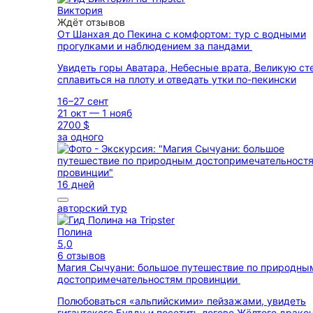
Виктория
Ждёт отзывов
От Шанхая до Пекина с комфортом: тур с водными
прогулками и наблюдением за пандами
Увидеть горы Аватара, Небесные врата, Великую ст
сплавиться на плоту и отведать утки по-пекински
16–27 сент
21 окт — 1 нояб
2700 $
за одного
16 дней
авторский тур
Полина
5,0
6 отзывов
Магия Сычуани: большое путешествие по природны
достопримечательностям провинции
Полюбоваться «альпийскими» пейзажами, увидеть
гигантского Будду и посетить логово Жёлтого драко