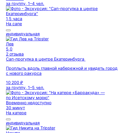
за группу, 1–4 чел.
1,5 часа
На сапе
индивидуальная
Лев
5,0
2 отзыва
Сап-прогулка в центре Екатеринбурга
Проплыть вдоль главной набережной и увидеть город
с нового ракурса
10 200 ₽
за группу, 1–5 чел.
Временно недоступно
30 минут
На катере
индивидуальная
Никита