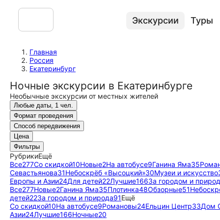
Экскурсии
Туры
Главная
Россия
Екатеринбург
Ночные экскурсии в Екатеринбурге
Необычные экскурсии от местных жителей
Любые даты, 1 чел.
Формат проведения
Способ передвижения
Цена
Фильтры
Рубрики
Ещё
Все
277
Со скидкой
10
Новые
2
На автобусе
9
Ганина Яма
35
Рома
Севастьянова
31
Небоскрёб «Высоцкий»
30
Музеи и искусство
Европы и Азии
24
Для детей
22
Лучшие
166
За городом и приро
Все
277
Новые
2
Ганина Яма
35
Плотинка
48
Обзорные
51
Небоскр
детей
22
За городом и природа
91
Ещё
Со скидкой
10
На автобусе
9
Романовы
24
Ельцин Центр
33
Дом 
Азии
24
Лучшие
166
Ночные
20