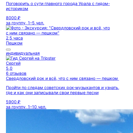
Поговорить о сути главного города Урала с гидом-
историком
8000 ₽
за группу, 1–5 чел.
2,5 часа
Пешком
индивидуальная
Сергей
5,0
6 отзывов
Свердловский рок и всё, что с ним связано — пешком
Пройти по следам советских рок-музыкантов и узнать,
где и как они записывали свои первые песни
5900 ₽
за группу, 1–10 чел.