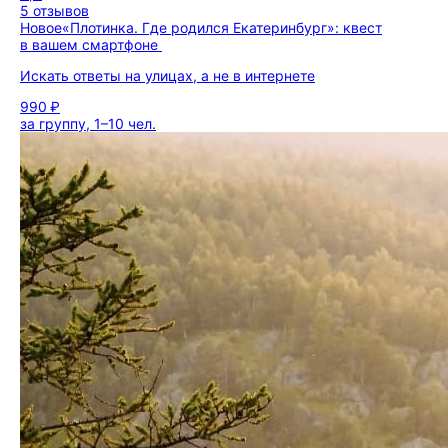
5 отзывов
Новое
«Плотинка. Где родился Екатеринбург»: квест
в вашем смартфоне
Искать ответы на улицах, а не в интернете
990 ₽
за группу, 1–10 чел.