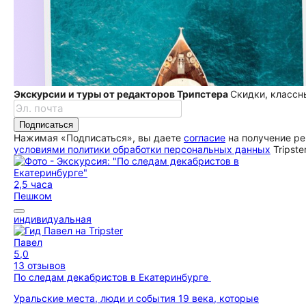
Экскурсии и туры от редакторов Трипстера
Скидки, классн
Подписаться
Нажимая «Подписаться», вы даете
согласие
на получение ре
условиями политики обработки персональных данных
Tripste
2,5 часа
Пешком
индивидуальная
Павел
5,0
13 отзывов
По следам декабристов в Екатеринбурге
Уральские места, люди и события 19 века, которые