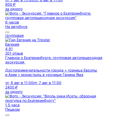
900 ₽
за одного
6 часов
На автобусе
групповая
Евгения
4,91
201 отзыв
Главное о Екатеринбурге: групповая автопешеходная
экскурсия
Достопримечательности города + граница Европы
и Азии + монастырь в урочище Ганина Яма
чт, 6 авг в 11:00
пт, 7 авг в 11:00
2400 ₽
за одного
1,5 часа
Пешком