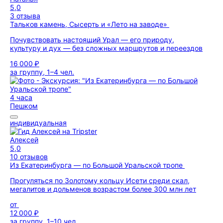
5,0
3 отзыва
Тальков камень, Сысерть и «Лето на заводе»
Почувствовать настоящий Урал — его природу,
культуру и дух — без сложных маршрутов и переездов
16 000 ₽
за группу, 1–4 чел.
4 часа
Пешком
индивидуальная
Алексей
5,0
10 отзывов
Из Екатеринбурга — по Большой Уральской тропе
Прогуляться по Золотому кольцу Исети среди скал,
мегалитов и дольменов возрастом более 300 млн лет
от
12 000 ₽
за группу, 1–10 чел.