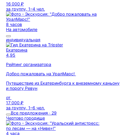
16 000 ₽
за группу, 1–4 чел.
8 часов
На автомобиле
индивидуальная
Екатерина
4,95
Рейтинг организатора
Добро пожаловать на УралМарс!
Путешествие из Екатеринбурга к внеземному каньону
и порогу Ревун
от
17 000 ₽
за группу, 1–6 чел.
Все предложения · 29
Чертово городище
4 часа