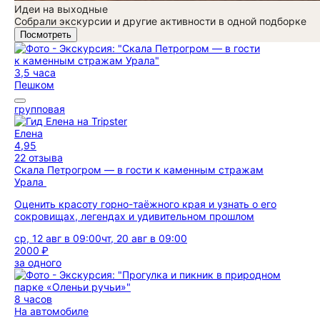
Идеи на выходные
Собрали экскурсии и другие активности в одной подборке
Посмотреть
3,5 часа
Пешком
групповая
Елена
4,95
22 отзыва
Скала Петрогром — в гости к каменным стражам
Урала
Оценить красоту горно-таёжного края и узнать о его
сокровищах, легендах и удивительном прошлом
ср, 12 авг в 09:00
чт, 20 авг в 09:00
2000 ₽
за одного
8 часов
На автомобиле