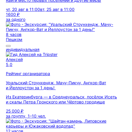
найти место первых поселений и другие миры
чт, 20 авг в 11:00
вт, 25 авг в 11:00
1600 ₽
за одного
8 часов
Пешком
индивидуальная
Алексей
5,0
Рейтинг организатора
Уральский Стоунхендж, Мачу-Пикчу, Ангкор-Ват
и Йеллоустон за 1 день!
Из Екатеринбурга — в Среднеуральск, посёлок Исеть
и скалы Петра Гронского или Чёртово городище
25 000 ₽
за группу, 1–10 чел.
12 часов