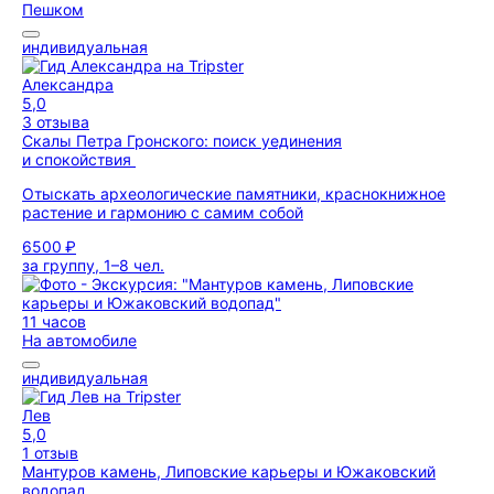
Пешком
индивидуальная
Александра
5,0
3 отзыва
Скалы Петра Гронского: поиск уединения
и спокойствия
Отыскать археологические памятники, краснокнижное
растение и гармонию с самим собой
6500 ₽
за группу, 1–8 чел.
11 часов
На автомобиле
индивидуальная
Лев
5,0
1 отзыв
Мантуров камень, Липовские карьеры и Южаковский
водопад