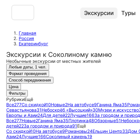
Экскурсии
Туры
Главная
Россия
Екатеринбург
Экскурсии к Соколиному камню
Необычные экскурсии от местных жителей
Любые даты, 1 чел.
Формат проведения
Способ передвижения
Цена
Фильтры
Рубрики
Ещё
Все
277
Со скидкой
10
Новые
2
На автобусе
9
Ганина Яма
35
Рома
Севастьянова
31
Небоскрёб «Высоцкий»
30
Музеи и искусство
Европы и Азии
24
Для детей
22
Лучшие
166
За городом и приро
Все
277
Новые
2
Ганина Яма
35
Плотинка
48
Обзорные
51
Небоскр
детей
22
За городом и природа
91
Ещё
Со скидкой
10
На автобусе
9
Романовы
24
Ельцин Центр
33
Дом 
Азии
24
Лучшие
166
Соколиный камень
19