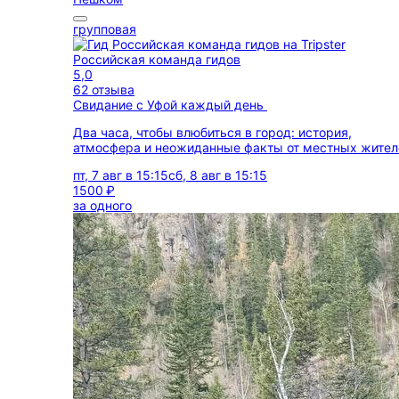
групповая
Российская команда гидов
5,0
62 отзыва
Свидание с Уфой каждый день
Два часа, чтобы влюбиться в город: история,
атмосфера и неожиданные факты от местных жител
пт, 7 авг в 15:15
сб, 8 авг в 15:15
1500 ₽
за одного