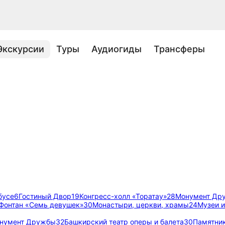
Экскурсии
Туры
Аудиогиды
Трансферы
бусе
6
Гостиный Двор
19
Конгресс-холл «Торатау»
28
Монумент Др
Фонтан «Семь девушек»
30
Монастыри, церкви, храмы
24
Музеи и
нумент Дружбы
32
Башкирский театр оперы и балета
30
Памятни