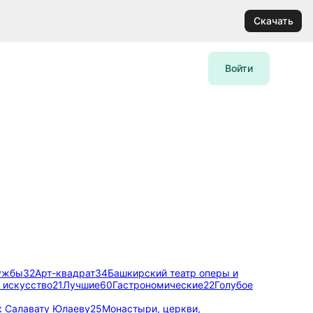
Скачать
Войти
ужбы
32
Арт-квадрат
34
Башкирский театр оперы и
 искусство
21
Лучшие
60
Гастрономические
22
Голубое
к Салавату Юлаеву
25
Монастыри, церкви,