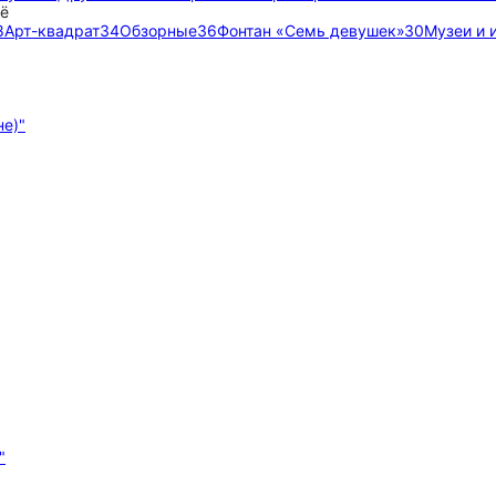
ё
8
Арт-квадрат
34
Обзорные
36
Фонтан «Семь девушек»
30
Музеи и 