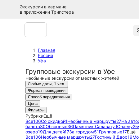
Экскурсии в кармане
в приложении Трипстера
Главная
Россия
Уфа
Групповые экскурсии в Уфе
Необычные экскурсии от местных жителей
Любые даты, 1 чел.
Формат проведения
Способ передвижения
Цена
Фильтры
Рубрики
Ещё
Все
106
Со скидкой
1
Необычные маршруты
27
На авто
балета
30
Обзорные
36
Памятник Салавату Юлаеву
25
озеро
19
Для детей
17
За городом
51
Групповые
17
Ещё
Все
106
Необычные маршруты
27
Гостиный Двор
19
Мо