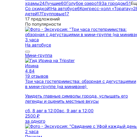
храмы
24
Лучшие
60
Голубое озеро
19
За городом
51
Ещ
Со скидкой
1
На автобусе
6
Конгресс-холл «Торатау»
2
детей
17
Групповые
17
17 предложений
По популярности
3 часа
На автобусе
Мини-группа
Ирина
4,84
19 отзывов
Три часа гостеприимства: обзорная с дегустациями
в мини-группе (на минивэне)
Увидеть главные символы города, услышать его
легенды и оценить местные вкусы
сб, 8 авг в 12:00
вс, 9 авг в 12:00
2500 ₽
за одного
2 часа
Пешком