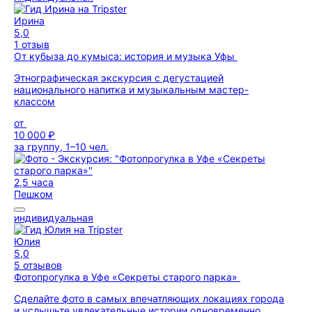
Ирина
5,0
1 отзыв
От кубыза до кумыса: история и музыка Уфы
Этнографическая экскурсия с дегустацией
национального напитка и музыкальным мастер-
классом
от
10 000 ₽
за группу, 1–10 чел.
2,5 часа
Пешком
индивидуальная
Юлия
5,0
5 отзывов
Фотопрогулка в Уфе «Секреты старого парка»
Сделайте фото в самых впечатляющих локациях города
и услышьте увлекательные истории одновременно