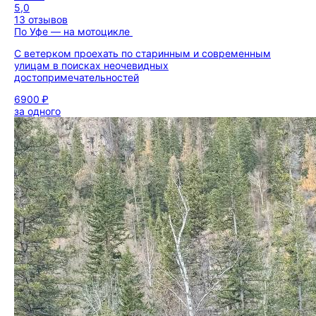
5,0
13 отзывов
По Уфе — на мотоцикле
С ветерком проехать по старинным и современным
улицам в поисках неочевидных
достопримечательностей
6900 ₽
за одного