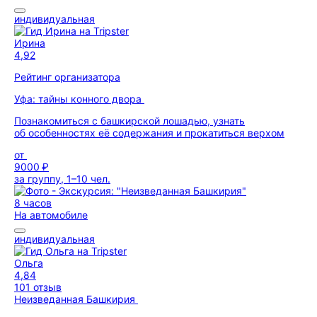
индивидуальная
Ирина
4,92
Рейтинг организатора
Уфа: тайны конного двора
Познакомиться с башкирской лошадью, узнать
об особенностях её содержания и прокатиться верхом
от
9000 ₽
за группу, 1–10 чел.
8 часов
На автомобиле
индивидуальная
Ольга
4,84
101 отзыв
Неизведанная Башкирия