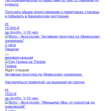
кумыса
Получить общее представление о памятниках старины
и побывать в башкирском ресторане
от
15 000 ₽
за группу, 1–10 чел.
2 часа
Пешком
индивидуальная
Галина
Ждёт отзывов
Активная прогулка по Уфимскому ожерелью
Насладиться природой, не выезжая из города
от
1500 ₽
за группу, 1–10 чел.
2 часа