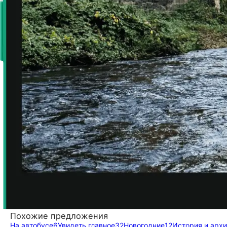
Похожие предложения
На автобусе
6
Увидеть главное
32
Новогодние
12
История и архи