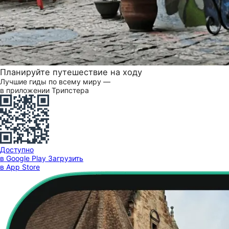
Планируйте путешествие на ходу
Лучшие гиды по всему миру —
в приложении Трипстера
Доступно
в Google Play
Загрузить
в App Store