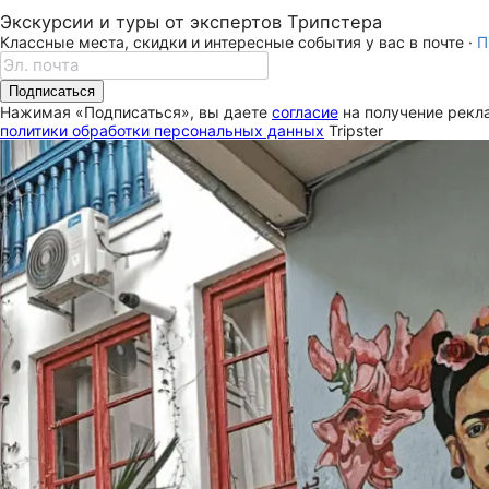
Экскурсии и туры от экспертов Трипстера
Классные места, скидки и интересные события у вас в почте ·
П
Подписаться
Нажимая «Подписаться», вы даете
согласие
на получение рекла
политики обработки персональных данных
Tripster