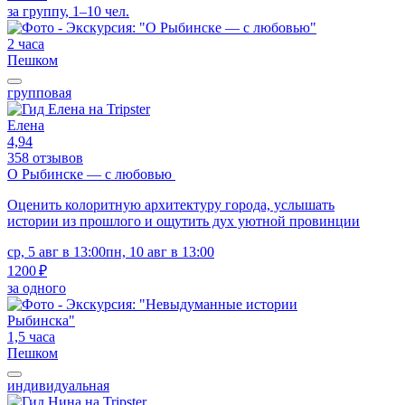
за группу, 1–10 чел.
2 часа
Пешком
групповая
Елена
4,94
358 отзывов
О Рыбинске — с любовью
Оценить колоритную архитектуру города, услышать
истории из прошлого и ощутить дух уютной провинции
ср, 5 авг в 13:00
пн, 10 авг в 13:00
1200 ₽
за одного
1,5 часа
Пешком
индивидуальная