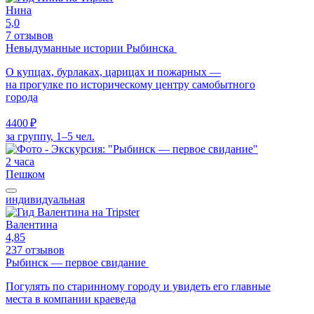
Нина
5,0
7 отзывов
Невыдуманные истории Рыбинска
О купцах, бурлаках, царицах и пожарных —
на прогулке по историческому центру самобытного
города
4400 ₽
за группу, 1–5 чел.
2 часа
Пешком
индивидуальная
Валентина
4,85
237 отзывов
Рыбинск — первое свидание
Погулять по старинному городу и увидеть его главные
места в компании краеведа