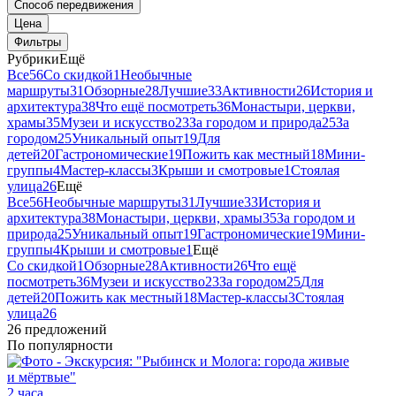
Способ передвижения
Цена
Фильтры
Рубрики
Ещё
Все
56
Со скидкой
1
Необычные
маршруты
31
Обзорные
28
Лучшие
33
Активности
26
История и
архитектура
38
Что ещё посмотреть
36
Монастыри, церкви,
храмы
35
Музеи и искусство
23
За городом и природа
25
За
городом
25
Уникальный опыт
19
Для
детей
20
Гастрономические
19
Пожить как местный
18
Мини-
группы
4
Мастер-классы
3
Крыши и смотровые
1
Стоялая
улица
26
Ещё
Все
56
Необычные маршруты
31
Лучшие
33
История и
архитектура
38
Монастыри, церкви, храмы
35
За городом и
природа
25
Уникальный опыт
19
Гастрономические
19
Мини-
группы
4
Крыши и смотровые
1
Ещё
Со скидкой
1
Обзорные
28
Активности
26
Что ещё
посмотреть
36
Музеи и искусство
23
За городом
25
Для
детей
20
Пожить как местный
18
Мастер-классы
3
Стоялая
улица
26
26 предложений
По популярности
2 часа