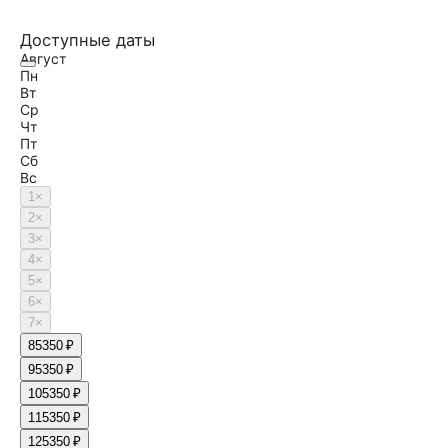
Доступные даты
Август
Пн
Вт
Ср
Чт
Пт
Сб
Вс
1
×
2
×
3
×
4
×
5
×
6
×
7
×
8
5350 ₽
9
5350 ₽
10
5350 ₽
11
5350 ₽
12
5350 ₽