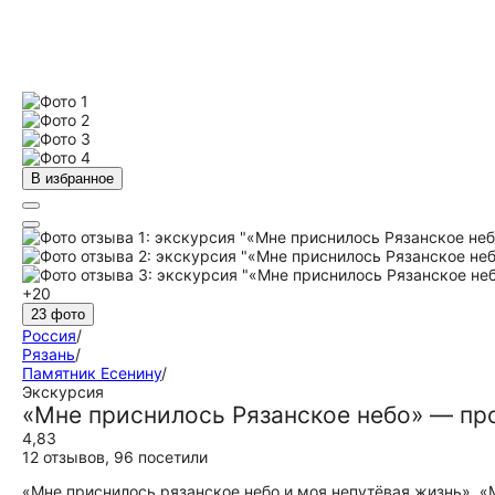
В избранное
+20
23 фото
Россия
/
Рязань
/
Памятник Есенину
/
Экскурсия
«Мне приснилось Рязанское небо» — пр
4,83
12 отзывов
,
96 посетили
«Мне приснилось рязанское небо и моя непутёвая жизнь», «М