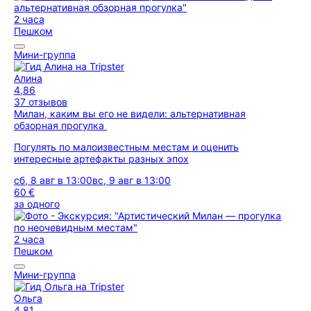
2 часа
Пешком
Мини-группа
Алина
4,86
37 отзывов
Милан, каким вы его не видели: альтернативная
обзорная прогулка
Погулять по малоизвестным местам и оценить
интересные артефакты разных эпох
сб, 8 авг в 13:00
вс, 9 авг в 13:00
60 €
за одного
2 часа
Пешком
Мини-группа
Ольга
4,81