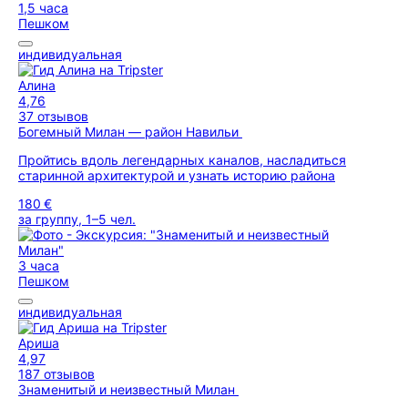
1,5 часа
Пешком
индивидуальная
Алина
4,76
37 отзывов
Богемный Милан — район Навильи
Пройтись вдоль легендарных каналов, насладиться
старинной архитектурой и узнать историю района
180 €
за группу, 1–5 чел.
3 часа
Пешком
индивидуальная
Ариша
4,97
187 отзывов
Знаменитый и неизвестный Милан