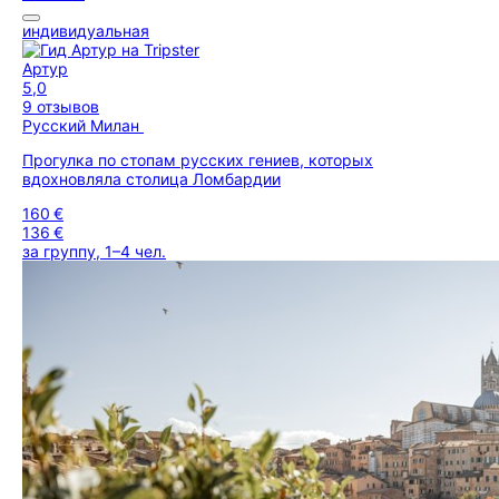
индивидуальная
Артур
5,0
9 отзывов
Русский Милан
Прогулка по стопам русских гениев, которых
вдохновляла столица Ломбардии
160 €
136 €
за группу, 1–4 чел.