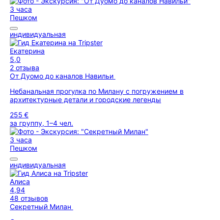
3 часа
Пешком
индивидуальная
Екатерина
5,0
2 отзыва
От Дуомо до каналов Навильи
Небанальная прогулка по Милану с погружением в
архитектурные детали и городские легенды
255 €
за группу, 1–4 чел.
3 часа
Пешком
индивидуальная
Алиса
4,94
48 отзывов
Секретный Милан