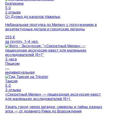
Екатерина
5,0
2 отзыва
От Дуомо до каналов Навильи
Небанальная прогулка по Милану с погружением в
архитектурные детали и городские легенды
255 €
за группу, 1–4 чел.
3 часа
Пешком
индивидуальная
Таисия
5,0
3 отзыва
«Секретный Милан» — пешеходная экскурсия-квест
для маленьких исследователей (6+)
Узнать город через загадки, символы и тайны разных
эпох — от древнего Рима до Возрождения