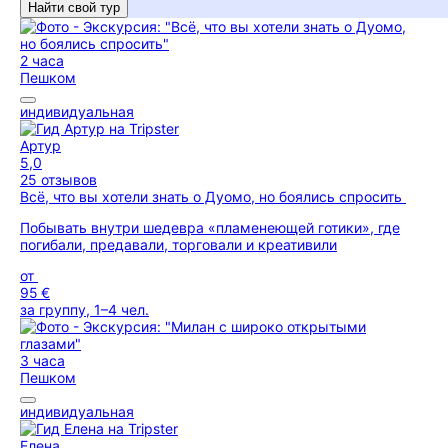
Найти свой тур
2 часа
Пешком
индивидуальная
Артур
5,0
25 отзывов
Всё, что вы хотели знать о Дуомо, но боялись спросить
Побывать внутри шедевра «пламенеющей готики», где
погибали, предавали, торговали и креативили
от
95 €
за группу, 1–4 чел.
3 часа
Пешком
индивидуальная
Елена