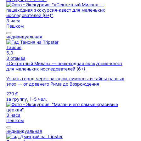
3 часа
Пешком
индивидуальная
Таисия
5,0
3 отзыва
«Секретный Милан» — пешеходная экскурсия-квест
для маленьких исследователей (6+)
Узнать город через загадки, символы и тайны разных
эпох — от древнего Рима до Возрождения
270 €
за группу, 1–5 чел.
3 часа
Пешком
индивидуальная