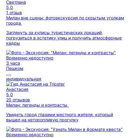
Светлана
5,0
1 отзыв
Милан вне сцены: фотоэкскурсия по скрытым уголкам
города
Заглянуть за кулисы туристических локаций,
погрузиться в эстетику улиц и получить атмосферные
кадры
Временно недоступно
3 часа
Пешком
индивидуальная
Анастасия
5,0
20 отзывов
Милан: легенды и контрасты
Увидеть город глазами местного жителя, который
вышел на неторопливую прогулку
Временно недоступно