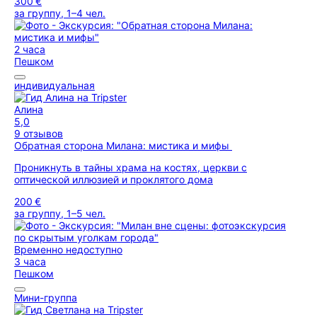
300 €
за группу, 1–4 чел.
2 часа
Пешком
индивидуальная
Алина
5,0
9 отзывов
Обратная сторона Милана: мистика и мифы
Проникнуть в тайны храма на костях, церкви с
оптической иллюзией и проклятого дома
200 €
за группу, 1–5 чел.
Временно недоступно
3 часа
Пешком
Мини-группа