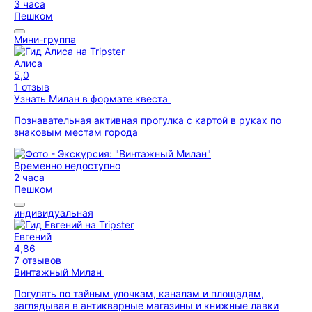
3 часа
Пешком
Мини-группа
Алиса
5,0
1 отзыв
Узнать Милан в формате квеста
Познавательная активная прогулка с картой в руках по
знаковым местам города
Временно недоступно
2 часа
Пешком
индивидуальная
Евгений
4,86
7 отзывов
Винтажный Милан
Погулять по тайным улочкам, каналам и площадям,
заглядывая в антикварные магазины и книжные лавки