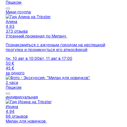
Пешком
Мини-группа
Алина
4,93
373 отзыва
Утренний променад по Милану
Познакомиться с ажурным городом на неспешной
прогулке и проникнуться его атмосферой
пн, 10 авг в 10:00
вт, 11 авг в 17:00
50 €
45 €
за одного
2 часа
Пешком
индивидуальная
Ирина
4,94
66 отзывов
Милан для новичков