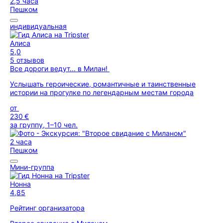
2,5 часа
Пешком
индивидуальная
Алиса
5,0
5 отзывов
Все дороги ведут... в Милан!
Услышать героические, романтичные и таинственные
истории на прогулке по легендарным местам города
от
230 €
за группу, 1–10 чел.
2 часа
Пешком
Мини-группа
Нонна
4,85
Рейтинг организатора