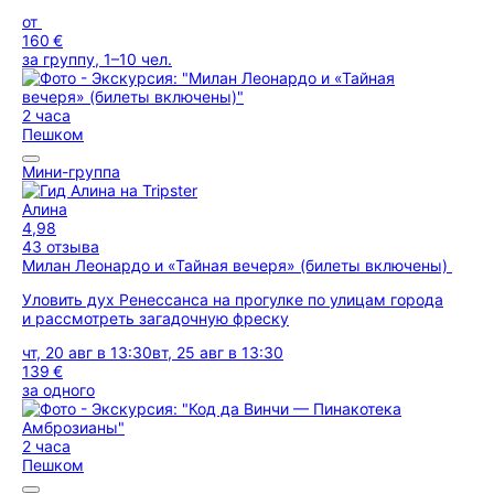
от
160 €
за группу, 1–10 чел.
2 часа
Пешком
Мини-группа
Алина
4,98
43 отзыва
Милан Леонардо и «Тайная вечеря» (билеты включены)
Уловить дух Ренессанса на прогулке по улицам города
и рассмотреть загадочную фреску
чт, 20 авг в 13:30
вт, 25 авг в 13:30
139 €
за одного
2 часа
Пешком