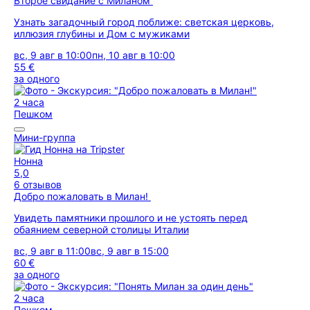
Второе свидание с Миланом
Узнать загадочный город поближе: светская церковь,
иллюзия глубины и Дом с мужиками
вс, 9 авг в 10:00
пн, 10 авг в 10:00
55 €
за одного
2 часа
Пешком
Мини-группа
Нонна
5,0
6 отзывов
Добро пожаловать в Милан!
Увидеть памятники прошлого и не устоять перед
обаянием северной столицы Италии
вс, 9 авг в 11:00
вс, 9 авг в 15:00
60 €
за одного
2 часа
Пешком