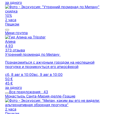
за одного
скидка
10%
2 часа
Пешком
Мини-группа
Алина
4,93
373 отзыва
Утренний променад по Милану
Познакомиться с ажурным городом на неспешной
прогулке и проникнуться его атмосферой
сб, 8 авг в 10:00
вс, 9 авг в 10:00
50 €
45 €
за одного
Все предложения · 43
Монастырь Санта-Мария-делле-Грацие
2 часа
Пешком