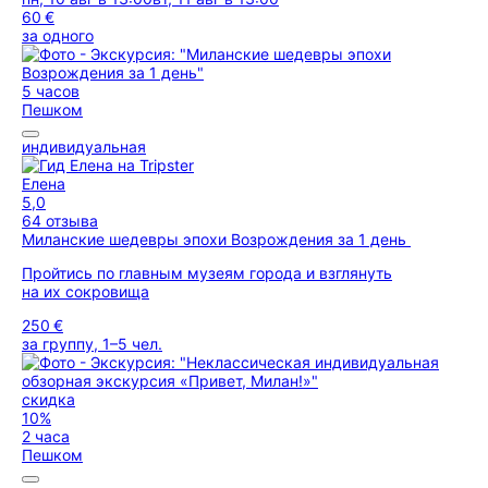
60 €
за одного
5 часов
Пешком
индивидуальная
Елена
5,0
64 отзыва
Миланские шедевры эпохи Возрождения за 1 день
Пройтись по главным музеям города и взглянуть
на их сокровища
250 €
за группу, 1–5 чел.
скидка
10%
2 часа
Пешком