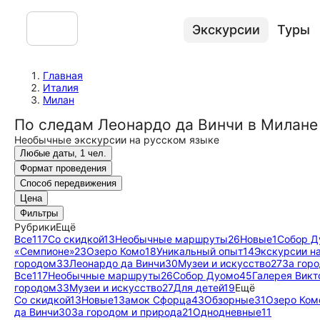
Экскурсии
Туры
Главная
Италия
Милан
По следам Леонардо да Винчи в Милане
Необычные экскурсии на русском языке
Любые даты, 1 чел.
Формат проведения
Способ передвижения
Цена
Фильтры
Рубрики
Ещё
Все
117
Со скидкой
13
Необычные маршруты
26
Новые
1
Собор Д
«Семпионе»
23
Озеро Комо
18
Уникальный опыт
14
Экскурсии н
городом
33
Леонардо да Винчи
30
Музеи и искусство
27
За гор
Все
117
Необычные маршруты
26
Собор Дуомо
45
Галерея Викт
городом
33
Музеи и искусство
27
Для детей
19
Ещё
Со скидкой
13
Новые
1
Замок Сфорца
43
Обзорные
31
Озеро Ком
да Винчи
30
За городом и природа
21
Однодневные
11