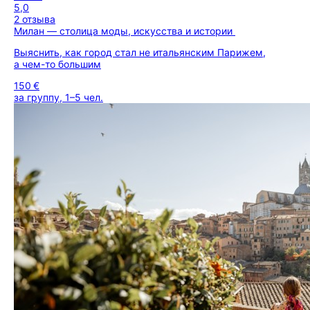
5,0
2 отзыва
Милан — столица моды, искусства и истории
Выяснить, как город стал не итальянским Парижем,
а чем-то большим
150 €
за группу, 1–5 чел.