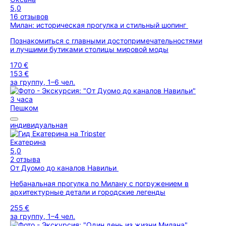
5,0
16 отзывов
Милан: историческая прогулка и стильный шопинг
Познакомиться с главными достопримечательностями
и лучшими бутиками столицы мировой моды
170 €
153 €
за группу, 1–6 чел.
3 часа
Пешком
индивидуальная
Екатерина
5,0
2 отзыва
От Дуомо до каналов Навильи
Небанальная прогулка по Милану с погружением в
архитектурные детали и городские легенды
255 €
за группу, 1–4 чел.